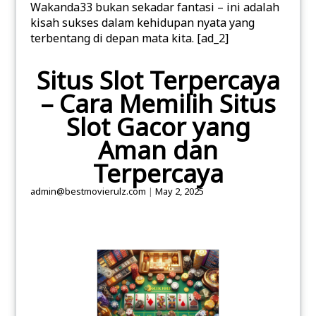
Wakanda33 bukan sekadar fantasi – ini adalah
kisah sukses dalam kehidupan nyata yang
terbentang di depan mata kita. [ad_2]
Situs Slot Terpercaya
– Cara Memilih Situs
Slot Gacor yang
Aman dan
Terpercaya
admin@bestmovierulz.com
|
May 2, 2025