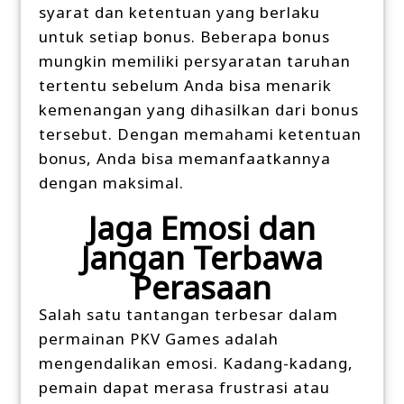
syarat dan ketentuan yang berlaku
untuk setiap bonus. Beberapa bonus
mungkin memiliki persyaratan taruhan
tertentu sebelum Anda bisa menarik
kemenangan yang dihasilkan dari bonus
tersebut. Dengan memahami ketentuan
bonus, Anda bisa memanfaatkannya
dengan maksimal.
Jaga Emosi dan
Jangan Terbawa
Perasaan
Salah satu tantangan terbesar dalam
permainan PKV Games adalah
mengendalikan emosi. Kadang-kadang,
pemain dapat merasa frustrasi atau