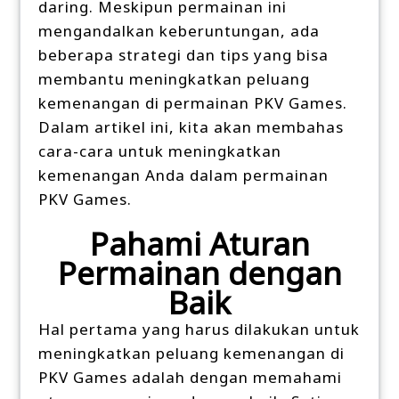
daring. Meskipun permainan ini
mengandalkan keberuntungan, ada
beberapa strategi dan tips yang bisa
membantu meningkatkan peluang
kemenangan di permainan PKV Games.
Dalam artikel ini, kita akan membahas
cara-cara untuk meningkatkan
kemenangan Anda dalam permainan
PKV Games.
Pahami Aturan
Permainan dengan
Baik
Hal pertama yang harus dilakukan untuk
meningkatkan peluang kemenangan di
PKV Games adalah dengan memahami