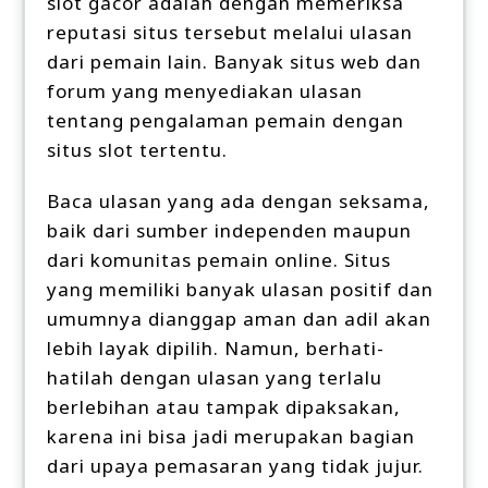
slot gacor adalah dengan memeriksa
reputasi situs tersebut melalui ulasan
dari pemain lain. Banyak situs web dan
forum yang menyediakan ulasan
tentang pengalaman pemain dengan
situs slot tertentu.
Baca ulasan yang ada dengan seksama,
baik dari sumber independen maupun
dari komunitas pemain online. Situs
yang memiliki banyak ulasan positif dan
umumnya dianggap aman dan adil akan
lebih layak dipilih. Namun, berhati-
hatilah dengan ulasan yang terlalu
berlebihan atau tampak dipaksakan,
karena ini bisa jadi merupakan bagian
dari upaya pemasaran yang tidak jujur.