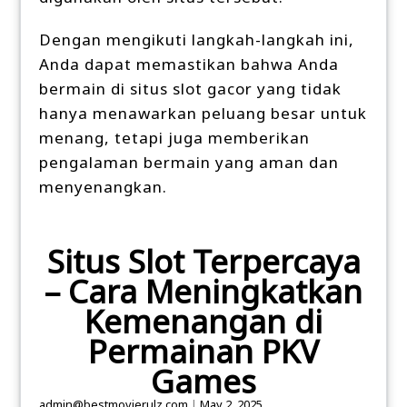
Dengan mengikuti langkah-langkah ini,
Anda dapat memastikan bahwa Anda
bermain di situs slot gacor yang tidak
hanya menawarkan peluang besar untuk
menang, tetapi juga memberikan
pengalaman bermain yang aman dan
menyenangkan.
Situs Slot Terpercaya
– Cara Meningkatkan
Kemenangan di
Permainan PKV
Games
admin@bestmovierulz.com
|
May 2, 2025