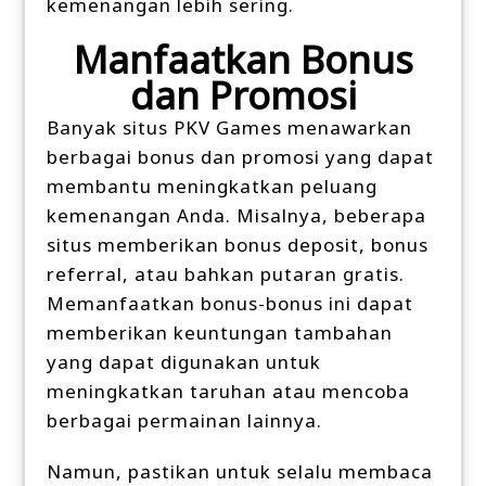
kemenangan lebih sering.
Manfaatkan Bonus
dan Promosi
Banyak situs PKV Games menawarkan
berbagai bonus dan promosi yang dapat
membantu meningkatkan peluang
kemenangan Anda. Misalnya, beberapa
situs memberikan bonus deposit, bonus
referral, atau bahkan putaran gratis.
Memanfaatkan bonus-bonus ini dapat
memberikan keuntungan tambahan
yang dapat digunakan untuk
meningkatkan taruhan atau mencoba
berbagai permainan lainnya.
Namun, pastikan untuk selalu membaca