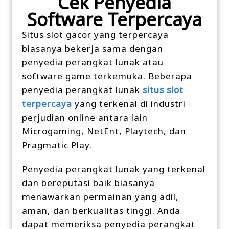
Cek Penyedia
Software Terpercaya
Situs slot gacor yang terpercaya
biasanya bekerja sama dengan
penyedia perangkat lunak atau
software game terkemuka. Beberapa
penyedia perangkat lunak
situs slot
terpercaya
yang terkenal di industri
perjudian online antara lain
Microgaming, NetEnt, Playtech, dan
Pragmatic Play.
Penyedia perangkat lunak yang terkenal
dan bereputasi baik biasanya
menawarkan permainan yang adil,
aman, dan berkualitas tinggi. Anda
dapat memeriksa penyedia perangkat