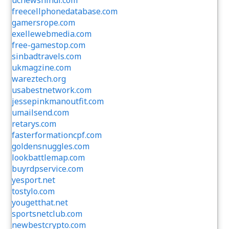
ucnewshindi.com
freecellphonedatabase.com
gamersrope.com
exellewebmedia.com
free-gamestop.com
sinbadtravels.com
ukmagzine.com
wareztech.org
usabestnetwork.com
jessepinkmanoutfit.com
umailsend.com
retarys.com
fasterformationcpf.com
goldensnuggles.com
lookbattlemap.com
buyrdpservice.com
yesport.net
tostylo.com
yougetthat.net
sportsnetclub.com
newbestcrypto.com