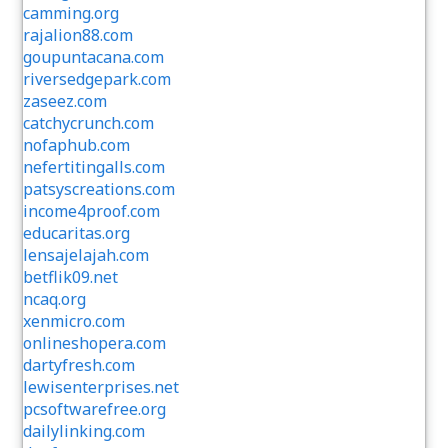
camming.org
rajalion88.com
goupuntacana.com
riversedgepark.com
zaseez.com
catchycrunch.com
nofaphub.com
nefertitingalls.com
patsyscreations.com
income4proof.com
educaritas.org
lensajelajah.com
betflik09.net
ncaq.org
xenmicro.com
onlineshopera.com
dartyfresh.com
lewisenterprises.net
pcsoftwarefree.org
dailylinking.com