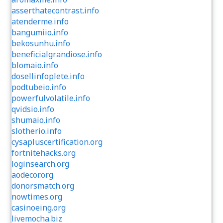
asserthatecontrast.info
atenderme.info
bangumiio.info
bekosunhu.info
beneficialgrandiose.info
blomaio.info
dosellinfoplete.info
podtubeio.info
powerfulvolatile.info
qvidsio.info
shumaio.info
slotherio.info
cysapluscertification.org
fortnitehacks.org
loginsearch.org
aodecor.org
donorsmatch.org
nowtimes.org
casinoeing.org
livemocha.biz