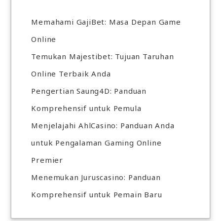
Memahami GajiBet: Masa Depan Game
Online
Temukan Majestibet: Tujuan Taruhan
Online Terbaik Anda
Pengertian Saung4D: Panduan
Komprehensif untuk Pemula
Menjelajahi AhlCasino: Panduan Anda
untuk Pengalaman Gaming Online
Premier
Menemukan Juruscasino: Panduan
Komprehensif untuk Pemain Baru