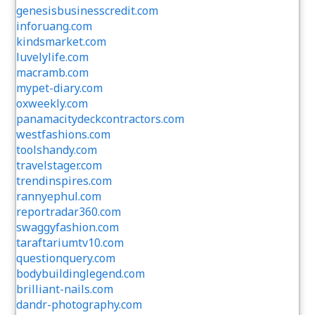
genesisbusinesscredit.com
inforuang.com
kindsmarket.com
luvelylife.com
macramb.com
mypet-diary.com
oxweekly.com
panamacitydeckcontractors.com
westfashions.com
toolshandy.com
travelstager.com
trendinspires.com
rannyephul.com
reportradar360.com
swaggyfashion.com
taraftariumtv10.com
questionquery.com
bodybuildinglegend.com
brilliant-nails.com
dandr-photography.com