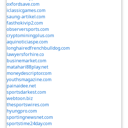
oxfordsave.com
iclassicgames.com
saung-artikel.com
fasthokivip2.com
observersports.com
cryptominingplus.com
aquinoticiaspe.com
longhairedfrenchbulldog.com
lawyersforhire.co
businemarket.com
matahari88play.net
moneydescriptor.com
youthsmagazine.com
painaidee.net
sportsdarkest.com
webtoon.biz
thesportswires.com
hyungpro.com
sportingnewsnet.com
sportstime24day.com