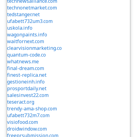
technewsalliance.com
technonetmarket.com
tedstanger.net
ufabett732um3.com
uskola.info
wagonpaints.info
waitfornext.com
clearvisionmarketing.co
quantum-code.co
whatnews.me
final-dream.com
finest-replica.net
gestioneinh.info
prosportdaily.net
salesinvest22.com
teseract.org
trendy-ama-shop.com
ufabett732m7.com
visiofood.com
droidwindow.com
freeprsubmission.com