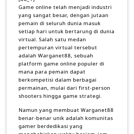
Game online telah menjadi industri
yang sangat besar, dengan jutaan
pemain di seluruh dunia masuk
setiap hari untuk bertarung di dunia
virtual. Salah satu medan
pertempuran virtual tersebut
adalah Warganet88, sebuah
platform game online populer di
mana para pemain dapat
berkompetisi dalam berbagai
permainan, mulai dari first-person
shooters hingga game strategi.
Namun yang membuat Warganet88
benar-benar unik adalah komunitas
gamer berdedikasi yang