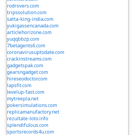
rodrovers.com
tripssolution.com
satta-king-india.com
yukigassencanada.com
articlehorizone.com
yuqqbbzp.com
7betagents6.com
coronavirusuptodate.com
crackinstreams.com
gadgetspak.com
gearsngadget.com
hireseodoctor.com
lapsfit.com
levelup-fast.com
mytreepla.net
pokersimulations.com
replicamanufactory.net
rezultate-loto.info
splendifulous.com
sportsrecords4u.com