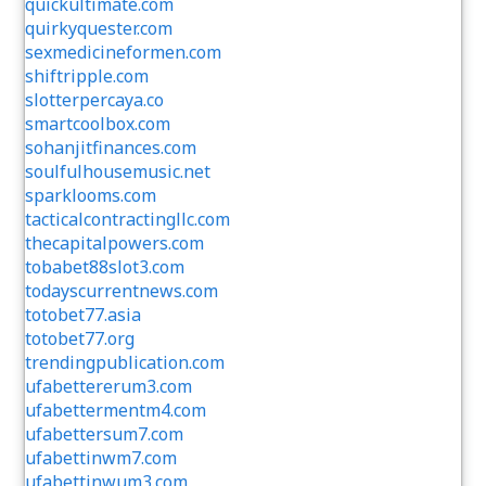
quickultimate.com
quirkyquester.com
sexmedicineformen.com
shiftripple.com
slotterpercaya.co
smartcoolbox.com
sohanjitfinances.com
soulfulhousemusic.net
sparklooms.com
tacticalcontractingllc.com
thecapitalpowers.com
tobabet88slot3.com
todayscurrentnews.com
totobet77.asia
totobet77.org
trendingpublication.com
ufabettererum3.com
ufabettermentm4.com
ufabettersum7.com
ufabettinwm7.com
ufabettinwum3.com