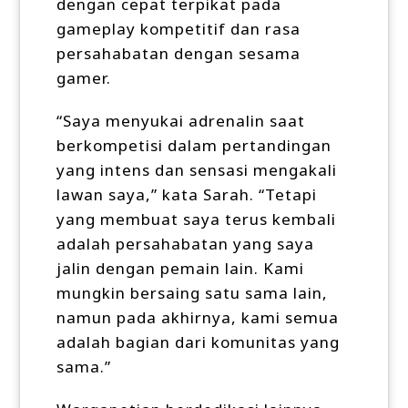
dengan cepat terpikat pada
gameplay kompetitif dan rasa
persahabatan dengan sesama
gamer.
“Saya menyukai adrenalin saat
berkompetisi dalam pertandingan
yang intens dan sensasi mengakali
lawan saya,” kata Sarah. “Tetapi
yang membuat saya terus kembali
adalah persahabatan yang saya
jalin dengan pemain lain. Kami
mungkin bersaing satu sama lain,
namun pada akhirnya, kami semua
adalah bagian dari komunitas yang
sama.”