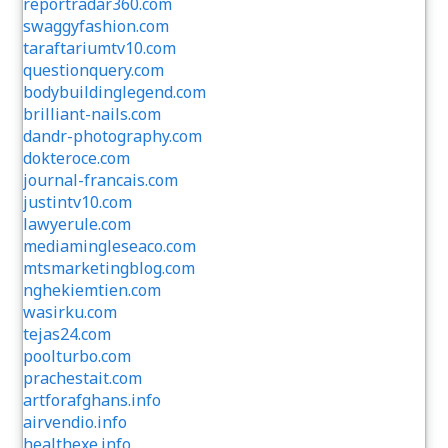
reportradar360.com
swaggyfashion.com
taraftariumtv10.com
questionquery.com
bodybuildinglegend.com
brilliant-nails.com
dandr-photography.com
dokteroce.com
journal-francais.com
justintv10.com
lawyerule.com
mediamingleseaco.com
mtsmarketingblog.com
nghekiemtien.com
wasirku.com
tejas24.com
poolturbo.com
prachestait.com
artforafghans.info
airvendio.info
healthexe.info