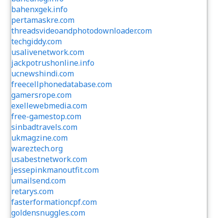
bahenxgek.info
pertamaskre.com
threadsvideoandphotodownloader.com
techgiddy.com
usalivenetwork.com
jackpotrushonline.info
ucnewshindi.com
freecellphonedatabase.com
gamersrope.com
exellewebmedia.com
free-gamestop.com
sinbadtravels.com
ukmagzine.com
wareztech.org
usabestnetwork.com
jessepinkmanoutfit.com
umailsend.com
retarys.com
fasterformationcpf.com
goldensnuggles.com