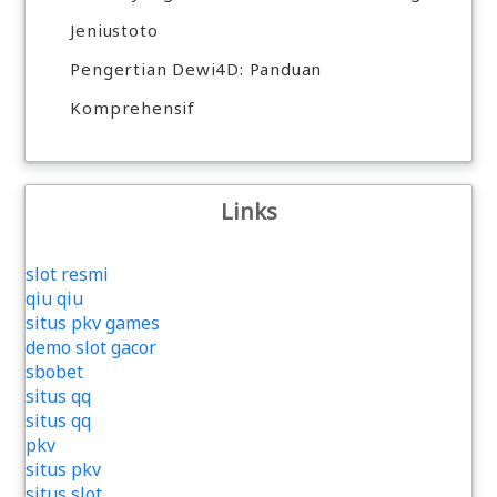
Jeniustoto
Pengertian Dewi4D: Panduan
Komprehensif
Links
slot resmi
qiu qiu
situs pkv games
demo slot gacor
sbobet
situs qq
situs qq
pkv
situs pkv
situs slot