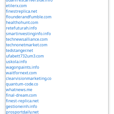
duanfrescariverside.info
etilerx.com
finestreplica.net
flounderandfumble.com
healthohunt.com
retefuturah.info
smartinvestinginfo.info
technewsalliance.com
technonetmarket.com
tedstanger.net
ufabett732um3.com
uskola.info
wagonpaints.info
waitfornext.com
clearvisionmarketing.co
quantum-code.co
whatnews.me
final-dream.com
finest-replica.net
gestioneinh.info
prosportdaily.net