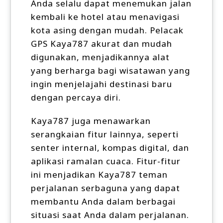
Anda selalu dapat menemukan jalan
kembali ke hotel atau menavigasi
kota asing dengan mudah. Pelacak
GPS Kaya787 akurat dan mudah
digunakan, menjadikannya alat
yang berharga bagi wisatawan yang
ingin menjelajahi destinasi baru
dengan percaya diri.
Kaya787 juga menawarkan
serangkaian fitur lainnya, seperti
senter internal, kompas digital, dan
aplikasi ramalan cuaca. Fitur-fitur
ini menjadikan Kaya787 teman
perjalanan serbaguna yang dapat
membantu Anda dalam berbagai
situasi saat Anda dalam perjalanan.