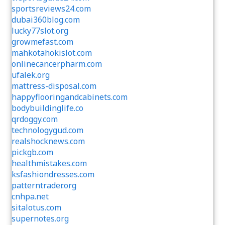
sportsreviews24.com
dubai360blog.com
lucky77slot.org
growmefast.com
mahkotahokislot.com
onlinecancerpharm.com
ufalek.org
mattress-disposal.com
happyflooringandcabinets.com
bodybuildinglife.co
qrdoggy.com
technologygud.com
realshocknews.com
pickgb.com
healthmistakes.com
ksfashiondresses.com
patterntrader.org
cnhpa.net
sitalotus.com
supernotes.org