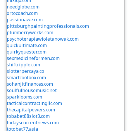
mixiqo.com
needglobe.com
ortocoach.com
passionawe.com
pittsburghpaintingprofessionals.com
plumberryworks.com
psychoterapiawioletanowak.com
quickultimate.com
quirkyquester.com
sexmedicineformen.com
shiftripple.com
slotterpercaya.co
smartcoolbox.com
sohanjitfinances.com
soulfulhousemusic.net
sparklooms.com
tacticalcontractingllc.com
thecapitalpowers.com
tobabet88slot3.com
todayscurrentnews.com
totobet77.asia