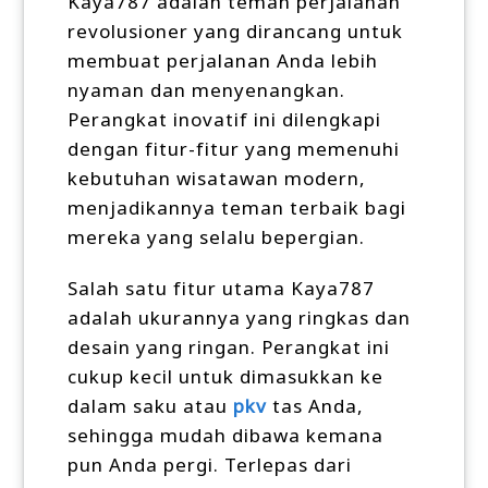
Kaya787 adalah teman perjalanan
revolusioner yang dirancang untuk
membuat perjalanan Anda lebih
nyaman dan menyenangkan.
Perangkat inovatif ini dilengkapi
dengan fitur-fitur yang memenuhi
kebutuhan wisatawan modern,
menjadikannya teman terbaik bagi
mereka yang selalu bepergian.
Salah satu fitur utama Kaya787
adalah ukurannya yang ringkas dan
desain yang ringan. Perangkat ini
cukup kecil untuk dimasukkan ke
dalam saku atau
pkv
tas Anda,
sehingga mudah dibawa kemana
pun Anda pergi. Terlepas dari