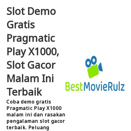
Skip
Slot Demo
to
content
Gratis
Pragmatic
Play X1000,
Slot Gacor
Malam Ini
Terbaik
Coba demo gratis
Pragmatic Play X1000
malam ini dan rasakan
pengalaman slot gacor
terbaik. Peluang