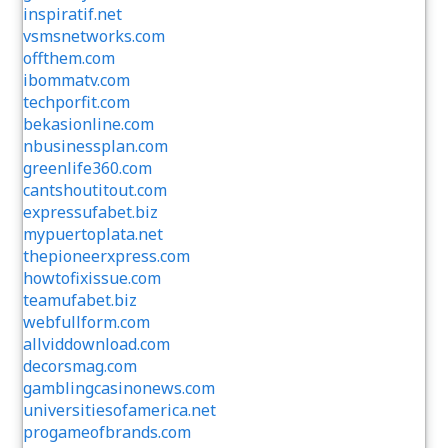
inspiratif.net
vsmsnetworks.com
offthem.com
ibommatv.com
techporfit.com
bekasionline.com
nbusinessplan.com
greenlife360.com
cantshoutitout.com
expressufabet.biz
mypuertoplata.net
thepioneerxpress.com
howtofixissue.com
teamufabet.biz
webfullform.com
allviddownload.com
decorsmag.com
gamblingcasinonews.com
universitiesofamerica.net
progameofbrands.com