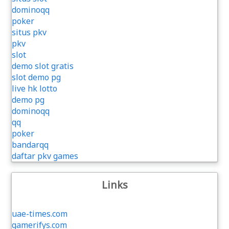
dominoqq
poker
situs pkv
pkv
slot
demo slot gratis
slot demo pg
live hk lotto
demo pg
dominoqq
qq
poker
bandarqq
daftar pkv games
Links
uae-times.com
gamerifys.com