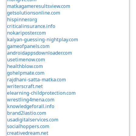
matkagameresultsview.com
getsolutionsonline.com
hispinner.org
criticalinsurance.info
nokariposter.com
kalyan-guessing-nightplay.com
gameofpanels.com
androidappsdownloader.com
usetimenow.com
healthblow.com
gohelpmate.com
rajdhani-satta-matka.com
writerscraft.net
elearning-childprotection.com
wrestling4mena.com
knowledgeforall.info
brand2lastio.com
usadigitalservices.com
socialhoppers.com
creativedream.net