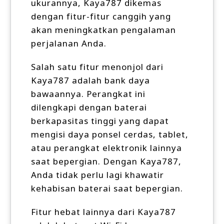
ukurannya, Kaya787 dikemas
dengan fitur-fitur canggih yang
akan meningkatkan pengalaman
perjalanan Anda.
Salah satu fitur menonjol dari
Kaya787 adalah bank daya
bawaannya. Perangkat ini
dilengkapi dengan baterai
berkapasitas tinggi yang dapat
mengisi daya ponsel cerdas, tablet,
atau perangkat elektronik lainnya
saat bepergian. Dengan Kaya787,
Anda tidak perlu lagi khawatir
kehabisan baterai saat bepergian.
Fitur hebat lainnya dari Kaya787