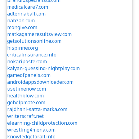
brandiospecialists.com
medicalcare7.com
adtennaball.com
nabzah.com
mongive.com
matkagameresultsview.com
getsolutionsonline.com
hispinner.org
criticalinsurance.info
nokariposter.com
kalyan-guessing-nightplay.com
gameofpanels.com
androidappsdownloader.com
usetimenow.com
healthblow.com
gohelpmate.com
rajdhani-satta-matka.com
writerscraft.net
elearning-childprotection.com
wrestling4mena.com
knowledgeforall.info