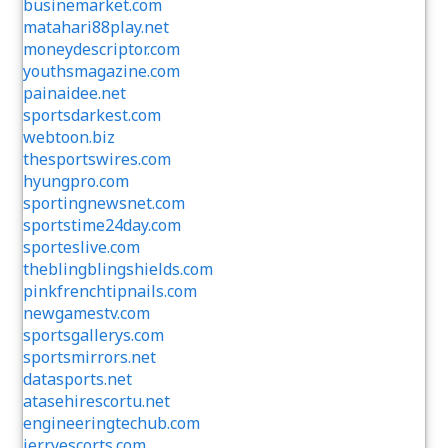
businemarket.com
matahari88play.net
moneydescriptor.com
youthsmagazine.com
painaidee.net
sportsdarkest.com
webtoon.biz
thesportswires.com
hyungpro.com
sportingnewsnet.com
sportstime24day.com
sporteslive.com
theblingblingshields.com
pinkfrenchtipnails.com
newgamestv.com
sportsgallerys.com
sportsmirrors.net
datasports.net
atasehirescortu.net
engineeringtechub.com
jerryescorts.com