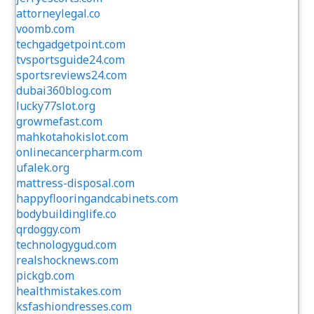
attorneylegal.co
voomb.com
techgadgetpoint.com
tvsportsguide24.com
sportsreviews24.com
dubai360blog.com
lucky77slot.org
growmefast.com
mahkotahokislot.com
onlinecancerpharm.com
ufalek.org
mattress-disposal.com
happyflooringandcabinets.com
bodybuildinglife.co
qrdoggy.com
technologygud.com
realshocknews.com
pickgb.com
healthmistakes.com
ksfashiondresses.com