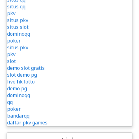
situs qq
pkv
situs pkv
situs slot
dominoqq
poker
situs pkv
pkv
slot
demo slot gratis
slot demo pg
live hk lotto
demo pg
dominoqq
qq
poker
bandarqq
daftar pkv games