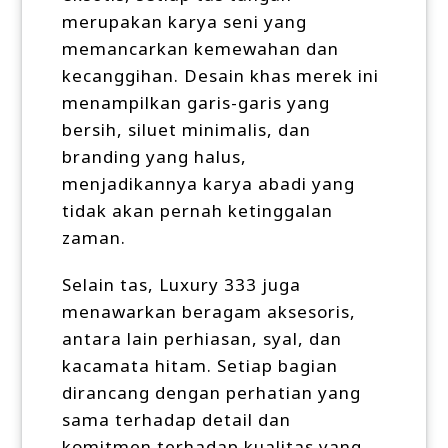
merupakan karya seni yang
memancarkan kemewahan dan
kecanggihan. Desain khas merek ini
menampilkan garis-garis yang
bersih, siluet minimalis, dan
branding yang halus,
menjadikannya karya abadi yang
tidak akan pernah ketinggalan
zaman.
Selain tas, Luxury 333 juga
menawarkan beragam aksesoris,
antara lain perhiasan, syal, dan
kacamata hitam. Setiap bagian
dirancang dengan perhatian yang
sama terhadap detail dan
komitmen terhadap kualitas yang