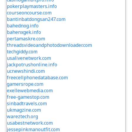
pokerplaymasters.info
courseoncourse.com
bantinbatdongsan247.com
bahednog.info
bahenxgek.info
pertamaskre.com
threadsvideoandphotodownloader.com
techgiddy.com
usalivenetwork.com
jackpotrushonline.info
ucnewshindi.com
freecellphonedatabase.com
gamersrope.com
exellewebmedia.com
free-gamestop.com
sinbadtravels.com
ukmagzine.com
wareztech.org
usabestnetwork.com
jessepinkmanoutfit.com