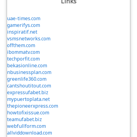
Links
uae-times.com
gamerifys.com
inspiratif.net
vsmsnetworks.com
offthem.com
ibommatv.com
techporfit.com
bekasionline.com
nbusinessplan.com
greenlife360.com
cantshoutitout.com
expressufabet.biz
mypuertoplata.net
thepioneerxpress.com
howtofixissue.com
teamufabet.biz
webfullform.com
allviddownload.com