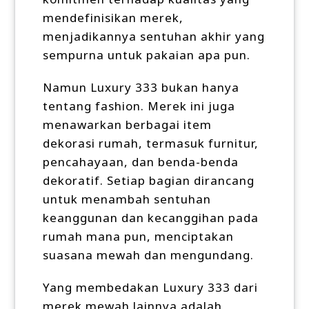
mendefinisikan merek,
menjadikannya sentuhan akhir yang
sempurna untuk pakaian apa pun.
Namun Luxury 333 bukan hanya
tentang fashion. Merek ini juga
menawarkan berbagai item
dekorasi rumah, termasuk furnitur,
pencahayaan, dan benda-benda
dekoratif. Setiap bagian dirancang
untuk menambah sentuhan
keanggunan dan kecanggihan pada
rumah mana pun, menciptakan
suasana mewah dan mengundang.
Yang membedakan Luxury 333 dari
merek mewah lainnya adalah