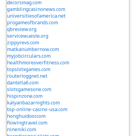
decorsmag.com
gamblingcasinonews.com
universitiesofamerica.net
progameofbrands.com
qbreview.org
servicewueste.org
zippyrevs.com
matkanumbernow.com
myjobcirculars.com
healthmoreoverfitness.com
topslotxgames.com
routerloggnet.net
dantella6.com
slotsgamesone.com
hispinzone.com
kalyanbazarnights.com
top-online-casino-usa.com
honghuidoor.com
flowingtravel.com
nineniki.com