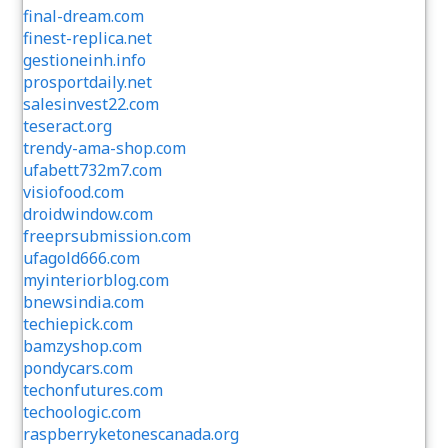
final-dream.com
finest-replica.net
gestioneinh.info
prosportdaily.net
salesinvest22.com
teseract.org
trendy-ama-shop.com
ufabett732m7.com
visiofood.com
droidwindow.com
freeprsubmission.com
ufagold666.com
myinteriorblog.com
bnewsindia.com
techiepick.com
bamzyshop.com
pondycars.com
techonfutures.com
techoologic.com
raspberryketonescanada.org