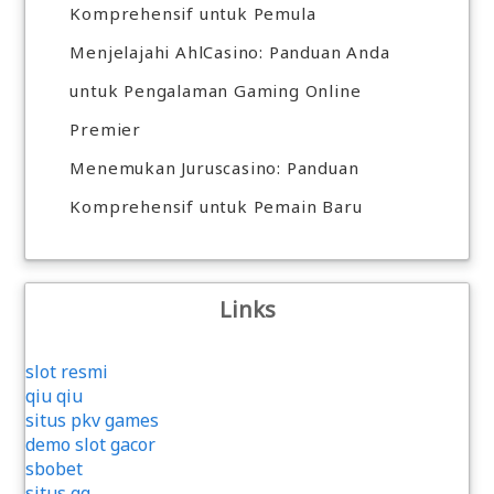
Komprehensif untuk Pemula
Menjelajahi AhlCasino: Panduan Anda
untuk Pengalaman Gaming Online
Premier
Menemukan Juruscasino: Panduan
Komprehensif untuk Pemain Baru
Links
slot resmi
qiu qiu
situs pkv games
demo slot gacor
sbobet
situs qq