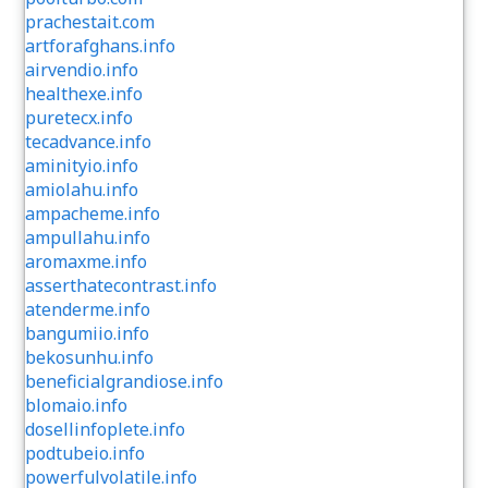
prachestait.com
artforafghans.info
airvendio.info
healthexe.info
puretecx.info
tecadvance.info
aminityio.info
amiolahu.info
ampacheme.info
ampullahu.info
aromaxme.info
asserthatecontrast.info
atenderme.info
bangumiio.info
bekosunhu.info
beneficialgrandiose.info
blomaio.info
dosellinfoplete.info
podtubeio.info
powerfulvolatile.info