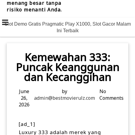
menang besar tanpa
risiko menanti Anda.
Slot Demo Gratis Pragmatic Play X1000, Slot Gacor Malam
Ini Terbaik
Kemewahan 333:
Puncak Keanggunan
dan Kecanggihan
June
by
No
26,
admin@bestmovierulz.com
Comments
2026
[ad_1]
Luxury 333 adalah merek yang