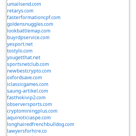
umailsend.com
retarys.com
fasterformationcpf.com
goldensnuggles.com
lookbattlemap.com
buyrdpservice.com
yesport.net
tostylo.com
yougetthat.net
sportsnetclub.com
newbestcrypto.com
oxfordsave.com
iclassicgames.com
saung-artikel.com
fasthokivip2.com
observersports.com
cryptominingplus.com
aquinoticiaspe.com
longhairedfrenchbulldog.com
lawyersforhire.co