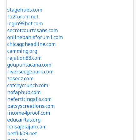
stagehubs.com
1x2forum.net
login99bet.com
secretcourtesans.com
onlinebahisforum1.com
chicagoheadline.com
camming.org
rajalion88.com
goupuntacana.com
riversedgepark.com
zaseez.com
catchycrunch.com
nofaphub.com
nefertitingalls.com
patsyscreations.com
income4proof.com
educaritas.org
lensajelajah.com
betflik09.net