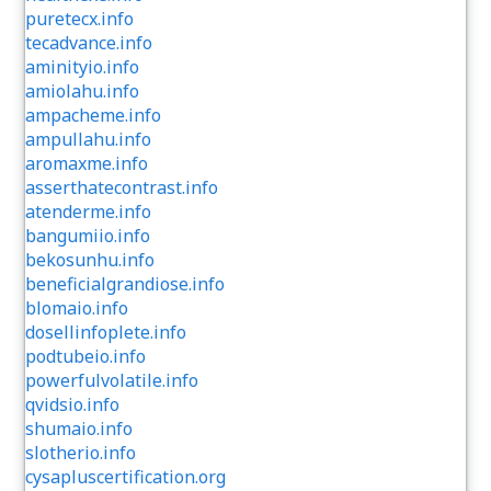
puretecx.info
tecadvance.info
aminityio.info
amiolahu.info
ampacheme.info
ampullahu.info
aromaxme.info
asserthatecontrast.info
atenderme.info
bangumiio.info
bekosunhu.info
beneficialgrandiose.info
blomaio.info
dosellinfoplete.info
podtubeio.info
powerfulvolatile.info
qvidsio.info
shumaio.info
slotherio.info
cysapluscertification.org