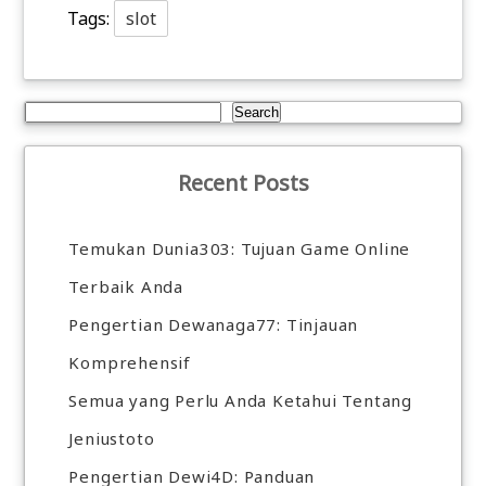
Tags:
slot
Search
Recent Posts
Temukan Dunia303: Tujuan Game Online
Terbaik Anda
Pengertian Dewanaga77: Tinjauan
Komprehensif
Semua yang Perlu Anda Ketahui Tentang
Jeniustoto
Pengertian Dewi4D: Panduan