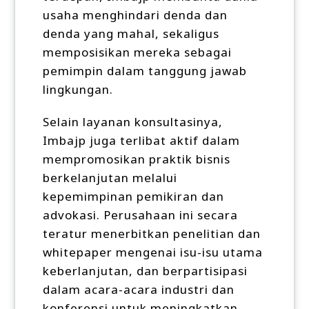
usaha menghindari denda dan
denda yang mahal, sekaligus
memposisikan mereka sebagai
pemimpin dalam tanggung jawab
lingkungan.
Selain layanan konsultasinya,
Imbajp juga terlibat aktif dalam
mempromosikan praktik bisnis
berkelanjutan melalui
kepemimpinan pemikiran dan
advokasi. Perusahaan ini secara
teratur menerbitkan penelitian dan
whitepaper mengenai isu-isu utama
keberlanjutan, dan berpartisipasi
dalam acara-acara industri dan
konferensi untuk meningkatkan