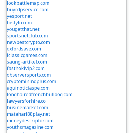
lookbattlemap.com
buyrdpservice.com
yesport.net
tostylo.com
yougetthat.net
sportsnetclub.com
newbestcrypto.com
oxfordsave.com
iclassicgames.com
saung-artikel.com
fasthokivip2.com
observersports.com
cryptominingplus.com
aquinoticiaspe.com
longhairedfrenchbulldog.com
lawyersforhire.co
businemarket.com
matahari88play.net
moneydescriptor.com
youthsmagazine.com