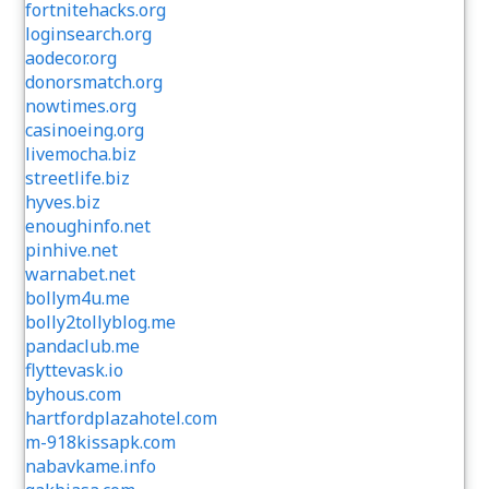
fortnitehacks.org
loginsearch.org
aodecor.org
donorsmatch.org
nowtimes.org
casinoeing.org
livemocha.biz
streetlife.biz
hyves.biz
enoughinfo.net
pinhive.net
warnabet.net
bollym4u.me
bolly2tollyblog.me
pandaclub.me
flyttevask.io
byhous.com
hartfordplazahotel.com
m-918kissapk.com
nabavkame.info