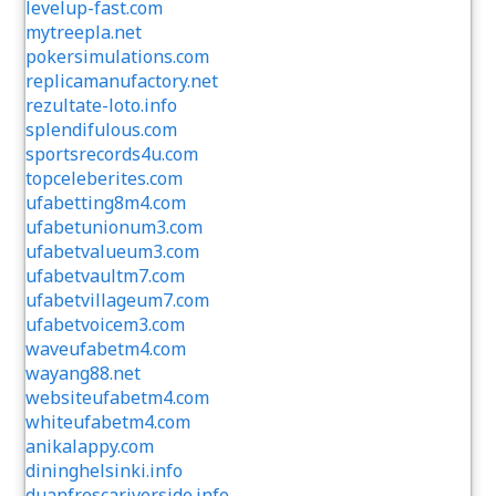
levelup-fast.com
mytreepla.net
pokersimulations.com
replicamanufactory.net
rezultate-loto.info
splendifulous.com
sportsrecords4u.com
topceleberites.com
ufabetting8m4.com
ufabetunionum3.com
ufabetvalueum3.com
ufabetvaultm7.com
ufabetvillageum7.com
ufabetvoicem3.com
waveufabetm4.com
wayang88.net
websiteufabetm4.com
whiteufabetm4.com
anikalappy.com
dininghelsinki.info
duanfrescariverside.info