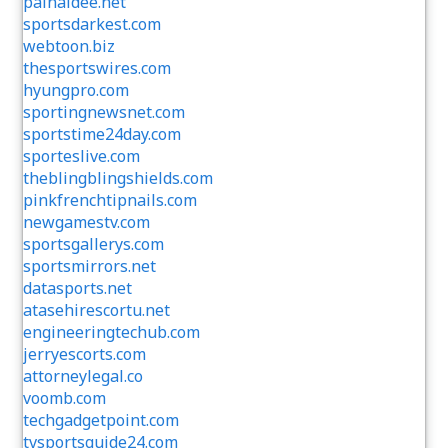
painaidee.net
sportsdarkest.com
webtoon.biz
thesportswires.com
hyungpro.com
sportingnewsnet.com
sportstime24day.com
sporteslive.com
theblingblingshields.com
pinkfrenchtipnails.com
newgamestv.com
sportsgallerys.com
sportsmirrors.net
datasports.net
atasehirescortu.net
engineeringtechub.com
jerryescorts.com
attorneylegal.co
voomb.com
techgadgetpoint.com
tvsportsguide24.com