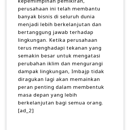
kepemimpinan pemikiran,
perusahaan ini telah membantu
banyak bisnis di seluruh dunia
menjadi lebih berkelanjutan dan
bertanggung jawab terhadap
lingkungan. Ketika perusahaan
terus menghadapi tekanan yang
semakin besar untuk mengatasi
perubahan iklim dan mengurangi
dampak lingkungan, Imbajp tidak
diragukan lagi akan memainkan
peran penting dalam membentuk
masa depan yang lebih
berkelanjutan bagi semua orang.
[ad_2]