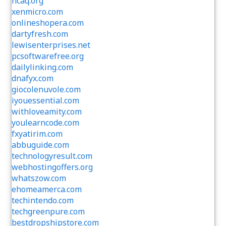
ncaq.org
xenmicro.com
onlineshopera.com
dartyfresh.com
lewisenterprises.net
pcsoftwarefree.org
dailylinking.com
dnafyx.com
giocolenuvole.com
iyouessential.com
withloveamity.com
youlearncode.com
fxyatirim.com
abbuguide.com
technologyresult.com
webhostingoffers.org
whatszow.com
ehomeamerca.com
techintendo.com
techgreenpure.com
bestdropshipstore.com