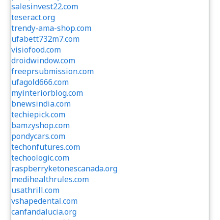
salesinvest22.com
teseract.org
trendy-ama-shop.com
ufabett732m7.com
visiofood.com
droidwindow.com
freeprsubmission.com
ufagold666.com
myinteriorblog.com
bnewsindia.com
techiepick.com
bamzyshop.com
pondycars.com
techonfutures.com
techoologic.com
raspberryketonescanada.org
medihealthrules.com
usathrill.com
vshapedental.com
canfandalucia.org