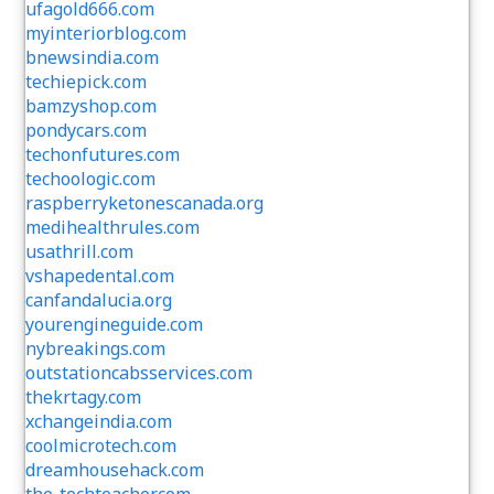
ufagold666.com
myinteriorblog.com
bnewsindia.com
techiepick.com
bamzyshop.com
pondycars.com
techonfutures.com
techoologic.com
raspberryketonescanada.org
medihealthrules.com
usathrill.com
vshapedental.com
canfandalucia.org
yourengineguide.com
nybreakings.com
outstationcabsservices.com
thekrtagy.com
xchangeindia.com
coolmicrotech.com
dreamhousehack.com