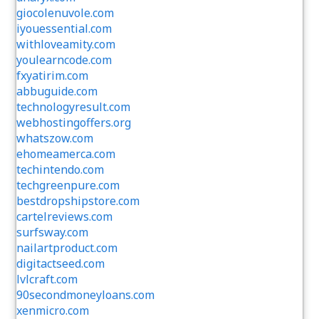
giocolenuvole.com
iyouessential.com
withloveamity.com
youlearncode.com
fxyatirim.com
abbuguide.com
technologyresult.com
webhostingoffers.org
whatszow.com
ehomeamerca.com
techintendo.com
techgreenpure.com
bestdropshipstore.com
cartelreviews.com
surfsway.com
nailartproduct.com
digitactseed.com
lvlcraft.com
90secondmoneyloans.com
xenmicro.com