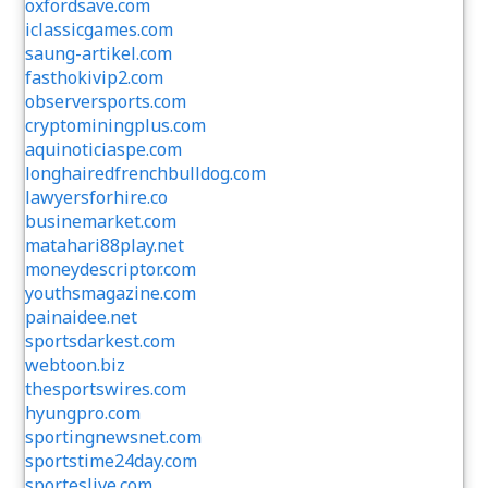
oxfordsave.com
iclassicgames.com
saung-artikel.com
fasthokivip2.com
observersports.com
cryptominingplus.com
aquinoticiaspe.com
longhairedfrenchbulldog.com
lawyersforhire.co
businemarket.com
matahari88play.net
moneydescriptor.com
youthsmagazine.com
painaidee.net
sportsdarkest.com
webtoon.biz
thesportswires.com
hyungpro.com
sportingnewsnet.com
sportstime24day.com
sporteslive.com