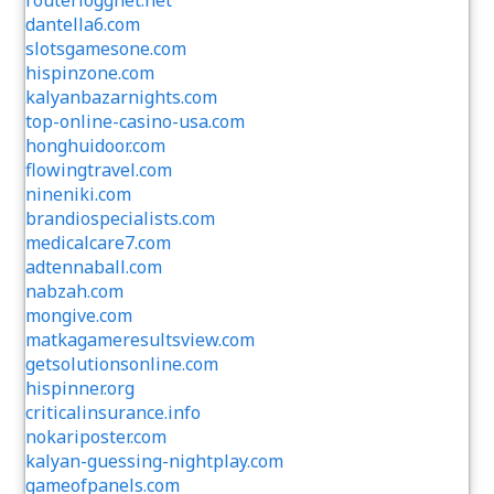
routerloggnet.net
dantella6.com
slotsgamesone.com
hispinzone.com
kalyanbazarnights.com
top-online-casino-usa.com
honghuidoor.com
flowingtravel.com
nineniki.com
brandiospecialists.com
medicalcare7.com
adtennaball.com
nabzah.com
mongive.com
matkagameresultsview.com
getsolutionsonline.com
hispinner.org
criticalinsurance.info
nokariposter.com
kalyan-guessing-nightplay.com
gameofpanels.com