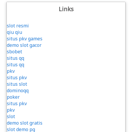
Links
slot resmi
qiu qiu
situs pkv games
demo slot gacor
sbobet
situs qq
situs qq
pkv
situs pkv
situs slot
dominoqq
poker
situs pkv
pkv
slot
demo slot gratis
slot demo pg