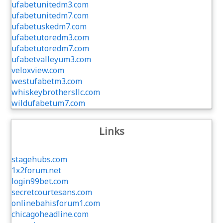
ufabetunitedm3.com
ufabetunitedm7.com
ufabetuskedm7.com
ufabetutoredm3.com
ufabetutoredm7.com
ufabetvalleyum3.com
veloxview.com
westufabetm3.com
whiskeybrothersllc.com
wildufabetum7.com
Links
stagehubs.com
1x2forum.net
login99bet.com
secretcourtesans.com
onlinebahisforum1.com
chicagoheadline.com