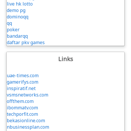
live hk lotto
demo pg
dominoqq
qq
poker
bandarqq
daftar pkv games
Links
uae-times.com
gamerifys.com
inspiratif.net
vsmsnetworks.com
offthem.com
ibommatv.com
techporfit.com
bekasionline.com
nbusinessplan.com