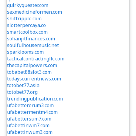
quirkyquester.com
sexmedicineformen.com
shiftripple.com
slotterpercaya.co
smartcoolbox.com
sohanjitfinances.com
soulfulhousemusic.net
sparklooms.com
tacticalcontractingllc.com
thecapitalpowers.com
tobabet88slot3.com
todayscurrentnews.com
totobet77.asia
totobet77.org
trendingpublication.com
ufabettererum3.com
ufabettermentm4.com
ufabettersum7.com
ufabettinwm7.com
ufabettinwum3.com