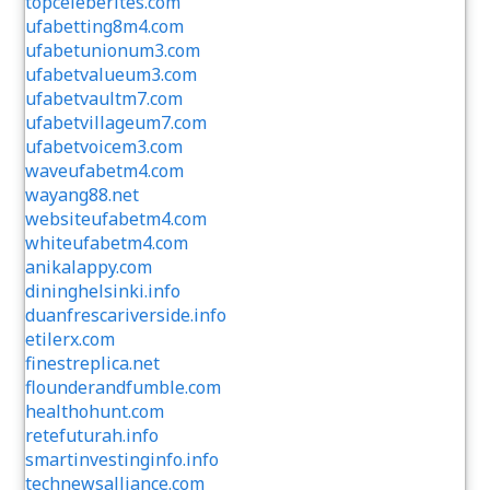
topceleberites.com
ufabetting8m4.com
ufabetunionum3.com
ufabetvalueum3.com
ufabetvaultm7.com
ufabetvillageum7.com
ufabetvoicem3.com
waveufabetm4.com
wayang88.net
websiteufabetm4.com
whiteufabetm4.com
anikalappy.com
dininghelsinki.info
duanfrescariverside.info
etilerx.com
finestreplica.net
flounderandfumble.com
healthohunt.com
retefuturah.info
smartinvestinginfo.info
technewsalliance.com