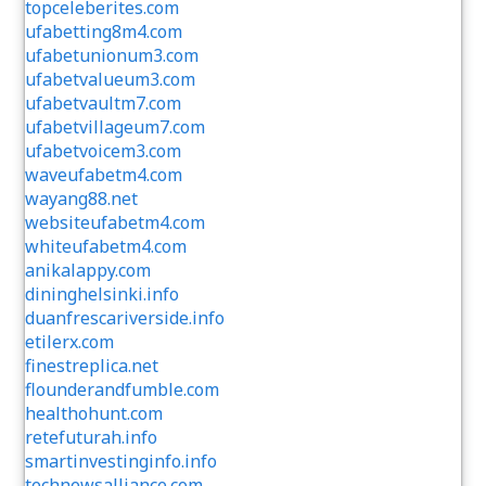
topceleberites.com
ufabetting8m4.com
ufabetunionum3.com
ufabetvalueum3.com
ufabetvaultm7.com
ufabetvillageum7.com
ufabetvoicem3.com
waveufabetm4.com
wayang88.net
websiteufabetm4.com
whiteufabetm4.com
anikalappy.com
dininghelsinki.info
duanfrescariverside.info
etilerx.com
finestreplica.net
flounderandfumble.com
healthohunt.com
retefuturah.info
smartinvestinginfo.info
technewsalliance.com