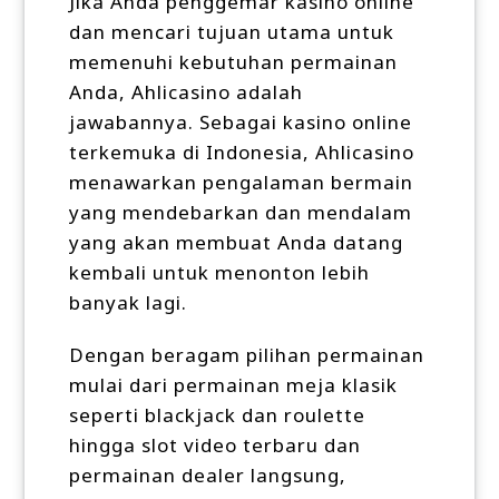
Jika Anda penggemar kasino online
dan mencari tujuan utama untuk
memenuhi kebutuhan permainan
Anda, Ahlicasino adalah
jawabannya. Sebagai kasino online
terkemuka di Indonesia, Ahlicasino
menawarkan pengalaman bermain
yang mendebarkan dan mendalam
yang akan membuat Anda datang
kembali untuk menonton lebih
banyak lagi.
Dengan beragam pilihan permainan
mulai dari permainan meja klasik
seperti blackjack dan roulette
hingga slot video terbaru dan
permainan dealer langsung,