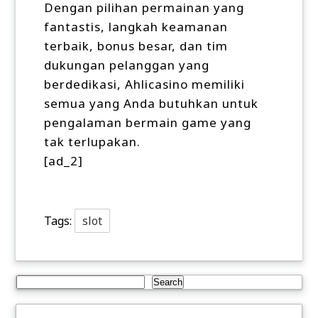
Dengan pilihan permainan yang
fantastis, langkah keamanan
terbaik, bonus besar, dan tim
dukungan pelanggan yang
berdedikasi, Ahlicasino memiliki
semua yang Anda butuhkan untuk
pengalaman bermain game yang
tak terlupakan.
[ad_2]
Tags:
slot
Search