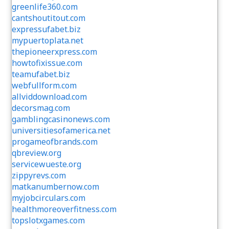
greenlife360.com
cantshoutitout.com
expressufabet.biz
mypuertoplata.net
thepioneerxpress.com
howtofixissue.com
teamufabet.biz
webfullform.com
allviddownload.com
decorsmag.com
gamblingcasinonews.com
universitiesofamerica.net
progameofbrands.com
qbreview.org
servicewueste.org
zippyrevs.com
matkanumbernow.com
myjobcirculars.com
healthmoreoverfitness.com
topslotxgames.com