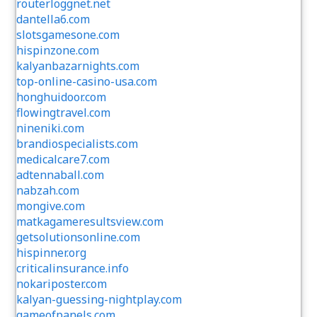
routerloggnet.net
dantella6.com
slotsgamesone.com
hispinzone.com
kalyanbazarnights.com
top-online-casino-usa.com
honghuidoor.com
flowingtravel.com
nineniki.com
brandiospecialists.com
medicalcare7.com
adtennaball.com
nabzah.com
mongive.com
matkagameresultsview.com
getsolutionsonline.com
hispinner.org
criticalinsurance.info
nokariposter.com
kalyan-guessing-nightplay.com
gameofpanels.com