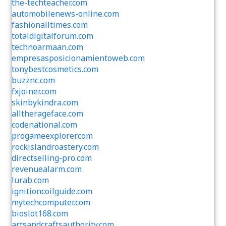
the-techteacher.com
automobilenews-online.com
fashionalltimes.com
totaldigitalforum.com
technoarmaan.com
empresasposicionamientoweb.com
tonybestcosmetics.com
buzznc.com
fxjoiner.com
skinbykindra.com
alltherageface.com
codenational.com
progameexplorer.com
rockislandroastery.com
directselling-pro.com
revenuealarm.com
lurab.com
ignitioncoilguide.com
mytechcomputer.com
bioslot168.com
artsandcraftsauthority.com