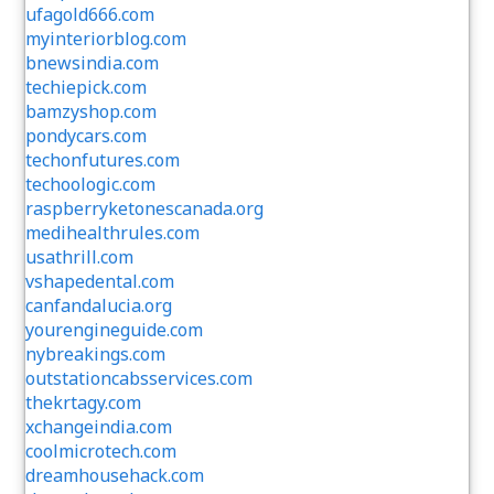
ufagold666.com
myinteriorblog.com
bnewsindia.com
techiepick.com
bamzyshop.com
pondycars.com
techonfutures.com
techoologic.com
raspberryketonescanada.org
medihealthrules.com
usathrill.com
vshapedental.com
canfandalucia.org
yourengineguide.com
nybreakings.com
outstationcabsservices.com
thekrtagy.com
xchangeindia.com
coolmicrotech.com
dreamhousehack.com