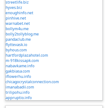
streetlife.biz
hyves.biz
enoughinfo.net
pinhive.net
warnabet.net
bollym4u.me
bolly2tollyblog.me
pandaclub.me
flyttevask.io
byhous.com
hartfordplazahotel.com
m-918kissapk.com
nabavkame.info
gakbiasa.com
iflowerhu.info
chicagocrystalconnection.com
imanabadii.com
trilipohu.info
appruptio.info