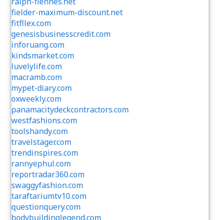
ralph-fiennes.net
fielder-maximum-discount.net
fitfllex.com
genesisbusinesscredit.com
inforuang.com
kindsmarket.com
luvelylife.com
macramb.com
mypet-diary.com
oxweekly.com
panamacitydeckcontractors.com
westfashions.com
toolshandy.com
travelstager.com
trendinspires.com
rannyephul.com
reportradar360.com
swaggyfashion.com
taraftariumtv10.com
questionquery.com
bodybuildinglegend.com