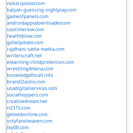
nokariposter.com
kalyan-guessing-nightplay.com
gameofpanels.com
androidappsdownloader.com
usetimenow.com
healthblow.com
gohelpmate.com
rajdhani-satta-matka.com
writerscraft.net
elearning-childprotection.com
wrestling4mena.com
knowledgeforall.info
brand2lastio.com
usadigitalservices.com
socialhoppers.com
creativedream.net
n2315.com
getwebonline.com
onlyfansheaven.com
lky08.com