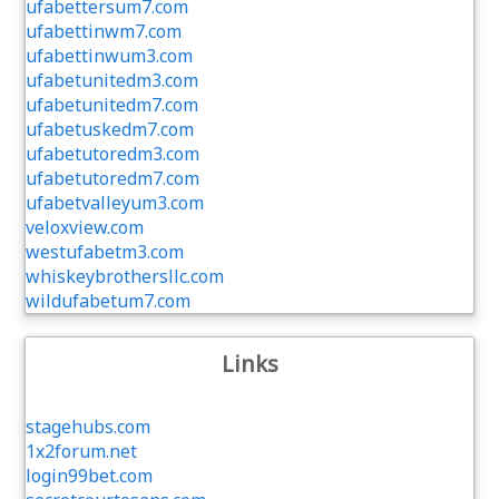
ufabettersum7.com
ufabettinwm7.com
ufabettinwum3.com
ufabetunitedm3.com
ufabetunitedm7.com
ufabetuskedm7.com
ufabetutoredm3.com
ufabetutoredm7.com
ufabetvalleyum3.com
veloxview.com
westufabetm3.com
whiskeybrothersllc.com
wildufabetum7.com
Links
stagehubs.com
1x2forum.net
login99bet.com