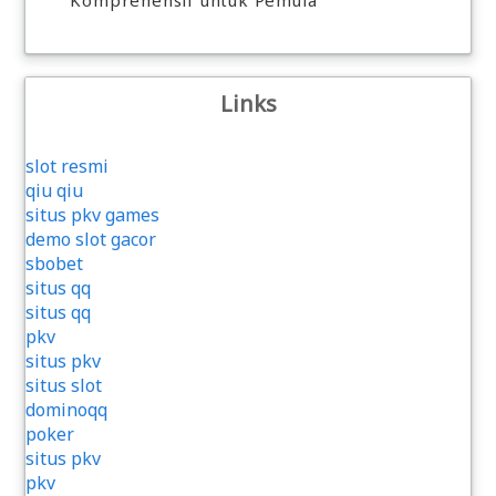
Komprehensif untuk Pemula
Links
slot resmi
qiu qiu
situs pkv games
demo slot gacor
sbobet
situs qq
situs qq
pkv
situs pkv
situs slot
dominoqq
poker
situs pkv
pkv