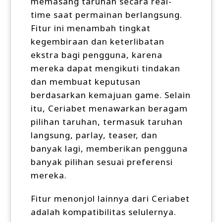
memasang taruhan secara real-
time saat permainan berlangsung.
Fitur ini menambah tingkat
kegembiraan dan keterlibatan
ekstra bagi pengguna, karena
mereka dapat mengikuti tindakan
dan membuat keputusan
berdasarkan kemajuan game. Selain
itu, Ceriabet menawarkan beragam
pilihan taruhan, termasuk taruhan
langsung, parlay, teaser, dan
banyak lagi, memberikan pengguna
banyak pilihan sesuai preferensi
mereka.
Fitur menonjol lainnya dari Ceriabet
adalah kompatibilitas selulernya.