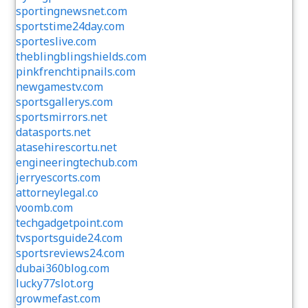
sportingnewsnet.com
sportstime24day.com
sporteslive.com
theblingblingshields.com
pinkfrenchtipnails.com
newgamestv.com
sportsgallerys.com
sportsmirrors.net
datasports.net
atasehirescortu.net
engineeringtechub.com
jerryescorts.com
attorneylegal.co
voomb.com
techgadgetpoint.com
tvsportsguide24.com
sportsreviews24.com
dubai360blog.com
lucky77slot.org
growmefast.com