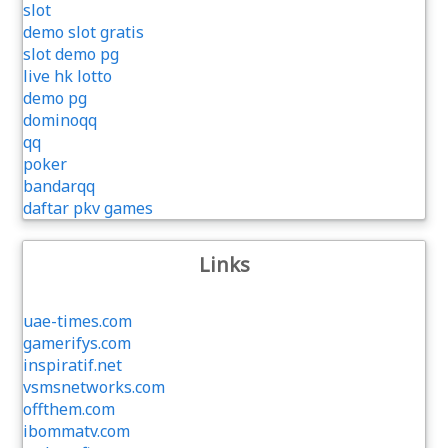
slot
demo slot gratis
slot demo pg
live hk lotto
demo pg
dominoqq
qq
poker
bandarqq
daftar pkv games
Links
uae-times.com
gamerifys.com
inspiratif.net
vsmsnetworks.com
offthem.com
ibommatv.com