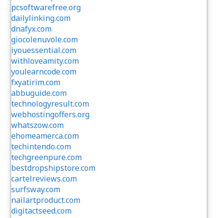
pcsoftwarefree.org
dailylinking.com
dnafyx.com
giocolenuvole.com
iyouessential.com
withloveamity.com
youlearncode.com
fxyatirim.com
abbuguide.com
technologyresult.com
webhostingoffers.org
whatszow.com
ehomeamerca.com
techintendo.com
techgreenpure.com
bestdropshipstore.com
cartelreviews.com
surfsway.com
nailartproduct.com
digitactseed.com