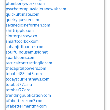
plumberryworks.com
psychoterapiawioletanowak.com
quickultimate.com
quirkyquester.com
sexmedicineformen.com
shiftripple.com
slotterpercaya.co
smartcoolbox.com
sohanjitfinances.com
soulfulhousemusic.net
sparklooms.com
tacticalcontractingllc.com
thecapitalpowers.com
tobabet88slot3.com
todayscurrentnews.com
totobet77.asia
totobet77.org
trendingpublication.com
ufabettererum3.com
ufabettermentm4.com