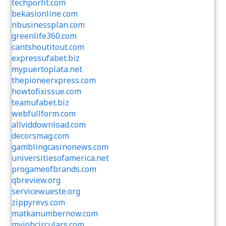
techporfit.com
bekasionline.com
nbusinessplan.com
greenlife360.com
cantshoutitout.com
expressufabet.biz
mypuertoplata.net
thepioneerxpress.com
howtofixissue.com
teamufabet.biz
webfullform.com
allviddownload.com
decorsmag.com
gamblingcasinonews.com
universitiesofamerica.net
progameofbrands.com
qbreview.org
servicewueste.org
zippyrevs.com
matkanumbernow.com
myjobcirculars.com