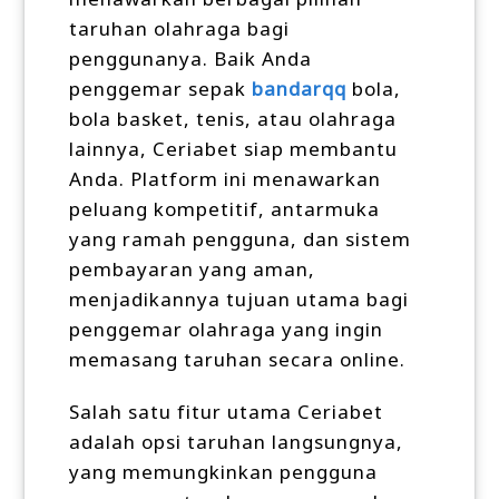
taruhan olahraga bagi
penggunanya. Baik Anda
penggemar sepak
bandarqq
bola,
bola basket, tenis, atau olahraga
lainnya, Ceriabet siap membantu
Anda. Platform ini menawarkan
peluang kompetitif, antarmuka
yang ramah pengguna, dan sistem
pembayaran yang aman,
menjadikannya tujuan utama bagi
penggemar olahraga yang ingin
memasang taruhan secara online.
Salah satu fitur utama Ceriabet
adalah opsi taruhan langsungnya,
yang memungkinkan pengguna