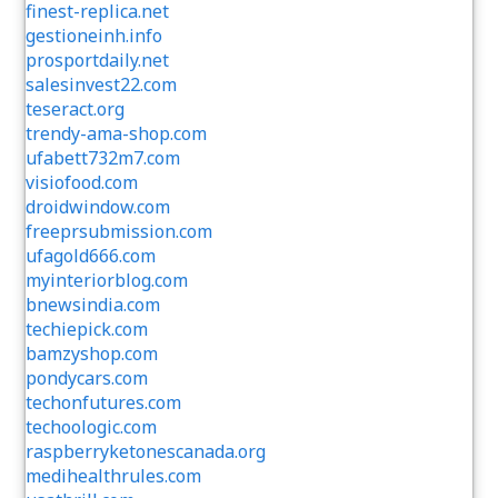
finest-replica.net
gestioneinh.info
prosportdaily.net
salesinvest22.com
teseract.org
trendy-ama-shop.com
ufabett732m7.com
visiofood.com
droidwindow.com
freeprsubmission.com
ufagold666.com
myinteriorblog.com
bnewsindia.com
techiepick.com
bamzyshop.com
pondycars.com
techonfutures.com
techoologic.com
raspberryketonescanada.org
medihealthrules.com