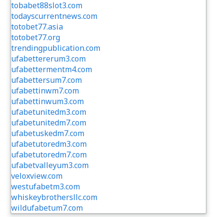
tobabet88slot3.com
todayscurrentnews.com
totobet77.asia
totobet77.org
trendingpublication.com
ufabettererum3.com
ufabettermentm4.com
ufabettersum7.com
ufabettinwm7.com
ufabettinwum3.com
ufabetunitedm3.com
ufabetunitedm7.com
ufabetuskedm7.com
ufabetutoredm3.com
ufabetutoredm7.com
ufabetvalleyum3.com
veloxview.com
westufabetm3.com
whiskeybrothersllc.com
wildufabetum7.com