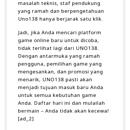
masalah teknis, staf pendukung
yang ramah dan berpengetahuan
Uno138 hanya berjarak satu klik.
Jadi, jika Anda mencari platform
game online baru untuk dicoba,
tidak terlihat lagi dari UNO138.
Dengan antarmuka yang ramah
pengguna, pemilihan game yang
mengesankan, dan promosi yang
menarik, UNO138 pasti akan
menjadi tujuan masuk baru Anda
untuk semua kebutuhan game
Anda. Daftar hari ini dan mulailah
bermain – Anda tidak akan kecewa!
[ad_2]