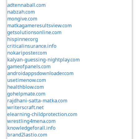
adtennaball.com
nabzah.com
mongive.com
matkagameresultsview.com
getsolutionsonline.com
hispinner.org
criticalinsurance.info
nokariposter.com
kalyan-guessing-nightplay.com
gameofpanels.com
androidappsdownloader.com
usetimenow.com
healthblow.com
gohelpmate.com
rajdhani-satta-matka.com
writerscraft.net
elearning-childprotection.com
wrestling4mena.com
knowledgeforall.info
brand2lastio.com