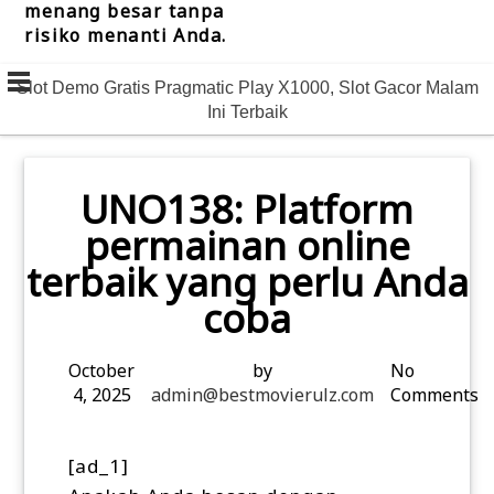
menang besar tanpa
risiko menanti Anda.
Slot Demo Gratis Pragmatic Play X1000, Slot Gacor Malam
Ini Terbaik
UNO138: Platform
permainan online
terbaik yang perlu Anda
coba
October
by
No
4, 2025
admin@bestmovierulz.com
Comments
[ad_1]