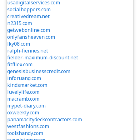
usadigitalservices.com
socialhoppers.com
creativedream.net
n2315.com
getwebonline.com
onlyfansheaven.com
lky08.com
ralph-fiennes.net
fielder-maximum-discount.net
fitfllex.com
genesisbusinesscredit.com
inforuang.com
kindsmarket.com
luvelylife.com
macramb.com
mypet-diary.com
oxweekly.com
panamacitydeckcontractors.com
westfashions.com
toolshandy.com