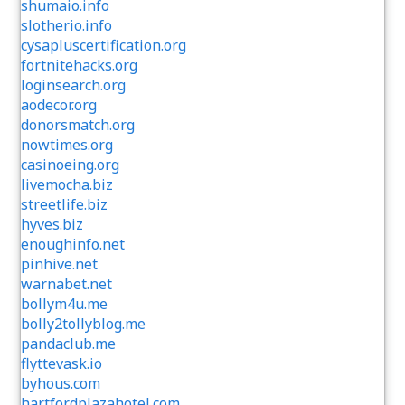
shumaio.info
slotherio.info
cysapluscertification.org
fortnitehacks.org
loginsearch.org
aodecor.org
donorsmatch.org
nowtimes.org
casinoeing.org
livemocha.biz
streetlife.biz
hyves.biz
enoughinfo.net
pinhive.net
warnabet.net
bollym4u.me
bolly2tollyblog.me
pandaclub.me
flyttevask.io
byhous.com
hartfordplazahotel.com