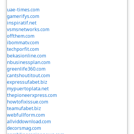
uae-times.com
gamerifys.com
inspiratif.net
vsmsnetworks.com
offthem.com
ibommatv.com
techporfit.com
bekasionline.com
nbusinessplan.com
greenlife360.com
cantshoutitout.com
expressufabet.biz
mypuertoplata.net
thepioneerxpress.com
howtofixissue.com
teamufabet.biz
webfullform.com
allviddownload.com
decorsmag.com