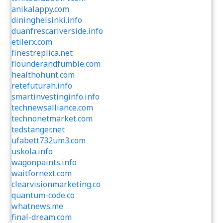
anikalappy.com
dininghelsinki.info
duanfrescariverside.info
etilerx.com
finestreplica.net
flounderandfumble.com
healthohunt.com
retefuturah.info
smartinvestinginfo.info
technewsalliance.com
technonetmarket.com
tedstanger.net
ufabett732um3.com
uskola.info
wagonpaints.info
waitfornext.com
clearvisionmarketing.co
quantum-code.co
whatnews.me
final-dream.com