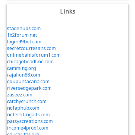
Links
stagehubs.com
1x2forum.net
login99bet.com
secretcourtesans.com
onlinebahisforum1.com
chicagoheadline.com
camming.org
rajalion88.com
goupuntacana.com
riversedgepark.com
zaseez.com
catchycrunch.com
nofaphub.com
nefertitingalls.com
patsyscreations.com
income4proof.com
educaritas.org