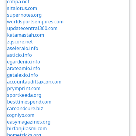
cnhpa.net
sitalotus.com
supernotes.org
worldsportsempires.com
updatecentral360.com
katamastah.com
zqscore.net
aseleraio.info
asticio.info
egardenio.info
arxteamio.info
getalexio.info
accountaudittaxcon.com
prymprint.com
sportkeeda.org
besttimespend.com
careandcure.biz
cogniyo.com
easymagazines.org
hirfanjilasmi.com
hometricks.org