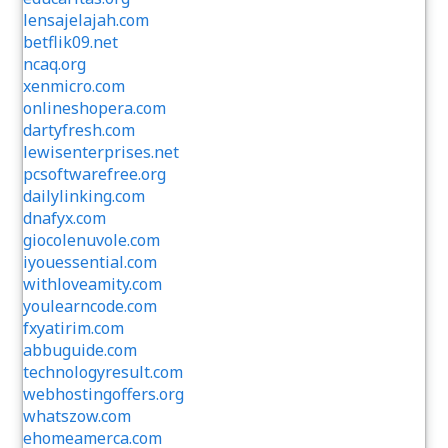
lensajelajah.com
betflik09.net
ncaq.org
xenmicro.com
onlineshopera.com
dartyfresh.com
lewisenterprises.net
pcsoftwarefree.org
dailylinking.com
dnafyx.com
giocolenuvole.com
iyouessential.com
withloveamity.com
youlearncode.com
fxyatirim.com
abbuguide.com
technologyresult.com
webhostingoffers.org
whatszow.com
ehomeamerca.com