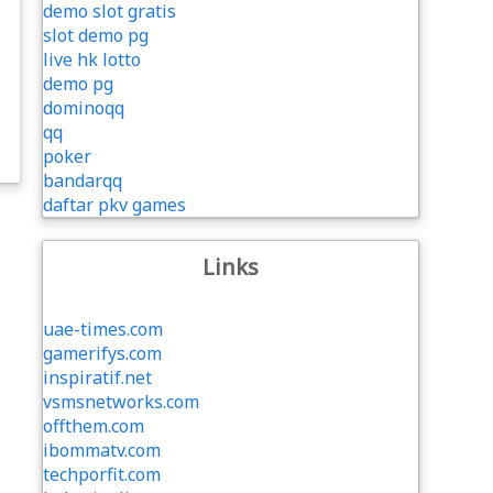
demo slot gratis
slot demo pg
live hk lotto
demo pg
dominoqq
qq
poker
bandarqq
daftar pkv games
Links
uae-times.com
gamerifys.com
inspiratif.net
vsmsnetworks.com
offthem.com
ibommatv.com
techporfit.com