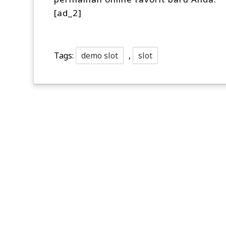
[ad_2]
Tags:
demo slot
,
slot