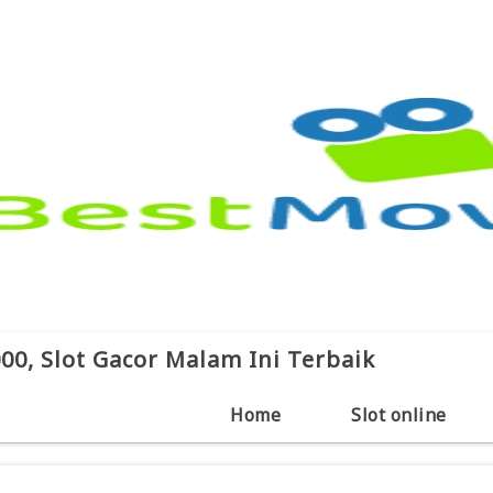
00, Slot Gacor Malam Ini Terbaik
Home
Slot online