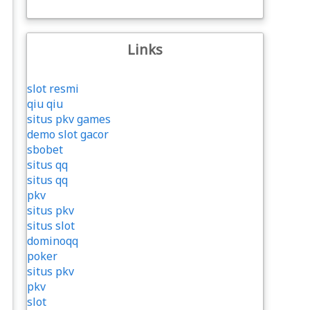
Links
slot resmi
qiu qiu
situs pkv games
demo slot gacor
sbobet
situs qq
situs qq
pkv
situs pkv
situs slot
dominoqq
poker
situs pkv
pkv
slot