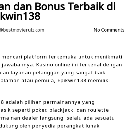
n dan Bonus Terbaik di
ikwin138
@bestmovierulz.com
No Comments
n mencari platform terkemuka untuk menikmati
 jawabannya. Kasino online ini terkenal dengan
dan layanan pelanggan yang sangat baik.
alaman atau pemula, Epikwin138 memiliki
38 adalah pilihan permainannya yang
ik seperti poker, blackjack, dan roulette
rmainan dealer langsung, selalu ada sesuatu
didukung oleh penyedia perangkat lunak