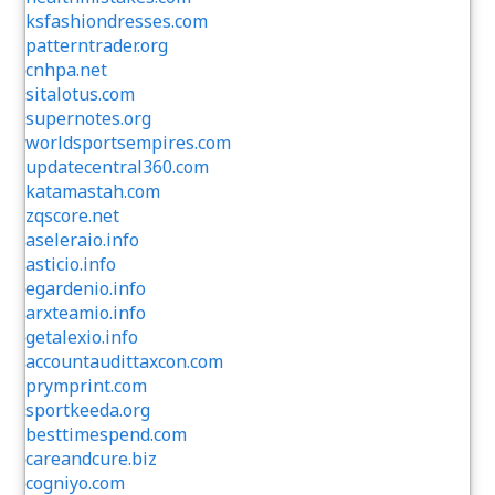
ksfashiondresses.com
patterntrader.org
cnhpa.net
sitalotus.com
supernotes.org
worldsportsempires.com
updatecentral360.com
katamastah.com
zqscore.net
aseleraio.info
asticio.info
egardenio.info
arxteamio.info
getalexio.info
accountaudittaxcon.com
prymprint.com
sportkeeda.org
besttimespend.com
careandcure.biz
cogniyo.com