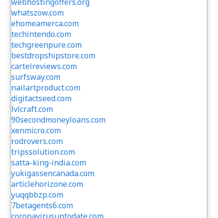
webhostingoffers.org
whatszow.com
ehomeamerca.com
techintendo.com
techgreenpure.com
bestdropshipstore.com
cartelreviews.com
surfsway.com
nailartproduct.com
digitactseed.com
lvlcraft.com
90secondmoneyloans.com
xenmicro.com
rodrovers.com
tripssolution.com
satta-king-india.com
yukigassencanada.com
articlehorizone.com
yuqqbbzp.com
7betagents6.com
coronavirusuptodate.com