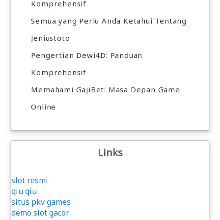
Komprehensif
Semua yang Perlu Anda Ketahui Tentang
Jeniustoto
Pengertian Dewi4D: Panduan
Komprehensif
Memahami GajiBet: Masa Depan Game
Online
Links
slot resmi
qiu qiu
situs pkv games
demo slot gacor