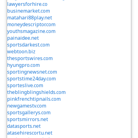
lawyersforhire.co
businemarket.com
matahari88play.net
moneydescriptor.com
youthsmagazine.com
painaidee.net
sportsdarkest.com
webtoon.biz
thesportswires.com
hyungpro.com
sportingnewsnet.com
sportstime24day.com
sporteslive.com
theblingblingshields.com
pinkfrenchtipnails.com
newgamestv.com
sportsgallerys.com
sportsmirrors.net
datasports.net
atasehirescortu.net