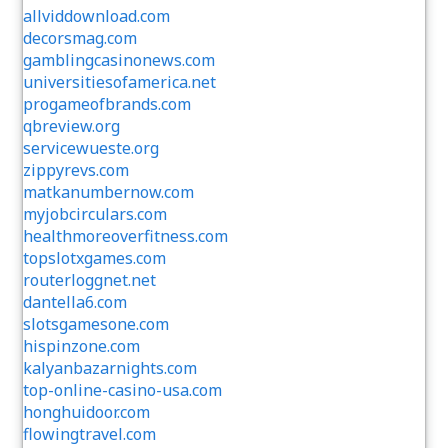
allviddownload.com
decorsmag.com
gamblingcasinonews.com
universitiesofamerica.net
progameofbrands.com
qbreview.org
servicewueste.org
zippyrevs.com
matkanumbernow.com
myjobcirculars.com
healthmoreoverfitness.com
topslotxgames.com
routerloggnet.net
dantella6.com
slotsgamesone.com
hispinzone.com
kalyanbazarnights.com
top-online-casino-usa.com
honghuidoor.com
flowingtravel.com