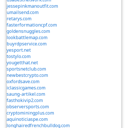
jessepinkmanoutfit.com
umailsend.com
retarys.com
fasterformationcpf.com
goldensnuggles.com
lookbattlemap.com
buyrdpservice.com
yesport.net
tostylo.com
yougetthat.net
sportsnetclub.com
newbestcrypto.com
oxfordsave.com
iclassicgames.com
saung-artikel.com
fasthokivip2.com
observersports.com
cryptominingplus.com
aquinoticiaspe.com
longhairedfrenchbulldog.com