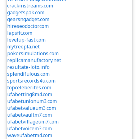
crackinstreams.com
gadgetspak.com
gearsngadget.com
hireseodoctor.com
lapsfit.com
levelup-fast.com
mytreepla.net
pokersimulations.com
replicamanufactory.net
rezultate-loto.info
splendifulous.com
sportsrecords4u.com
topceleberites.com
ufabetting8m4.com
ufabetunionum3.com
ufabetvalueum3.com
ufabetvaultm7.com
ufabetvillageum7.com
ufabetvoicem3.com
waveufabetm4.com