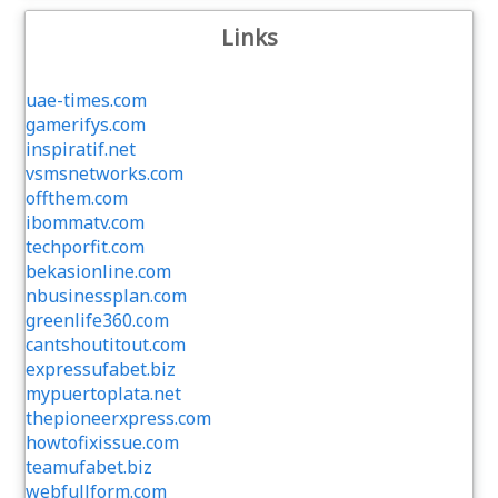
Links
uae-times.com
gamerifys.com
inspiratif.net
vsmsnetworks.com
offthem.com
ibommatv.com
techporfit.com
bekasionline.com
nbusinessplan.com
greenlife360.com
cantshoutitout.com
expressufabet.biz
mypuertoplata.net
thepioneerxpress.com
howtofixissue.com
teamufabet.biz
webfullform.com