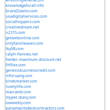
wrestling4mena.com
knowledgeforall.info
brand2lastio.com
usadigitalservices.com
socialhoppers.com
creativedream.net
n2315.com
getwebonline.com
onlyfansheaven.com
lky08.com
ralph-fiennes.net
fielder-maximum-discount.net
fitfllex.com
genesisbusinesscredit.com
inforuang.com
kindsmarket.com
luvelylife.com
macramb.com
mypet-diary.com
oxweekly.com
panamacitydeckcontractors.com