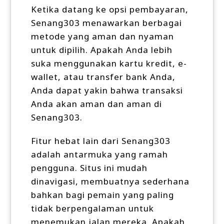
Ketika datang ke opsi pembayaran,
Senang303 menawarkan berbagai
metode yang aman dan nyaman
untuk dipilih. Apakah Anda lebih
suka menggunakan kartu kredit, e-
wallet, atau transfer bank Anda,
Anda dapat yakin bahwa transaksi
Anda akan aman dan aman di
Senang303.
Fitur hebat lain dari Senang303
adalah antarmuka yang ramah
pengguna. Situs ini mudah
dinavigasi, membuatnya sederhana
bahkan bagi pemain yang paling
tidak berpengalaman untuk
menemukan jalan mereka. Apakah