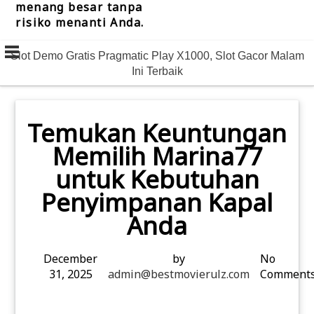
menang besar tanpa
risiko menanti Anda.
Slot Demo Gratis Pragmatic Play X1000, Slot Gacor Malam
Ini Terbaik
Temukan Keuntungan
Memilih Marina77
untuk Kebutuhan
Penyimpanan Kapal
Anda
December
by
No
31, 2025
admin@bestmovierulz.com
Comment