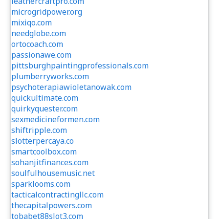
leathercraftpro.com
microgridpower.org
mixiqo.com
needglobe.com
ortocoach.com
passionawe.com
pittsburghpaintingprofessionals.com
plumberryworks.com
psychoterapiawioletanowak.com
quickultimate.com
quirkyquester.com
sexmedicineformen.com
shiftripple.com
slotterpercaya.co
smartcoolbox.com
sohanjitfinances.com
soulfulhousemusic.net
sparklooms.com
tacticalcontractingllc.com
thecapitalpowers.com
tobabet88slot3.com