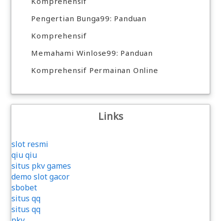
Komprehensif
Pengertian Bunga99: Panduan
Komprehensif
Memahami Winlose99: Panduan
Komprehensif Permainan Online
Links
slot resmi
qiu qiu
situs pkv games
demo slot gacor
sbobet
situs qq
situs qq
pkv