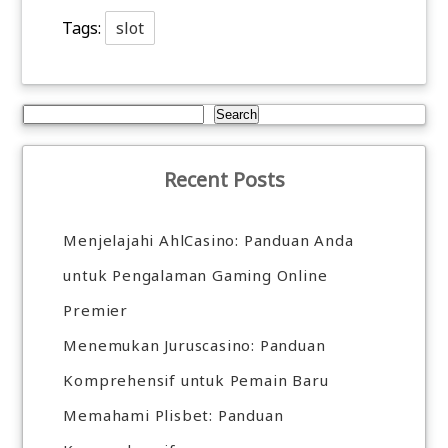
Tags:
slot
Search
Recent Posts
Menjelajahi AhlCasino: Panduan Anda
untuk Pengalaman Gaming Online
Premier
Menemukan Juruscasino: Panduan
Komprehensif untuk Pemain Baru
Memahami Plisbet: Panduan