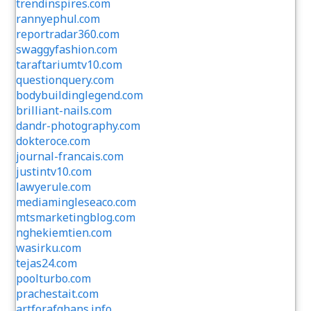
trendinspires.com
rannyephul.com
reportradar360.com
swaggyfashion.com
taraftariumtv10.com
questionquery.com
bodybuildinglegend.com
brilliant-nails.com
dandr-photography.com
dokteroce.com
journal-francais.com
justintv10.com
lawyerule.com
mediamingleseaco.com
mtsmarketingblog.com
nghekiemtien.com
wasirku.com
tejas24.com
poolturbo.com
prachestait.com
artforafghans.info