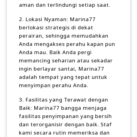
aman dan terlindungi setiap saat.
2. Lokasi Nyaman: Marina77
berlokasi strategis di dekat
perairan, sehingga memudahkan
Anda mengakses perahu kapan pun
Anda mau. Baik Anda pergi
memancing seharian atau sekadar
ingin berlayar santai, Marina77
adalah tempat yang tepat untuk
menyimpan perahu Anda.
3. Fasilitas yang Terawat dengan
Baik: Marina77 bangga menjaga
fasilitas penyimpanan yang bersih
dan terorganisir dengan baik. Staf
kami secara rutin memeriksa dan