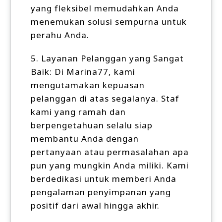
yang fleksibel memudahkan Anda
menemukan solusi sempurna untuk
perahu Anda.
5. Layanan Pelanggan yang Sangat
Baik: Di Marina77, kami
mengutamakan kepuasan
pelanggan di atas segalanya. Staf
kami yang ramah dan
berpengetahuan selalu siap
membantu Anda dengan
pertanyaan atau permasalahan apa
pun yang mungkin Anda miliki. Kami
berdedikasi untuk memberi Anda
pengalaman penyimpanan yang
positif dari awal hingga akhir.