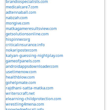
brandiospecialists.com
medicalcare7.com
adtennaball.com
nabzah.com
mongive.com
matkagameresultsview.com
getsolutionsonline.com
hispinner.org
criticalinsurance.info
nokariposter.com
kalyan-guessing-nightplay.com
gameofpanels.com
androidappsdownloader.com
usetimenow.com
healthblow.com
gohelpmate.com
rajdhani-satta-matka.com
writerscraft.net
elearning-childprotection.com
wrestling4mena.com
knowledgeforall.info