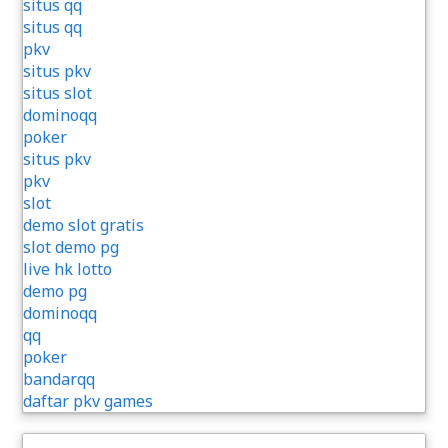
situs qq
situs qq
pkv
situs pkv
situs slot
dominoqq
poker
situs pkv
pkv
slot
demo slot gratis
slot demo pg
live hk lotto
demo pg
dominoqq
qq
poker
bandarqq
daftar pkv games