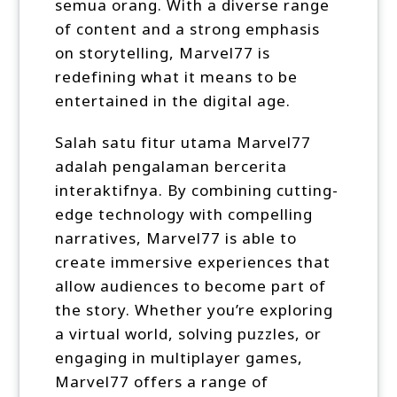
semua orang. With a diverse range
of content and a strong emphasis
on storytelling, Marvel77 is
redefining what it means to be
entertained in the digital age.
Salah satu fitur utama Marvel77
adalah pengalaman bercerita
interaktifnya. By combining cutting-
edge technology with compelling
narratives, Marvel77 is able to
create immersive experiences that
allow audiences to become part of
the story. Whether you’re exploring
a virtual world, solving puzzles, or
engaging in multiplayer games,
Marvel77 offers a range of