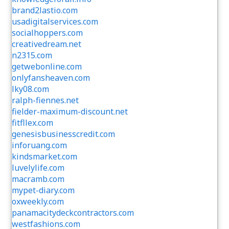
brand2lastio.com
usadigitalservices.com
socialhoppers.com
creativedream.net
n2315.com
getwebonline.com
onlyfansheaven.com
lky08.com
ralph-fiennes.net
fielder-maximum-discount.net
fitfllex.com
genesisbusinesscredit.com
inforuang.com
kindsmarket.com
luvelylife.com
macramb.com
mypet-diary.com
oxweekly.com
panamacitydeckcontractors.com
westfashions.com