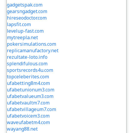
gadgetspak.com
gearsngadget.com
hireseodoctor.com
lapsfit.com
levelup-fast.com
mytreepla.net
pokersimulations.com
replicamanufactory.net
rezultate-loto.info
splendifulous.com
sportsrecords4u.com
topceleberites.com
ufabetting8m4.com
ufabetunionum3.com
ufabetvalueum3.com
ufabetvaultm7.com
ufabetvillageum7.com
ufabetvoicem3.com
waveufabetm4.com
wayang88.net