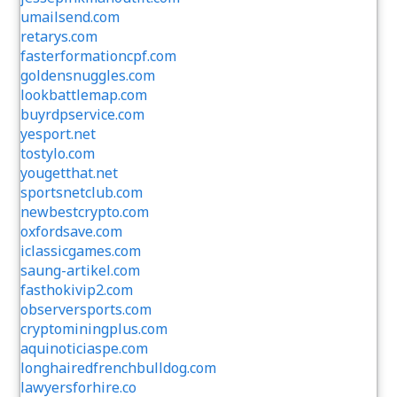
umailsend.com
retarys.com
fasterformationcpf.com
goldensnuggles.com
lookbattlemap.com
buyrdpservice.com
yesport.net
tostylo.com
yougetthat.net
sportsnetclub.com
newbestcrypto.com
oxfordsave.com
iclassicgames.com
saung-artikel.com
fasthokivip2.com
observersports.com
cryptominingplus.com
aquinoticiaspe.com
longhairedfrenchbulldog.com
lawyersforhire.co