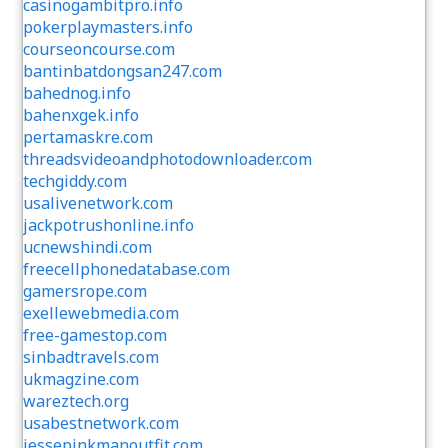
casinogambitpro.info
pokerplaymasters.info
courseoncourse.com
bantinbatdongsan247.com
bahednog.info
bahenxgek.info
pertamaskre.com
threadsvideoandphotodownloader.com
techgiddy.com
usalivenetwork.com
jackpotrushonline.info
ucnewshindi.com
freecellphonedatabase.com
gamersrope.com
exellewebmedia.com
free-gamestop.com
sinbadtravels.com
ukmagzine.com
wareztech.org
usabestnetwork.com
jessepinkmanoutfit.com