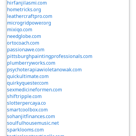
hirfanjilasmi.com
hometricks.org
leathercraftpro.com
microgridpower.org
mixiqo.com
needglobe.com
ortocoach.com
passionawe.com
pittsburghpaintingprofessionals.com
plumberryworks.com
psychoterapiawioletanowak.com
quickultimate.com
quirkyquester.com
sexmedicineformen.com
shiftripple.com
slotterpercaya.co
smartcoolbox.com
sohanjitfinances.com
soulfulhousemusic.net
sparklooms.com