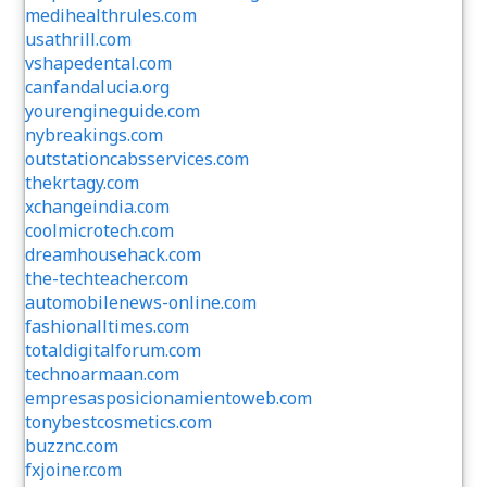
medihealthrules.com
usathrill.com
vshapedental.com
canfandalucia.org
yourengineguide.com
nybreakings.com
outstationcabsservices.com
thekrtagy.com
xchangeindia.com
coolmicrotech.com
dreamhousehack.com
the-techteacher.com
automobilenews-online.com
fashionalltimes.com
totaldigitalforum.com
technoarmaan.com
empresasposicionamientoweb.com
tonybestcosmetics.com
buzznc.com
fxjoiner.com