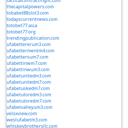
tacticalcontractingllc.com
thecapitalpowers.com
tobabet88slot3.com
todayscurrentnews.com
totobet77.asia
totobet77.org
trendingpublication.com
ufabettererum3.com
ufabettermentm4.com
ufabettersum7.com
ufabettinwm7.com
ufabettinwum3.com
ufabetunitedm3.com
ufabetunitedm7.com
ufabetuskedm7.com
ufabetutoredm3.com
ufabetutoredm7.com
ufabetvalleyum3.com
veloxview.com
westufabetm3.com
whiskeybrothersllc.com