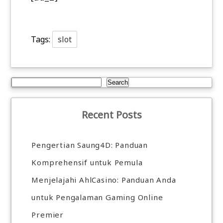
Tags:
slot
Search
Recent Posts
Pengertian Saung4D: Panduan
Komprehensif untuk Pemula
Menjelajahi AhlCasino: Panduan Anda
untuk Pengalaman Gaming Online
Premier