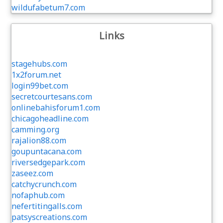
wildufabetum7.com
Links
stagehubs.com
1x2forum.net
login99bet.com
secretcourtesans.com
onlinebahisforum1.com
chicagoheadline.com
camming.org
rajalion88.com
goupuntacana.com
riversedgepark.com
zaseez.com
catchycrunch.com
nofaphub.com
nefertitingalls.com
patsyscreations.com