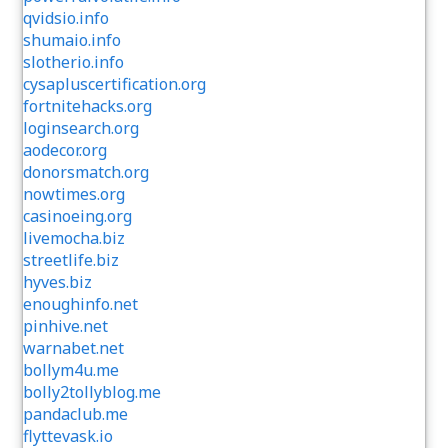
qvidsio.info
shumaio.info
slotherio.info
cysapluscertification.org
fortnitehacks.org
loginsearch.org
aodecor.org
donorsmatch.org
nowtimes.org
casinoeing.org
livemocha.biz
streetlife.biz
hyves.biz
enoughinfo.net
pinhive.net
warnabet.net
bollym4u.me
bolly2tollyblog.me
pandaclub.me
flyttevask.io