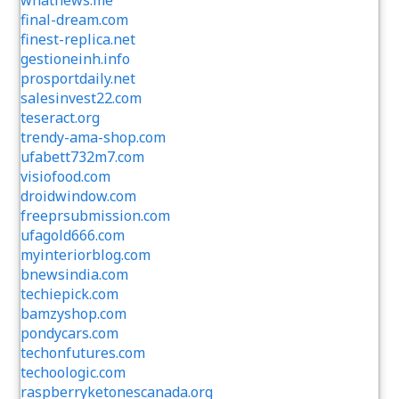
whatnews.me
final-dream.com
finest-replica.net
gestioneinh.info
prosportdaily.net
salesinvest22.com
teseract.org
trendy-ama-shop.com
ufabett732m7.com
visiofood.com
droidwindow.com
freeprsubmission.com
ufagold666.com
myinteriorblog.com
bnewsindia.com
techiepick.com
bamzyshop.com
pondycars.com
techonfutures.com
techoologic.com
raspberryketonescanada.org