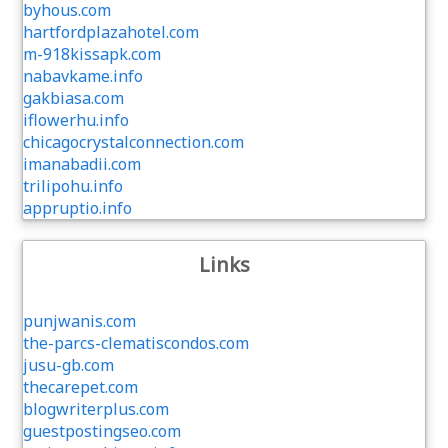
byhous.com
hartfordplazahotel.com
m-918kissapk.com
nabavkame.info
gakbiasa.com
iflowerhu.info
chicagocrystalconnection.com
imanabadii.com
trilipohu.info
appruptio.info
Links
punjwanis.com
the-parcs-clematiscondos.com
jusu-gb.com
thecarepet.com
blogwriterplus.com
guestpostingseo.com