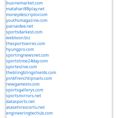
businemarket.com
matahari88play.net
moneydescriptor.com
youthsmagazine.com
painaidee.net
sportsdarkest.com
webtoon.biz
thesportswires.com
hyungpro.com
sportingnewsnet.com
sportstime24day.com
sporteslive.com
theblingblingshields.com
pinkfrenchtipnails.com
newgamestv.com
sportsgallerys.com
sportsmirrors.net
datasports.net
atasehirescortu.net
engineeringtechub.com