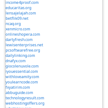
income4proof.com
educaritas.org
lensajelajah.com
betflik09.net
ncaq.org
xenmicro.com
onlineshopera.com
dartyfresh.com
lewisenterprises.net
pcsoftwarefree.org
dailylinking.com
dnafyx.com
giocolenuvole.com
iyouessential.com
withloveamity.com
youlearncode.com
fxyatirim.com
abbuguide.com
technologyresult.com
webhostingoffers.org