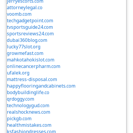
jerryescorts.com
attorneylegal.co
voomb.com
techgadgetpoint.com
tvsportsguide24.com
sportsreviews24.com
dubai360blog.com
lucky77slot.org
growmefast.com
mahkotahokislot.com
onlinecancerpharm.com
ufalek.org
mattress-disposal.com
happyflooringandcabinets.com
bodybuildinglife.co
qrdoggy.com
technologygud.com
realshocknews.com
pickgb.com
healthmistakes.com
ksfashiondresses.com