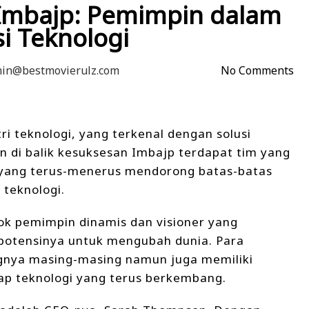
 Imbajp: Pemimpin dalam
si Teknologi
in@bestmovierulz.com
No Comments
ri teknologi, yang terkenal dengan solusi
n di balik kesuksesan Imbajp terdapat tim yang
at yang terus-menerus mendorong batas-batas
 teknologi.
ok pemimpin dinamis dan visioner yang
potensinya untuk mengubah dunia. Para
angnya masing-masing namun juga memiliki
 teknologi yang terus berkembang.