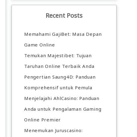
Recent Posts
Memahami GajiBet: Masa Depan
Game Online
Temukan Majestibet: Tujuan
Taruhan Online Terbaik Anda
Pengertian Saung4D: Panduan
Komprehensif untuk Pemula
Menjelajahi AhlCasino: Panduan
Anda untuk Pengalaman Gaming
Online Premier
Menemukan Juruscasino: