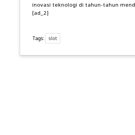
inovasi teknologi di tahun-tahun men
[ad_2]
Tags:
slot