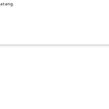
datang.