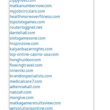
zippyrevs.com
matkanumbernow.com
myjobcirculars.com
healthmoreoverfitness.com
topslotxgames.com
routerloggnet.net
dantella6.com
slotsgamesone.com
hispinzone.com
kalyanbazarnights.com
top-online-casino-usa.com
honghuidoor.com
flowingtravel.com
nineniki.com
brandiospecialists.com
medicalcare7.com
adtennaball.com
nabzah.com
mongive.com
matkagameresultsview.com
getsolutionsonline.com