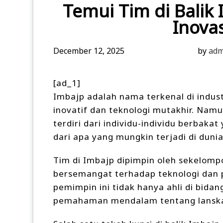
Temui Tim di Balik
Inova
December 12, 2025
by
adm
[ad_1]
Imbajp adalah nama terkenal di indust
inovatif dan teknologi mutakhir. Namu
terdiri dari individu-individu berbak
dari apa yang mungkin terjadi di dunia
Tim di Imbajp dipimpin oleh sekelomp
bersemangat terhadap teknologi dan 
pemimpin ini tidak hanya ahli di bid
pemahaman mendalam tentang lanskap