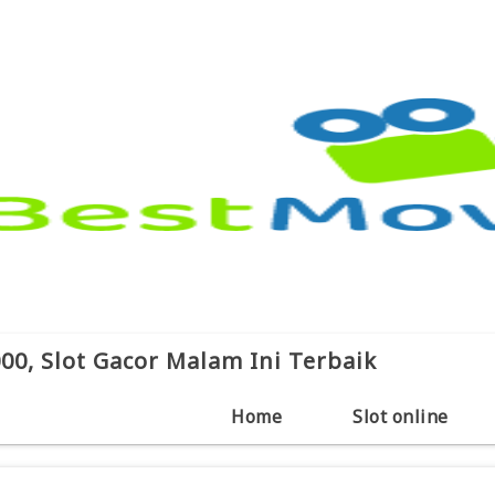
00, Slot Gacor Malam Ini Terbaik
Home
Slot online