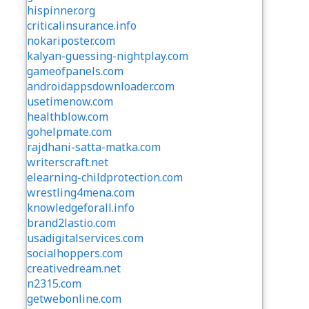
hispinner.org
criticalinsurance.info
nokariposter.com
kalyan-guessing-nightplay.com
gameofpanels.com
androidappsdownloader.com
usetimenow.com
healthblow.com
gohelpmate.com
rajdhani-satta-matka.com
writerscraft.net
elearning-childprotection.com
wrestling4mena.com
knowledgeforall.info
brand2lastio.com
usadigitalservices.com
socialhoppers.com
creativedream.net
n2315.com
getwebonline.com