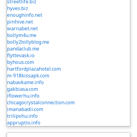
streetlife.biz
hyves.biz
enoughinfo.net
pinhive.net
warnabet.net
bollym4u.me
bolly2tollyblog.me
pandaclub.me
flyttevask.io
byhous.com
hartfordplazahotel.com
m-918kissapk.com
nabavkame.info
gakbiasa.com
iflowerhu.info
chicagocrystalconnection.com
imanabadii.com
trilipohu.info
appruptio.info