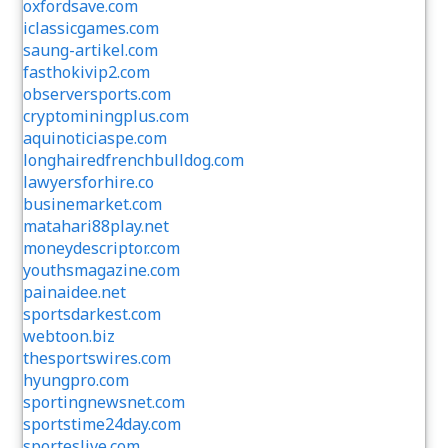
oxfordsave.com
iclassicgames.com
saung-artikel.com
fasthokivip2.com
observersports.com
cryptominingplus.com
aquinoticiaspe.com
longhairedfrenchbulldog.com
lawyersforhire.co
businemarket.com
matahari88play.net
moneydescriptor.com
youthsmagazine.com
painaidee.net
sportsdarkest.com
webtoon.biz
thesportswires.com
hyungpro.com
sportingnewsnet.com
sportstime24day.com
sporteslive.com