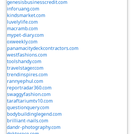
genesisbusinesscredit.com
inforuang.com
kindsmarket.com
luvelylife.com
macramb.com
mypet-diary.com
oxweekly.com
panamacitydeckcontractors.com
westfashions.com
toolshandy.com
travelstager.com
trendinspires.com
rannyephul.com
reportradar360.com
swaggyfashion.com
taraftariumtv10.com
questionquery.com
bodybuildinglegend.com
brilliant-nails.com
dandr-photography.com
dokteroce.com