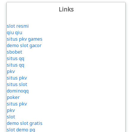
Links
slot resmi
qiu qiu
situs pkv games
demo slot gacor
sbobet
situs qq
situs qq
pkv
situs pkv
situs slot
dominoqq
poker
situs pkv
pkv
slot
demo slot gratis
slot demo pg