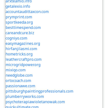
arxteamio.info
getalexio.info
accountaudittaxcon.com
prymprint.com
sportkeeda.org
besttimespend.com
careandcure.biz
cogniyo.com
easymagazines.org
hirfanjilasmi.com
hometricks.org
leathercraftpro.com
microgridpower.org
mixiqo.com
needglobe.com
ortocoach.com
passionawe.com
pittsburghpaintingprofessionals.com
plumberryworks.com
psychoterapiawioletanowak.com
quickultimate.com