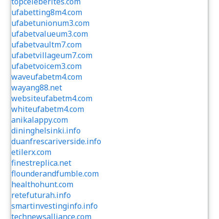
topceleberites.com
ufabetting8m4.com
ufabetunionum3.com
ufabetvalueum3.com
ufabetvaultm7.com
ufabetvillageum7.com
ufabetvoicem3.com
waveufabetm4.com
wayang88.net
websiteufabetm4.com
whiteufabetm4.com
anikalappy.com
dininghelsinki.info
duanfrescariverside.info
etilerx.com
finestreplica.net
flounderandfumble.com
healthohunt.com
retefuturah.info
smartinvestinginfo.info
technewsalliance.com