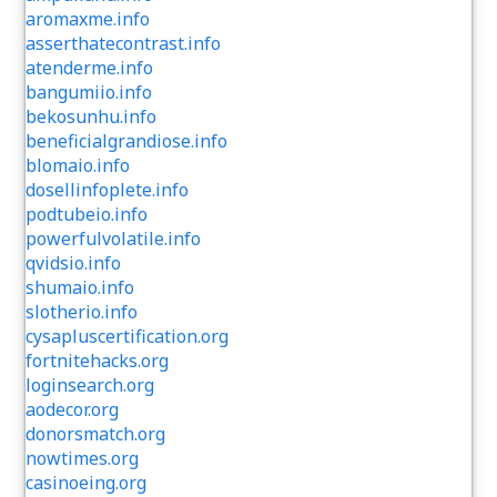
aromaxme.info
asserthatecontrast.info
atenderme.info
bangumiio.info
bekosunhu.info
beneficialgrandiose.info
blomaio.info
dosellinfoplete.info
podtubeio.info
powerfulvolatile.info
qvidsio.info
shumaio.info
slotherio.info
cysapluscertification.org
fortnitehacks.org
loginsearch.org
aodecor.org
donorsmatch.org
nowtimes.org
casinoeing.org