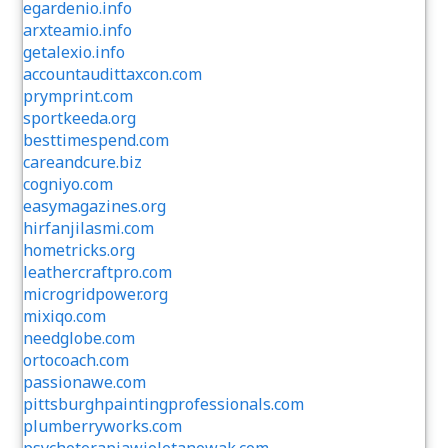
egardenio.info
arxteamio.info
getalexio.info
accountaudittaxcon.com
prymprint.com
sportkeeda.org
besttimespend.com
careandcure.biz
cogniyo.com
easymagazines.org
hirfanjilasmi.com
hometricks.org
leathercraftpro.com
microgridpower.org
mixiqo.com
needglobe.com
ortocoach.com
passionawe.com
pittsburghpaintingprofessionals.com
plumberryworks.com