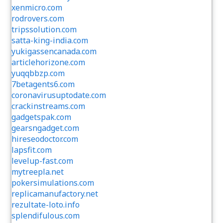
xenmicro.com
rodrovers.com
tripssolution.com
satta-king-india.com
yukigassencanada.com
articlehorizone.com
yuqqbbzp.com
7betagents6.com
coronavirusuptodate.com
crackinstreams.com
gadgetspak.com
gearsngadget.com
hireseodoctor.com
lapsfit.com
levelup-fast.com
mytreepla.net
pokersimulations.com
replicamanufactory.net
rezultate-loto.info
splendifulous.com