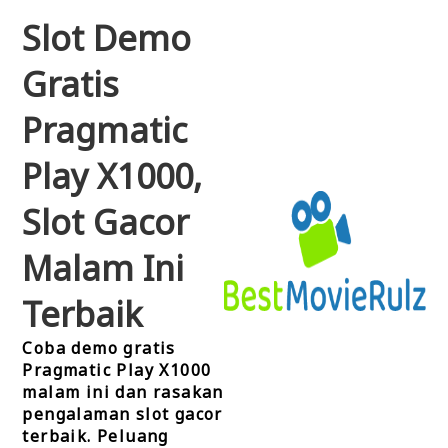
Skip
Slot Demo
to
content
Gratis
Pragmatic
Play X1000,
Slot Gacor
Malam Ini
Terbaik
Coba demo gratis
Pragmatic Play X1000
malam ini dan rasakan
pengalaman slot gacor
terbaik. Peluang