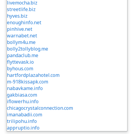
livemocha.biz
streetlife.biz
hyves.biz
enoughinfo.net
pinhive.net
warnabet.net
bollym4u.me
bolly2tollyblog.me
pandaclub.me
flyttevask.io
byhous.com
hartfordplazahotel.com
m-918kissapk.com
nabavkame.info
gakbiasa.com
iflowerhu.info
chicagocrystalconnection.com
imanabadii.com
trilipohu.info
appruptio.info