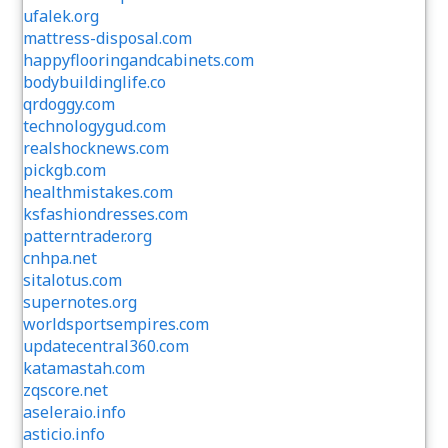
ufalek.org
mattress-disposal.com
happyflooringandcabinets.com
bodybuildinglife.co
qrdoggy.com
technologygud.com
realshocknews.com
pickgb.com
healthmistakes.com
ksfashiondresses.com
patterntrader.org
cnhpa.net
sitalotus.com
supernotes.org
worldsportsempires.com
updatecentral360.com
katamastah.com
zqscore.net
aseleraio.info
asticio.info