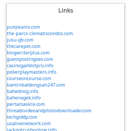
Links
punjwanis.com
the-parcs-clematiscondos.com
jusu-gb.com
thecarepet.com
blogwriterplus.com
guestpostingseo.com
casinogambitpro.info
pokerplaymasters.info
courseoncourse.com
bantinbatdongsan247.com
bahednog.info
bahenxgek.info
pertamaskre.com
threadsvideoandphotodownloader.com
techgiddy.com
usalivenetwork.com
jackpotrushonline.info