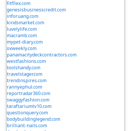
fitfllex.com
genesisbusinesscredit.com
inforuang.com
kindsmarket.com
luvelylife.com
macramb.com
mypet-diary.com
oxweekly.com
panamacitydeckcontractors.com
westfashions.com
toolshandy.com
travelstager.com
trendinspires.com
rannyephul.com
reportradar360.com
swaggyfashion.com
taraftariumtv10.com
questionquery.com
bodybuildinglegend.com
brilliant-nails.com