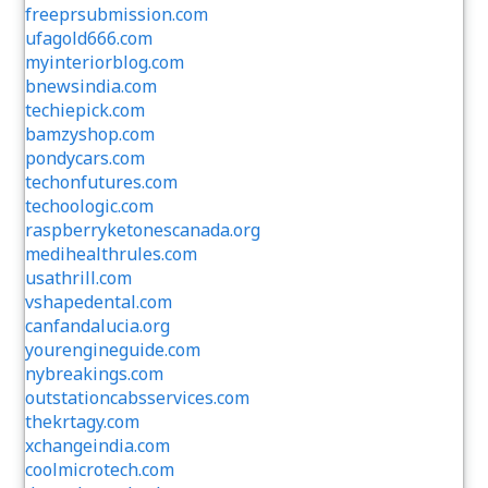
freeprsubmission.com
ufagold666.com
myinteriorblog.com
bnewsindia.com
techiepick.com
bamzyshop.com
pondycars.com
techonfutures.com
techoologic.com
raspberryketonescanada.org
medihealthrules.com
usathrill.com
vshapedental.com
canfandalucia.org
yourengineguide.com
nybreakings.com
outstationcabsservices.com
thekrtagy.com
xchangeindia.com
coolmicrotech.com