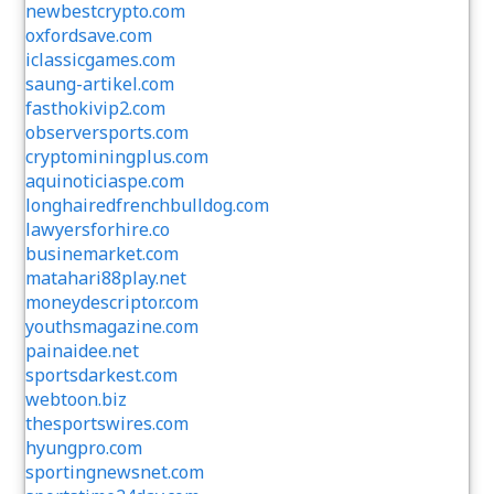
newbestcrypto.com
oxfordsave.com
iclassicgames.com
saung-artikel.com
fasthokivip2.com
observersports.com
cryptominingplus.com
aquinoticiaspe.com
longhairedfrenchbulldog.com
lawyersforhire.co
businemarket.com
matahari88play.net
moneydescriptor.com
youthsmagazine.com
painaidee.net
sportsdarkest.com
webtoon.biz
thesportswires.com
hyungpro.com
sportingnewsnet.com