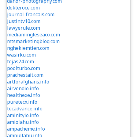
dandr-photography.com
dokteroce.com
journal-francais.com
justintv10.com
lawyerule.com
mediamingleseaco.com
mtsmarketingblog.com
nghekiemtien.com
wasirku.com
tejas24.com
poolturbo.com
prachestait.com
artforafghans.info
airvendio.info
healthexe.info
puretecx.info
tecadvance.info
aminityio.info
amiolahu.info
ampacheme.info
ampullahu.info