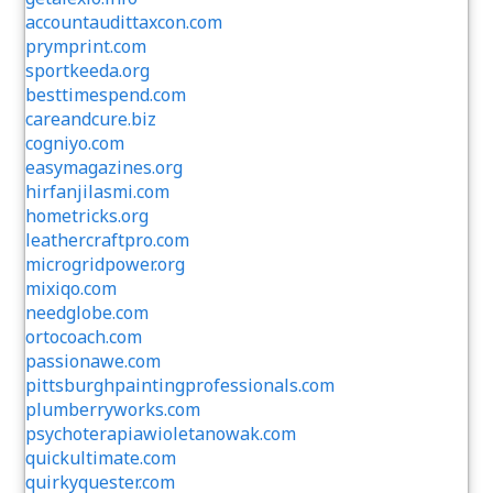
accountaudittaxcon.com
prymprint.com
sportkeeda.org
besttimespend.com
careandcure.biz
cogniyo.com
easymagazines.org
hirfanjilasmi.com
hometricks.org
leathercraftpro.com
microgridpower.org
mixiqo.com
needglobe.com
ortocoach.com
passionawe.com
pittsburghpaintingprofessionals.com
plumberryworks.com
psychoterapiawioletanowak.com
quickultimate.com
quirkyquester.com