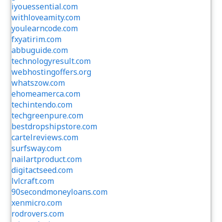
iyouessential.com
withloveamity.com
youlearncode.com
fxyatirim.com
abbuguide.com
technologyresult.com
webhostingoffers.org
whatszow.com
ehomeamerca.com
techintendo.com
techgreenpure.com
bestdropshipstore.com
cartelreviews.com
surfsway.com
nailartproduct.com
digitactseed.com
lvlcraft.com
90secondmoneyloans.com
xenmicro.com
rodrovers.com