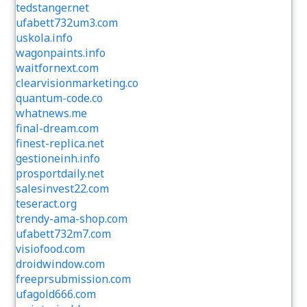
tedstanger.net
ufabett732um3.com
uskola.info
wagonpaints.info
waitfornext.com
clearvisionmarketing.co
quantum-code.co
whatnews.me
final-dream.com
finest-replica.net
gestioneinh.info
prosportdaily.net
salesinvest22.com
teseract.org
trendy-ama-shop.com
ufabett732m7.com
visiofood.com
droidwindow.com
freeprsubmission.com
ufagold666.com