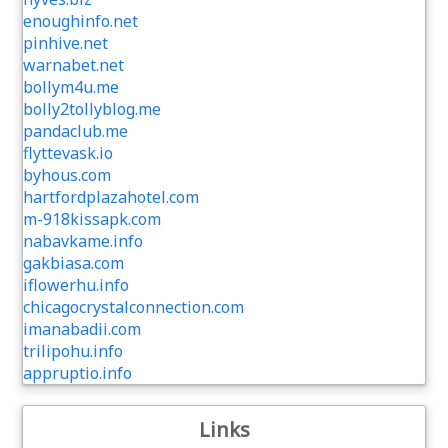
enoughinfo.net
pinhive.net
warnabet.net
bollym4u.me
bolly2tollyblog.me
pandaclub.me
flyttevask.io
byhous.com
hartfordplazahotel.com
m-918kissapk.com
nabavkame.info
gakbiasa.com
iflowerhu.info
chicagocrystalconnection.com
imanabadii.com
trilipohu.info
appruptio.info
Links