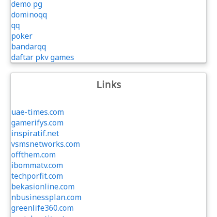
demo pg
dominoqq
qq
poker
bandarqq
daftar pkv games
Links
uae-times.com
gamerifys.com
inspiratif.net
vsmsnetworks.com
offthem.com
ibommatv.com
techporfit.com
bekasionline.com
nbusinessplan.com
greenlife360.com