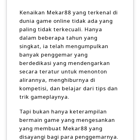
Kenaikan Mekar88 yang terkenal di
dunia game online tidak ada yang
paling tidak terkecuali. Hanya
dalam beberapa tahun yang
singkat, ia telah mengumpulkan
banyak penggemar yang
berdedikasi yang mendengarkan
secara teratur untuk menonton
alirannya, menghiburnya di
kompetisi, dan belajar dari tips dan
trik gameplaynya.
Tapi bukan hanya keterampilan
bermain game yang mengesankan
yang membuat Mekar88 yang
disayangi bagi para penggemarnya.