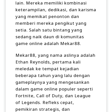
lain. Mereka memiliki kombinasi
keterampilan, dedikasi, dan karisma
yang memikat penonton dan
memberi mereka pengikut yang
setia. Salah satu bintang yang
sedang naik daun di komunitas
game online adalah Mekar88.
Mekar88, yang nama aslinya adalah
Ethan Reynolds, pertama kali
meledak ke tempat kejadian
beberapa tahun yang lalu dengan
gameplaynya yang mengesankan
dalam game online populer seperti
Fortnite, Call of Duty, dan League
of Legends. Refleks cepat,
pemikiran strategis, dan