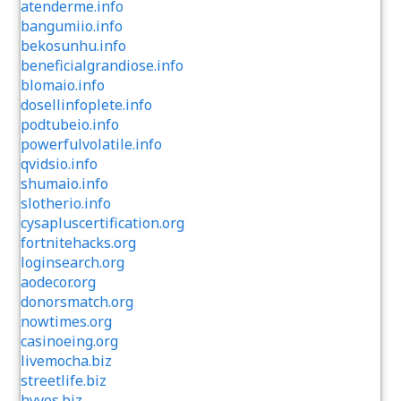
atenderme.info
bangumiio.info
bekosunhu.info
beneficialgrandiose.info
blomaio.info
dosellinfoplete.info
podtubeio.info
powerfulvolatile.info
qvidsio.info
shumaio.info
slotherio.info
cysapluscertification.org
fortnitehacks.org
loginsearch.org
aodecor.org
donorsmatch.org
nowtimes.org
casinoeing.org
livemocha.biz
streetlife.biz
hyves.biz