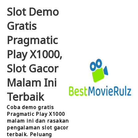
Skip
Slot Demo
to
content
Gratis
Pragmatic
Play X1000,
Slot Gacor
Malam Ini
Terbaik
Coba demo gratis
Pragmatic Play X1000
malam ini dan rasakan
pengalaman slot gacor
terbaik. Peluang