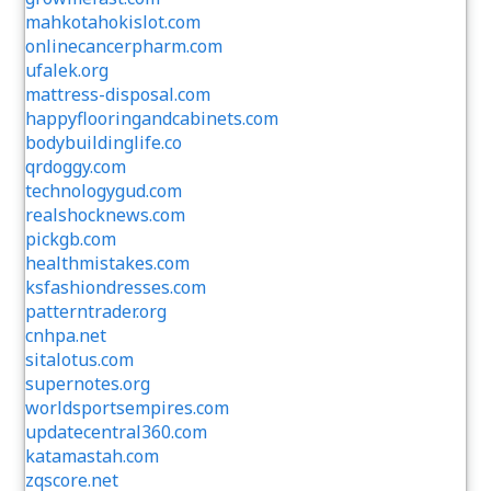
mahkotahokislot.com
onlinecancerpharm.com
ufalek.org
mattress-disposal.com
happyflooringandcabinets.com
bodybuildinglife.co
qrdoggy.com
technologygud.com
realshocknews.com
pickgb.com
healthmistakes.com
ksfashiondresses.com
patterntrader.org
cnhpa.net
sitalotus.com
supernotes.org
worldsportsempires.com
updatecentral360.com
katamastah.com
zqscore.net