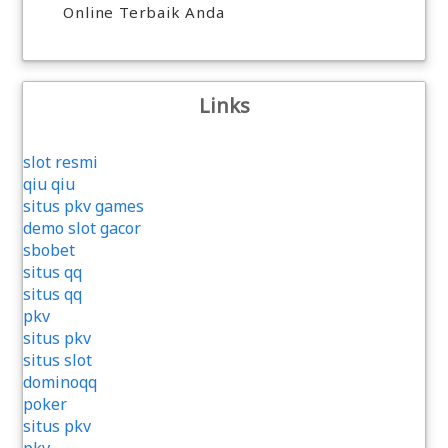
Online Terbaik Anda
Links
slot resmi
qiu qiu
situs pkv games
demo slot gacor
sbobet
situs qq
situs qq
pkv
situs pkv
situs slot
dominoqq
poker
situs pkv