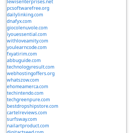
lewisenterprises.net
pcsoftwarefree.org
dailylinking.com
dnafyx.com
giocolenuvole.com
iyouessential.com
withloveamity.com
youlearncode.com
fxyatirim.com
abbuguide.com
technologyresult.com
webhostingoffers.org
whatszow.com
ehomeamerca.com
techintendo.com
techgreenpure.com
bestdropshipstore.com
cartelreviews.com
surfsway.com
nailartproduct.com
digitactseed.com