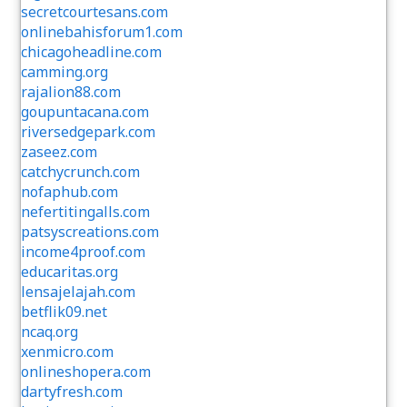
secretcourtesans.com
onlinebahisforum1.com
chicagoheadline.com
camming.org
rajalion88.com
goupuntacana.com
riversedgepark.com
zaseez.com
catchycrunch.com
nofaphub.com
nefertitingalls.com
patsyscreations.com
income4proof.com
educaritas.org
lensajelajah.com
betflik09.net
ncaq.org
xenmicro.com
onlineshopera.com
dartyfresh.com