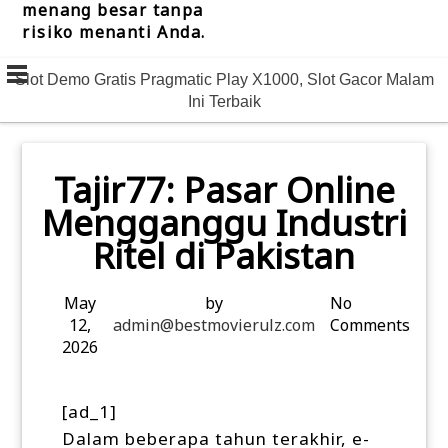
menang besar tanpa
risiko menanti Anda.
Slot Demo Gratis Pragmatic Play X1000, Slot Gacor Malam
Ini Terbaik
Tajir77: Pasar Online
Mengganggu Industri
Ritel di Pakistan
May
by
No
12,
admin@bestmovierulz.com
Comments
2026
[ad_1]
Dalam beberapa tahun terakhir, e-