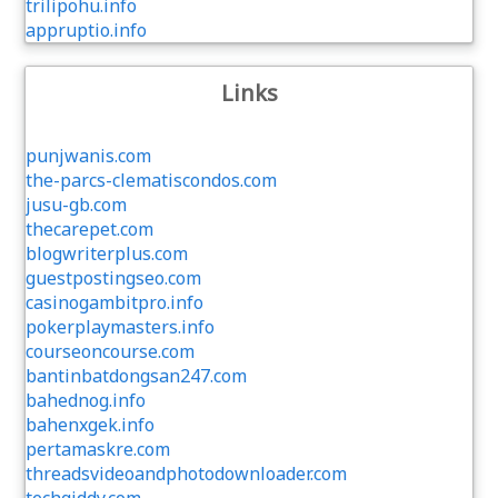
trilipohu.info
appruptio.info
Links
punjwanis.com
the-parcs-clematiscondos.com
jusu-gb.com
thecarepet.com
blogwriterplus.com
guestpostingseo.com
casinogambitpro.info
pokerplaymasters.info
courseoncourse.com
bantinbatdongsan247.com
bahednog.info
bahenxgek.info
pertamaskre.com
threadsvideoandphotodownloader.com