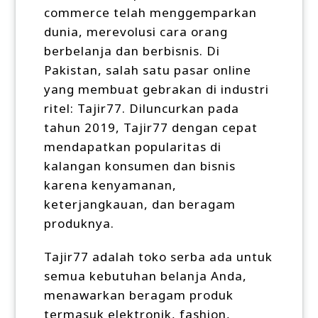
commerce telah menggemparkan
dunia, merevolusi cara orang
berbelanja dan berbisnis. Di
Pakistan, salah satu pasar online
yang membuat gebrakan di industri
ritel: Tajir77. Diluncurkan pada
tahun 2019, Tajir77 dengan cepat
mendapatkan popularitas di
kalangan konsumen dan bisnis
karena kenyamanan,
keterjangkauan, dan beragam
produknya.
Tajir77 adalah toko serba ada untuk
semua kebutuhan belanja Anda,
menawarkan beragam produk
termasuk elektronik, fashion,