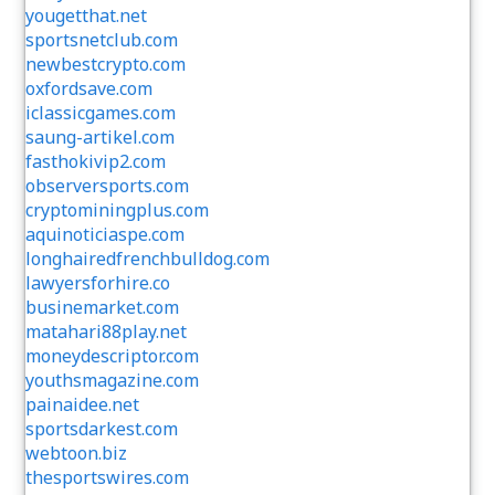
yougetthat.net
sportsnetclub.com
newbestcrypto.com
oxfordsave.com
iclassicgames.com
saung-artikel.com
fasthokivip2.com
observersports.com
cryptominingplus.com
aquinoticiaspe.com
longhairedfrenchbulldog.com
lawyersforhire.co
businemarket.com
matahari88play.net
moneydescriptor.com
youthsmagazine.com
painaidee.net
sportsdarkest.com
webtoon.biz
thesportswires.com