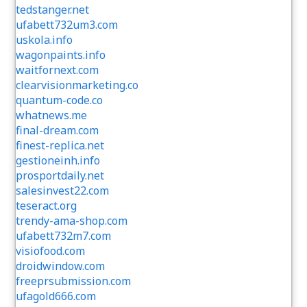
tedstanger.net
ufabett732um3.com
uskola.info
wagonpaints.info
waitfornext.com
clearvisionmarketing.co
quantum-code.co
whatnews.me
final-dream.com
finest-replica.net
gestioneinh.info
prosportdaily.net
salesinvest22.com
teseract.org
trendy-ama-shop.com
ufabett732m7.com
visiofood.com
droidwindow.com
freeprsubmission.com
ufagold666.com