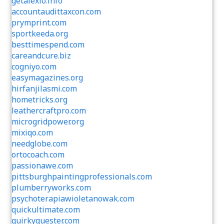
getalexio.info
accountaudittaxcon.com
prymprint.com
sportkeeda.org
besttimespend.com
careandcure.biz
cogniyo.com
easymagazines.org
hirfanjilasmi.com
hometricks.org
leathercraftpro.com
microgridpower.org
mixiqo.com
needglobe.com
ortocoach.com
passionawe.com
pittsburghpaintingprofessionals.com
plumberryworks.com
psychoterapiawioletanowak.com
quickultimate.com
quirkyquester.com