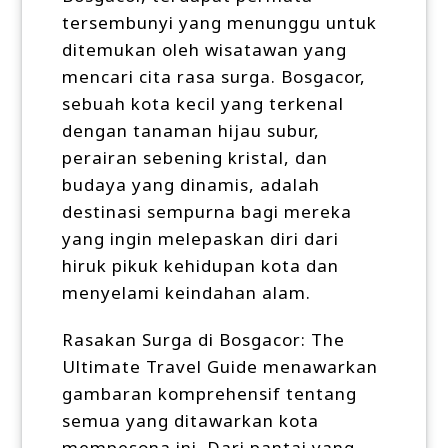
tersembunyi yang menunggu untuk
ditemukan oleh wisatawan yang
mencari cita rasa surga. Bosgacor,
sebuah kota kecil yang terkenal
dengan tanaman hijau subur,
perairan sebening kristal, dan
budaya yang dinamis, adalah
destinasi sempurna bagi mereka
yang ingin melepaskan diri dari
hiruk pikuk kehidupan kota dan
menyelami keindahan alam.
Rasakan Surga di Bosgacor: The
Ultimate Travel Guide menawarkan
gambaran komprehensif tentang
semua yang ditawarkan kota
mempesona ini. Dari pantai yang