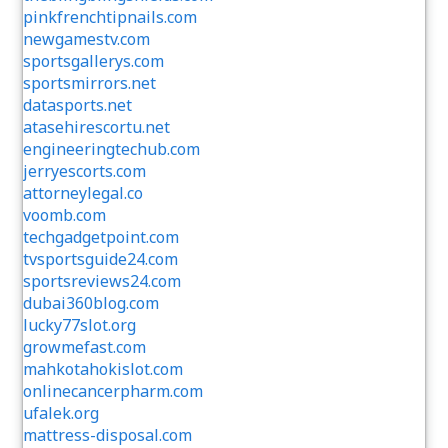
pinkfrenchtipnails.com
newgamestv.com
sportsgallerys.com
sportsmirrors.net
datasports.net
atasehirescortu.net
engineeringtechub.com
jerryescorts.com
attorneylegal.co
voomb.com
techgadgetpoint.com
tvsportsguide24.com
sportsreviews24.com
dubai360blog.com
lucky77slot.org
growmefast.com
mahkotahokislot.com
onlinecancerpharm.com
ufalek.org
mattress-disposal.com