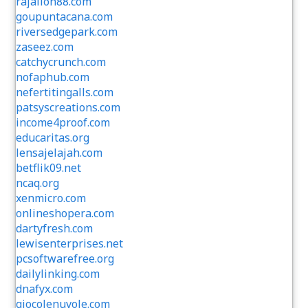
rajalion88.com
goupuntacana.com
riversedgepark.com
zaseez.com
catchycrunch.com
nofaphub.com
nefertitingalls.com
patsyscreations.com
income4proof.com
educaritas.org
lensajelajah.com
betflik09.net
ncaq.org
xenmicro.com
onlineshopera.com
dartyfresh.com
lewisenterprises.net
pcsoftwarefree.org
dailylinking.com
dnafyx.com
giocolenuvole.com