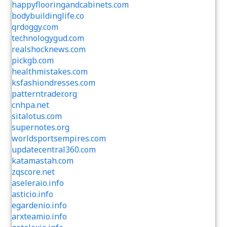
happyflooringandcabinets.com
bodybuildinglife.co
qrdoggy.com
technologygud.com
realshocknews.com
pickgb.com
healthmistakes.com
ksfashiondresses.com
patterntrader.org
cnhpa.net
sitalotus.com
supernotes.org
worldsportsempires.com
updatecentral360.com
katamastah.com
zqscore.net
aseleraio.info
asticio.info
egardenio.info
arxteamio.info