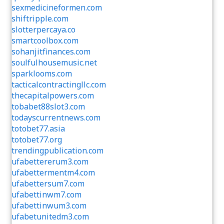
sexmedicineformen.com
shiftripple.com
slotterpercaya.co
smartcoolbox.com
sohanjitfinances.com
soulfulhousemusic.net
sparklooms.com
tacticalcontractingllc.com
thecapitalpowers.com
tobabet88slot3.com
todayscurrentnews.com
totobet77.asia
totobet77.org
trendingpublication.com
ufabettererum3.com
ufabettermentm4.com
ufabettersum7.com
ufabettinwm7.com
ufabettinwum3.com
ufabetunitedm3.com