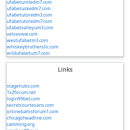
ufabetunitedm7.com
ufabetuskedm7.com
ufabetutoredm3.com
ufabetutoredm7.com
ufabetvalleyum3.com
veloxview.com
westufabetm3.com
whiskeybrothersllc.com
wildufabetum7.com
Links
stagehubs.com
1x2forum.net
login99bet.com
secretcourtesans.com
onlinebahisforum1.com
chicagoheadline.com
camming.org