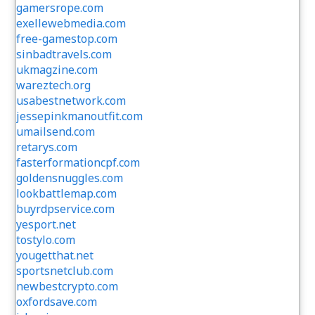
gamersrope.com
exellewebmedia.com
free-gamestop.com
sinbadtravels.com
ukmagzine.com
wareztech.org
usabestnetwork.com
jessepinkmanoutfit.com
umailsend.com
retarys.com
fasterformationcpf.com
goldensnuggles.com
lookbattlemap.com
buyrdpservice.com
yesport.net
tostylo.com
yougetthat.net
sportsnetclub.com
newbestcrypto.com
oxfordsave.com