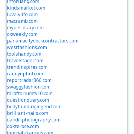
inforuang.com
kindsmarket.com
luvelylife.com
macramb.com
mypet-diary.com
oxweekly.com
panamacitydeckcontractors.com
westfashions.com
toolshandy.com
travelstager.com
trendinspires.com
rannyephul.com
reportradar360.com
swaggyfashion.com
taraftariumtv10.com
questionquery.com
bodybuildinglegend.com
brilliant-nails.com
dandr-photography.com
dokteroce.com
journal-francais.com