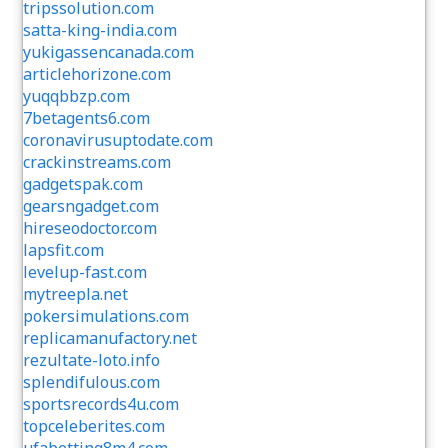
tripssolution.com
satta-king-india.com
yukigassencanada.com
articlehorizone.com
yuqqbbzp.com
7betagents6.com
coronavirusuptodate.com
crackinstreams.com
gadgetspak.com
gearsngadget.com
hireseodoctor.com
lapsfit.com
levelup-fast.com
mytreepla.net
pokersimulations.com
replicamanufactory.net
rezultate-loto.info
splendifulous.com
sportsrecords4u.com
topceleberites.com