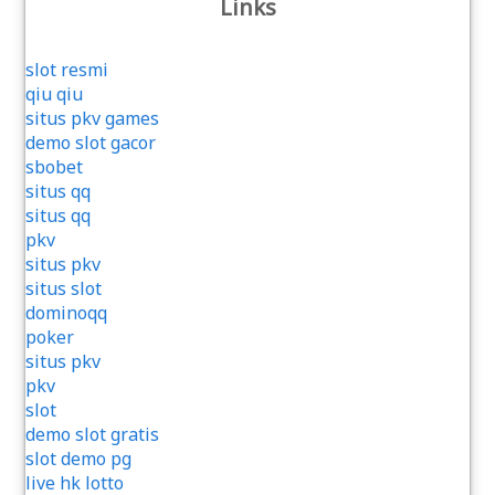
Links
slot resmi
qiu qiu
situs pkv games
demo slot gacor
sbobet
situs qq
situs qq
pkv
situs pkv
situs slot
dominoqq
poker
situs pkv
pkv
slot
demo slot gratis
slot demo pg
live hk lotto