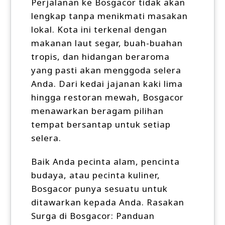
Perjalanan ke Bosgacor tidak akan
lengkap tanpa menikmati masakan
lokal. Kota ini terkenal dengan
makanan laut segar, buah-buahan
tropis, dan hidangan beraroma
yang pasti akan menggoda selera
Anda. Dari kedai jajanan kaki lima
hingga restoran mewah, Bosgacor
menawarkan beragam pilihan
tempat bersantap untuk setiap
selera.
Baik Anda pecinta alam, pencinta
budaya, atau pecinta kuliner,
Bosgacor punya sesuatu untuk
ditawarkan kepada Anda. Rasakan
Surga di Bosgacor: Panduan