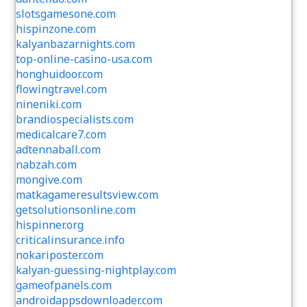
slotsgamesone.com
hispinzone.com
kalyanbazarnights.com
top-online-casino-usa.com
honghuidoor.com
flowingtravel.com
nineniki.com
brandiospecialists.com
medicalcare7.com
adtennaball.com
nabzah.com
mongive.com
matkagameresultsview.com
getsolutionsonline.com
hispinner.org
criticalinsurance.info
nokariposter.com
kalyan-guessing-nightplay.com
gameofpanels.com
androidappsdownloader.com