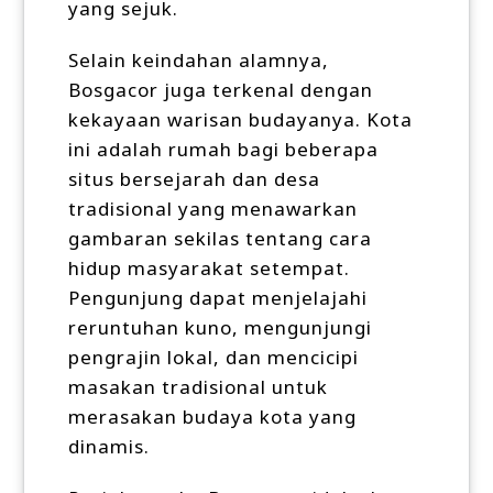
yang sejuk.
Selain keindahan alamnya,
Bosgacor juga terkenal dengan
kekayaan warisan budayanya. Kota
ini adalah rumah bagi beberapa
situs bersejarah dan desa
tradisional yang menawarkan
gambaran sekilas tentang cara
hidup masyarakat setempat.
Pengunjung dapat menjelajahi
reruntuhan kuno, mengunjungi
pengrajin lokal, dan mencicipi
masakan tradisional untuk
merasakan budaya kota yang
dinamis.