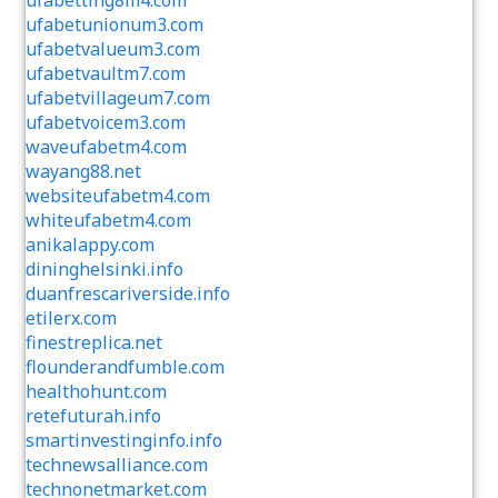
ufabetting8m4.com
ufabetunionum3.com
ufabetvalueum3.com
ufabetvaultm7.com
ufabetvillageum7.com
ufabetvoicem3.com
waveufabetm4.com
wayang88.net
websiteufabetm4.com
whiteufabetm4.com
anikalappy.com
dininghelsinki.info
duanfrescariverside.info
etilerx.com
finestreplica.net
flounderandfumble.com
healthohunt.com
retefuturah.info
smartinvestinginfo.info
technewsalliance.com
technonetmarket.com