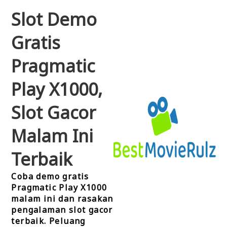
Skip
Slot Demo
to
content
Gratis
Pragmatic
Play X1000,
Slot Gacor
Malam Ini
Terbaik
Coba demo gratis
Pragmatic Play X1000
malam ini dan rasakan
pengalaman slot gacor
terbaik. Peluang