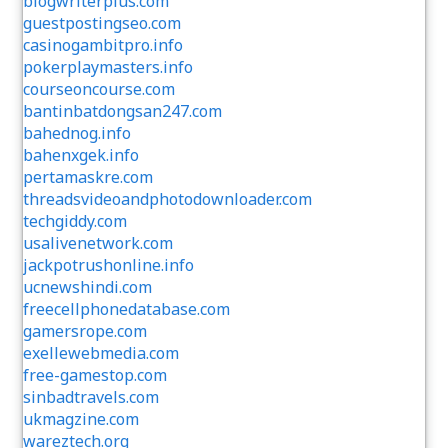
blogwriterplus.com
guestpostingseo.com
casinogambitpro.info
pokerplaymasters.info
courseoncourse.com
bantinbatdongsan247.com
bahednog.info
bahenxgek.info
pertamaskre.com
threadsvideoandphotodownloader.com
techgiddy.com
usalivenetwork.com
jackpotrushonline.info
ucnewshindi.com
freecellphonedatabase.com
gamersrope.com
exellewebmedia.com
free-gamestop.com
sinbadtravels.com
ukmagzine.com
wareztech.org