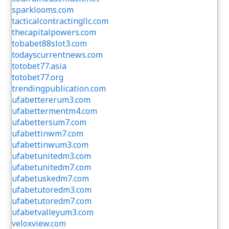
sparklooms.com
tacticalcontractingllc.com
thecapitalpowers.com
tobabet88slot3.com
todayscurrentnews.com
totobet77.asia
totobet77.org
trendingpublication.com
ufabettererum3.com
ufabettermentm4.com
ufabettersum7.com
ufabettinwm7.com
ufabettinwum3.com
ufabetunitedm3.com
ufabetunitedm7.com
ufabetuskedm7.com
ufabetutoredm3.com
ufabetutoredm7.com
ufabetvalleyum3.com
veloxview.com