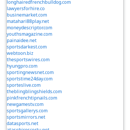
longhairedfrenchbulldog.com
lawyersforhire.co
businemarket.com
matahari88play.net
moneydescriptor.com
youthsmagazine.com
painaidee.net
sportsdarkest.com
webtoon.biz
thesportswires.com
hyungpro.com
sportingnewsnet.com
sportstime24day.com
sporteslive.com
theblingblingshields.com
pinkfrenchtipnails.com
newgamestv.com
sportsgallerys.com
sportsmirrors.net
datasports.net
atasehirescortu.net