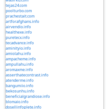
wasirku.com
tejas24.com
poolturbo.com
prachestait.com
artforafghans.info
airvendio.info
healthexe.info
puretecx.info
tecadvance.info
aminityio.info
amiolahu.info
ampacheme.info
ampullahu.info
aromaxme.info
asserthatecontrast.info
atenderme.info
bangumiio.info
bekosunhu.info
beneficialgrandiose.info
blomaio.info
dosellinfoplete.info