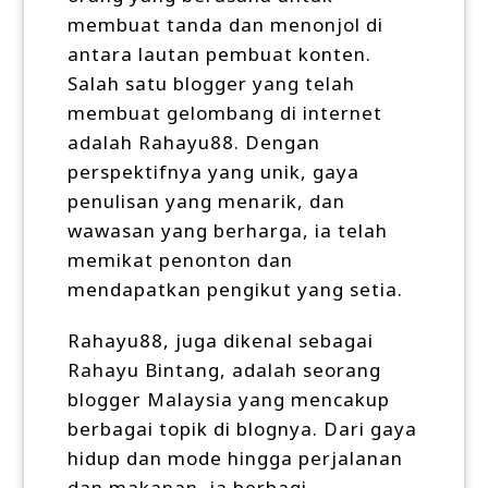
membuat tanda dan menonjol di
antara lautan pembuat konten.
Salah satu blogger yang telah
membuat gelombang di internet
adalah Rahayu88. Dengan
perspektifnya yang unik, gaya
penulisan yang menarik, dan
wawasan yang berharga, ia telah
memikat penonton dan
mendapatkan pengikut yang setia.
Rahayu88, juga dikenal sebagai
Rahayu Bintang, adalah seorang
blogger Malaysia yang mencakup
berbagai topik di blognya. Dari gaya
hidup dan mode hingga perjalanan
dan makanan, ia berbagi