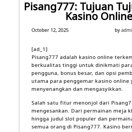
Pisang777: Tujuan Tu
Kasino Online
October 12, 2025
by
admi
[ad_1]
Pisang777 adalah kasino online ter
berkualitas tinggi untuk dinikmati 
pengguna, bonus besar, dan opsi pem
utama para penggemar kasino online
menyenangkan dan mengasyikkan.
Salah satu fitur menonjol dari Pisang
mengesankan. Dari permainan meja klas
hingga judul slot populer dan permain
semua orang di Pisang777. Kasino be