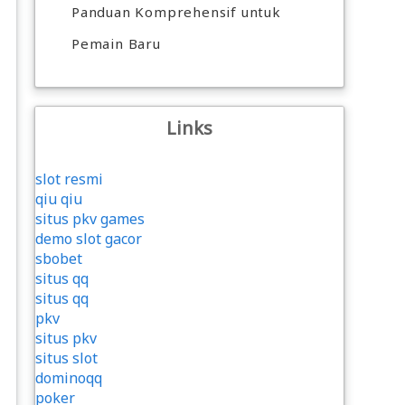
Panduan Komprehensif untuk
Pemain Baru
Links
slot resmi
qiu qiu
situs pkv games
demo slot gacor
sbobet
situs qq
situs qq
pkv
situs pkv
situs slot
dominoqq
poker