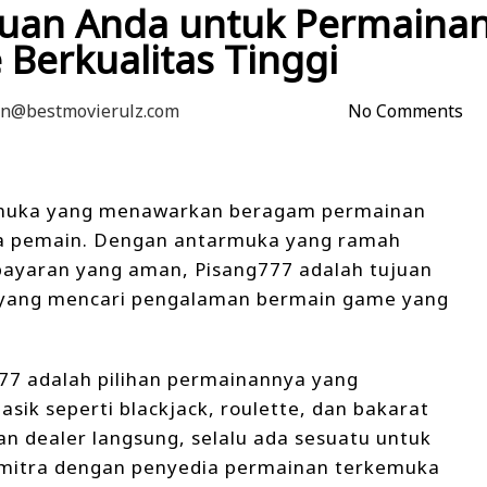
juan Anda untuk Permaina
 Berkualitas Tinggi
n@bestmovierulz.com
No Comments
kemuka yang menawarkan beragam permainan
para pemain. Dengan antarmuka yang ramah
bayaran yang aman, Pisang777 adalah tujuan
 yang mencari pengalaman bermain game yang
777 adalah pilihan permainannya yang
ik seperti blackjack, roulette, dan bakarat
an dealer langsung, selalu ada sesuatu untuk
rmitra dengan penyedia permainan terkemuka