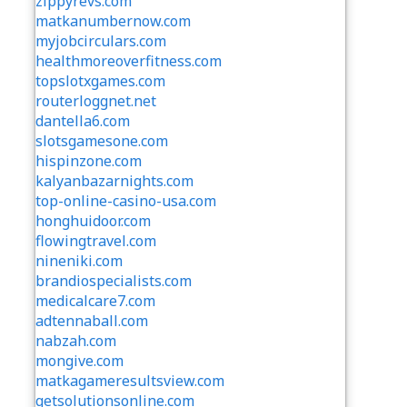
zippyrevs.com
matkanumbernow.com
myjobcirculars.com
healthmoreoverfitness.com
topslotxgames.com
routerloggnet.net
dantella6.com
slotsgamesone.com
hispinzone.com
kalyanbazarnights.com
top-online-casino-usa.com
honghuidoor.com
flowingtravel.com
nineniki.com
brandiospecialists.com
medicalcare7.com
adtennaball.com
nabzah.com
mongive.com
matkagameresultsview.com
getsolutionsonline.com