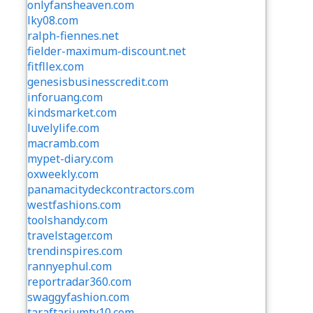
onlyfansheaven.com
lky08.com
ralph-fiennes.net
fielder-maximum-discount.net
fitfllex.com
genesisbusinesscredit.com
inforuang.com
kindsmarket.com
luvelylife.com
macramb.com
mypet-diary.com
oxweekly.com
panamacitydeckcontractors.com
westfashions.com
toolshandy.com
travelstager.com
trendinspires.com
rannyephul.com
reportradar360.com
swaggyfashion.com
taraftariumtv10.com