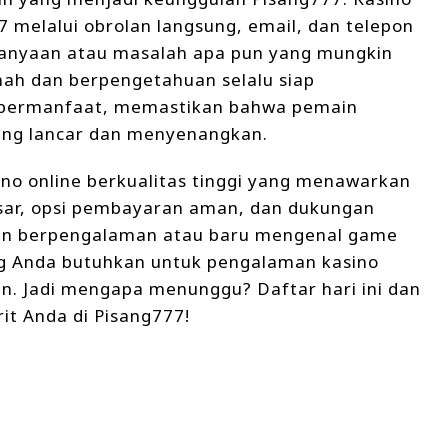
melalui obrolan langsung, email, dan telepon
anyaan atau masalah apa pun yang mungkin
mah dan berpengetahuan selalu siap
 bermanfaat, memastikan bahwa pemain
ng lancar dan menyenangkan.
no online berkualitas tinggi yang menawarkan
esar, opsi pembayaran aman, dan dukungan
ain berpengalaman atau baru mengenal game
ng Anda butuhkan untuk pengalaman kasino
. Jadi mengapa menunggu? Daftar hari ini dan
it Anda di Pisang777!