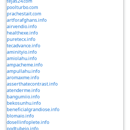
tejas24.com
poolturbo.com
prachestait.com
artforafghans.info
airvendio.info
healthexe.info
puretecx.info
tecadvance.info
aminityio.info
amiolahu.info
ampacheme.info
ampullahu.info
aromaxme.info
asserthatecontrast.info
atenderme.info
bangumiio.info
bekosunhu.info
beneficialgrandiose.info
blomaio.info
dosellinfoplete.info
podtubeio.info