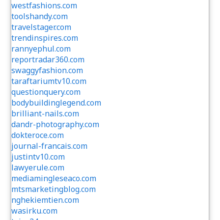
westfashions.com
toolshandy.com
travelstager.com
trendinspires.com
rannyephul.com
reportradar360.com
swaggyfashion.com
taraftariumtv10.com
questionquery.com
bodybuildinglegend.com
brilliant-nails.com
dandr-photography.com
dokteroce.com
journal-francais.com
justintv10.com
lawyerule.com
mediamingleseaco.com
mtsmarketingblog.com
nghekiemtien.com
wasirku.com