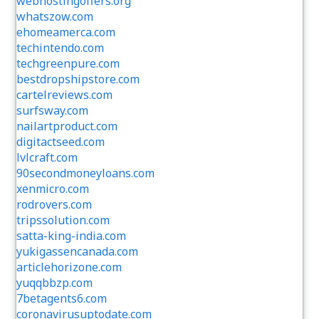
webhostingoffers.org
whatszow.com
ehomeamerca.com
techintendo.com
techgreenpure.com
bestdropshipstore.com
cartelreviews.com
surfsway.com
nailartproduct.com
digitactseed.com
lvlcraft.com
90secondmoneyloans.com
xenmicro.com
rodrovers.com
tripssolution.com
satta-king-india.com
yukigassencanada.com
articlehorizone.com
yuqqbbzp.com
7betagents6.com
coronavirusuptodate.com