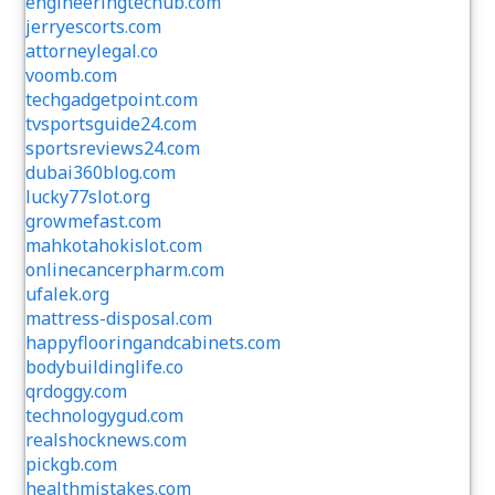
engineeringtechub.com
jerryescorts.com
attorneylegal.co
voomb.com
techgadgetpoint.com
tvsportsguide24.com
sportsreviews24.com
dubai360blog.com
lucky77slot.org
growmefast.com
mahkotahokislot.com
onlinecancerpharm.com
ufalek.org
mattress-disposal.com
happyflooringandcabinets.com
bodybuildinglife.co
qrdoggy.com
technologygud.com
realshocknews.com
pickgb.com
healthmistakes.com