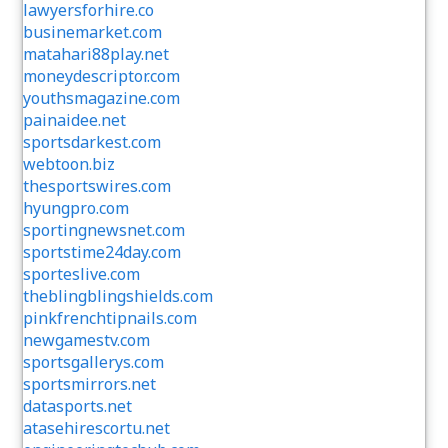
lawyersforhire.co
businemarket.com
matahari88play.net
moneydescriptor.com
youthsmagazine.com
painaidee.net
sportsdarkest.com
webtoon.biz
thesportswires.com
hyungpro.com
sportingnewsnet.com
sportstime24day.com
sporteslive.com
theblingblingshields.com
pinkfrenchtipnails.com
newgamestv.com
sportsgallerys.com
sportsmirrors.net
datasports.net
atasehirescortu.net