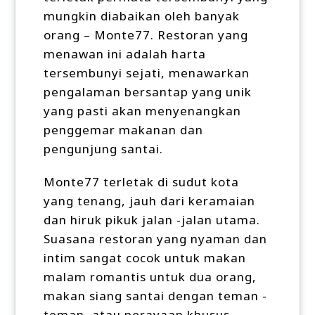
mungkin diabaikan oleh banyak
orang – Monte77. Restoran yang
menawan ini adalah harta
tersembunyi sejati, menawarkan
pengalaman bersantap yang unik
yang pasti akan menyenangkan
penggemar makanan dan
pengunjung santai.
Monte77 terletak di sudut kota
yang tenang, jauh dari keramaian
dan hiruk pikuk jalan -jalan utama.
Suasana restoran yang nyaman dan
intim sangat cocok untuk makan
malam romantis untuk dua orang,
makan siang santai dengan teman -
teman, atau perayaan khusus