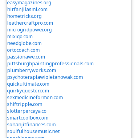
easymagazines.org
hirfanjilasmi.com
hometricks.org
leathercraftpro.com
microgridpower.org
mixiqo.com
needglobe.com
ortocoach.com
passionawe.com
pittsburghpaintingprofessionals.com
plumberryworks.com
psychoterapiawioletanowak.com
quickultimate.com
quirkyquester.com
sexmedicineformen.com
shiftripple.com
slotterpercaya.co
smartcoolbox.com
sohanjitfinances.com
soulfulhousemusic.net