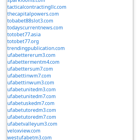
sparklooms.com
tacticalcontractingllc.com
thecapitalpowers.com
tobabet88slot3.com
todayscurrentnews.com
totobet77.asia
totobet77.org
trendingpublication.com
ufabettererum3.com
ufabettermentm4.com
ufabettersum7.com
ufabettinwm7.com
ufabettinwum3.com
ufabetunitedm3.com
ufabetunitedm7.com
ufabetuskedm7.com
ufabetutoredm3.com
ufabetutoredm7.com
ufabetvalleyum3.com
veloxview.com
westufabetm3.com