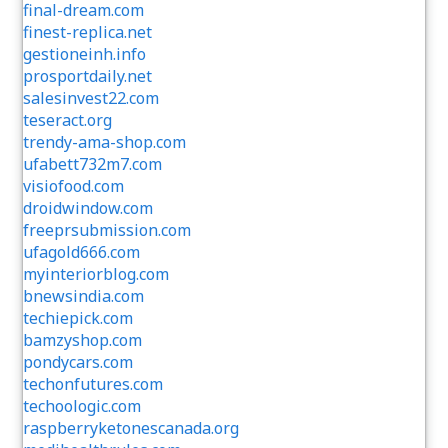
final-dream.com
finest-replica.net
gestioneinh.info
prosportdaily.net
salesinvest22.com
teseract.org
trendy-ama-shop.com
ufabett732m7.com
visiofood.com
droidwindow.com
freeprsubmission.com
ufagold666.com
myinteriorblog.com
bnewsindia.com
techiepick.com
bamzyshop.com
pondycars.com
techonfutures.com
techoologic.com
raspberryketonescanada.org