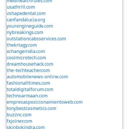
medihealthrules.com
usathrill.com
vshapedental.com
canfandalucia.org
yourengineguide.com
nybreakings.com
outstationcabsservices.com
thekrtagy.com
xchangeindia.com
coolmicrotech.com
dreamhousehack.com
the-techteacher.com
automobilenews-online.com
fashionalltimes.com
totaldigitalforum.com
technoarmaan.com
empresasposicionamientoweb.com
tonybestcosmetics.com
buzznc.com
fxjoiner.com
skinbykindra.com