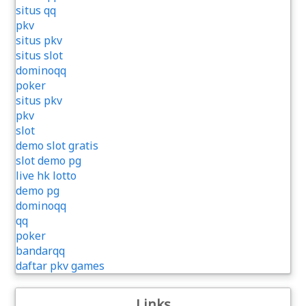
situs qq
pkv
situs pkv
situs slot
dominoqq
poker
situs pkv
pkv
slot
demo slot gratis
slot demo pg
live hk lotto
demo pg
dominoqq
qq
poker
bandarqq
daftar pkv games
Links