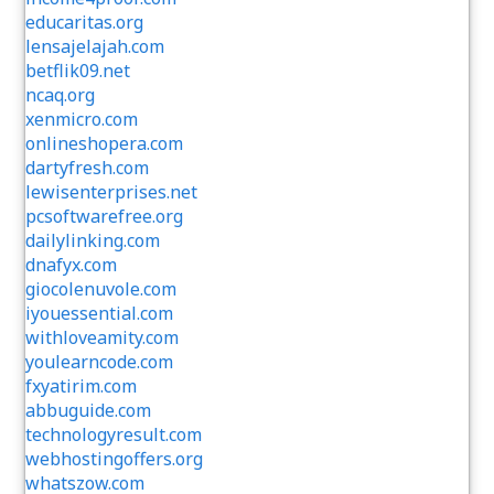
educaritas.org
lensajelajah.com
betflik09.net
ncaq.org
xenmicro.com
onlineshopera.com
dartyfresh.com
lewisenterprises.net
pcsoftwarefree.org
dailylinking.com
dnafyx.com
giocolenuvole.com
iyouessential.com
withloveamity.com
youlearncode.com
fxyatirim.com
abbuguide.com
technologyresult.com
webhostingoffers.org
whatszow.com