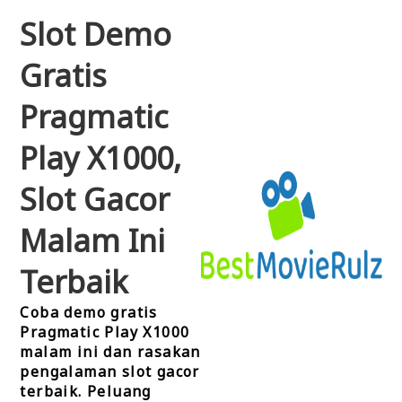
Skip
Slot Demo
to
content
Gratis
Pragmatic
Play X1000,
Slot Gacor
Malam Ini
Terbaik
Coba demo gratis
Pragmatic Play X1000
malam ini dan rasakan
pengalaman slot gacor
terbaik. Peluang