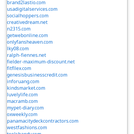
brand2lastio.com
usadigitalservices.com
socialhoppers.com
creativedream.net
n2315.com
getwebonline.com
onlyfansheaven.com
lky08.com
ralph-fiennes.net
fielder-maximum-discount.net
fitfllex.com
genesisbusinesscredit.com
inforuang.com
kindsmarket.com
luvelylife.com
macramb.com
mypet-diary.com
oxweekly.com
panamacitydeckcontractors.com
westfashions.com