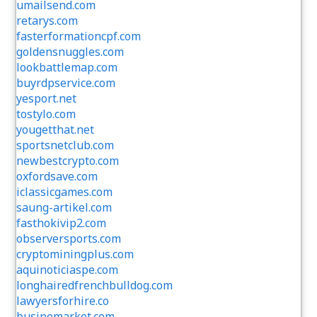
umailsend.com
retarys.com
fasterformationcpf.com
goldensnuggles.com
lookbattlemap.com
buyrdpservice.com
yesport.net
tostylo.com
yougetthat.net
sportsnetclub.com
newbestcrypto.com
oxfordsave.com
iclassicgames.com
saung-artikel.com
fasthokivip2.com
observersports.com
cryptominingplus.com
aquinoticiaspe.com
longhairedfrenchbulldog.com
lawyersforhire.co
businemarket.com