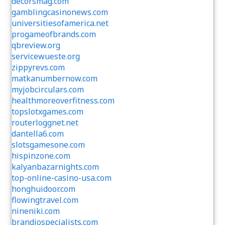
decorsmag.com
gamblingcasinonews.com
universitiesofamerica.net
progameofbrands.com
qbreview.org
servicewueste.org
zippyrevs.com
matkanumbernow.com
myjobcirculars.com
healthmoreoverfitness.com
topslotxgames.com
routerloggnet.net
dantella6.com
slotsgamesone.com
hispinzone.com
kalyanbazarnights.com
top-online-casino-usa.com
honghuidoor.com
flowingtravel.com
nineniki.com
brandiospecialists.com