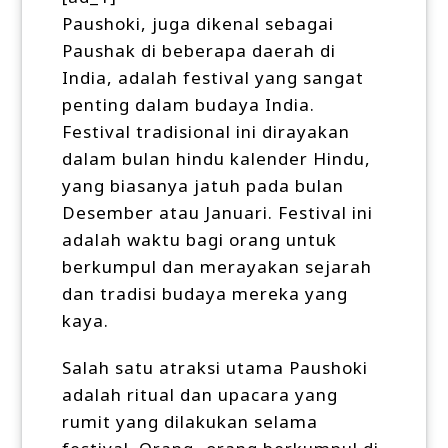
Paushoki, juga dikenal sebagai
Paushak di beberapa daerah di
India, adalah festival yang sangat
penting dalam budaya India.
Festival tradisional ini dirayakan
dalam bulan hindu kalender Hindu,
yang biasanya jatuh pada bulan
Desember atau Januari. Festival ini
adalah waktu bagi orang untuk
berkumpul dan merayakan sejarah
dan tradisi budaya mereka yang
kaya.
Salah satu atraksi utama Paushoki
adalah ritual dan upacara yang
rumit yang dilakukan selama