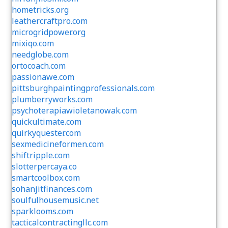
hometricks.org
leathercraftpro.com
microgridpower.org
mixiqo.com
needglobe.com
ortocoach.com
passionawe.com
pittsburghpaintingprofessionals.com
plumberryworks.com
psychoterapiawioletanowak.com
quickultimate.com
quirkyquester.com
sexmedicineformen.com
shiftripple.com
slotterpercaya.co
smartcoolbox.com
sohanjitfinances.com
soulfulhousemusic.net
sparklooms.com
tacticalcontractingllc.com