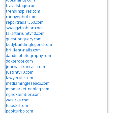
toolshandy.com
travelstager.com
trendinspires.com
rannyephul.com
reportradar360.com
swaggyfashion.com
taraftariumtv10.com
questionquery.com
bodybuildinglegend.com
brilliant-nails.com
dandr-photography.com
dokteroce.com
journal-francais.com
justintv10.com
lawyerule.com
mediamingleseaco.com
mtsmarketingblog.com
nghekiemtien.com
wasirku.com
tejas24.com
poolturbo.com