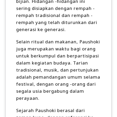
bijian. Hidangan -hidangan ini
sering disiapkan dengan rempah -
rempah tradisional dan rempah -
rempah yang telah diturunkan dari
generasi ke generasi.
Selain ritual dan makanan, Paushoki
juga merupakan waktu bagi orang
untuk berkumpul dan berpartisipasi
dalam kegiatan budaya. Tarian
tradisional, musik, dan pertunjukan
adalah pemandangan umum selama
festival, dengan orang -orang dari
segala usia bergabung dalam
perayaan.
Sejarah Paushoki berasal dari