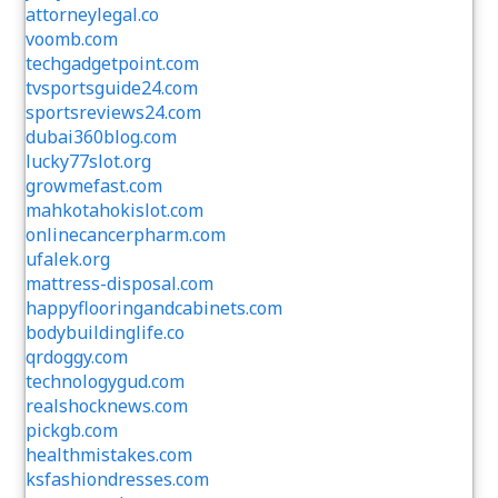
attorneylegal.co
voomb.com
techgadgetpoint.com
tvsportsguide24.com
sportsreviews24.com
dubai360blog.com
lucky77slot.org
growmefast.com
mahkotahokislot.com
onlinecancerpharm.com
ufalek.org
mattress-disposal.com
happyflooringandcabinets.com
bodybuildinglife.co
qrdoggy.com
technologygud.com
realshocknews.com
pickgb.com
healthmistakes.com
ksfashiondresses.com