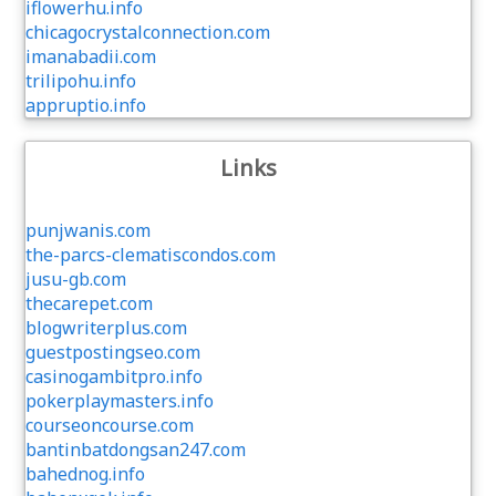
iflowerhu.info
chicagocrystalconnection.com
imanabadii.com
trilipohu.info
appruptio.info
Links
punjwanis.com
the-parcs-clematiscondos.com
jusu-gb.com
thecarepet.com
blogwriterplus.com
guestpostingseo.com
casinogambitpro.info
pokerplaymasters.info
courseoncourse.com
bantinbatdongsan247.com
bahednog.info