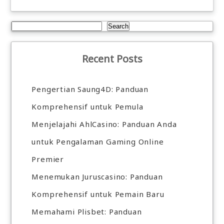
Search
Recent Posts
Pengertian Saung4D: Panduan
Komprehensif untuk Pemula
Menjelajahi AhlCasino: Panduan Anda
untuk Pengalaman Gaming Online
Premier
Menemukan Juruscasino: Panduan
Komprehensif untuk Pemain Baru
Memahami Plisbet: Panduan