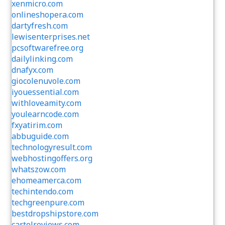
xenmicro.com
onlineshopera.com
dartyfresh.com
lewisenterprises.net
pcsoftwarefree.org
dailylinking.com
dnafyx.com
giocolenuvole.com
iyouessential.com
withloveamity.com
youlearncode.com
fxyatirim.com
abbuguide.com
technologyresult.com
webhostingoffers.org
whatszow.com
ehomeamerca.com
techintendo.com
techgreenpure.com
bestdropshipstore.com
cartelreviews.com