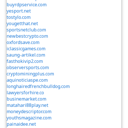
buyrdpservice.com
yesport.net
tostylo.com
yougetthat.net
sportsnetclub.com
newbestcrypto.com
oxfordsave.com
iclassicgames.com
saung-artikel.com
fasthokivip2.com
observersports.com
cryptominingplus.com
aquinoticiaspe.com
longhairedfrenchbulldog.com
lawyersforhire.co
businemarket.com
matahari88play.net
moneydescriptor.com
youthsmagazine.com
painaidee.net