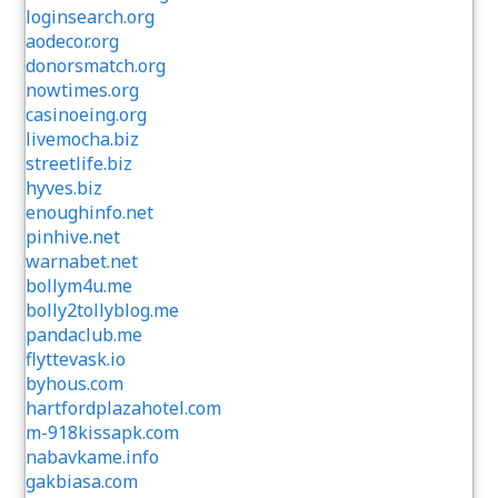
loginsearch.org
aodecor.org
donorsmatch.org
nowtimes.org
casinoeing.org
livemocha.biz
streetlife.biz
hyves.biz
enoughinfo.net
pinhive.net
warnabet.net
bollym4u.me
bolly2tollyblog.me
pandaclub.me
flyttevask.io
byhous.com
hartfordplazahotel.com
m-918kissapk.com
nabavkame.info
gakbiasa.com