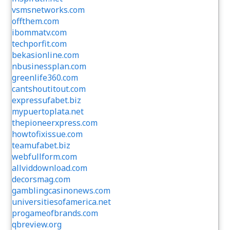
vsmsnetworks.com
offthem.com
ibommatv.com
techporfit.com
bekasionline.com
nbusinessplan.com
greenlife360.com
cantshoutitout.com
expressufabet.biz
mypuertoplata.net
thepioneerxpress.com
howtofixissue.com
teamufabet.biz
webfullform.com
allviddownload.com
decorsmag.com
gamblingcasinonews.com
universitiesofamerica.net
progameofbrands.com
qbreview.org