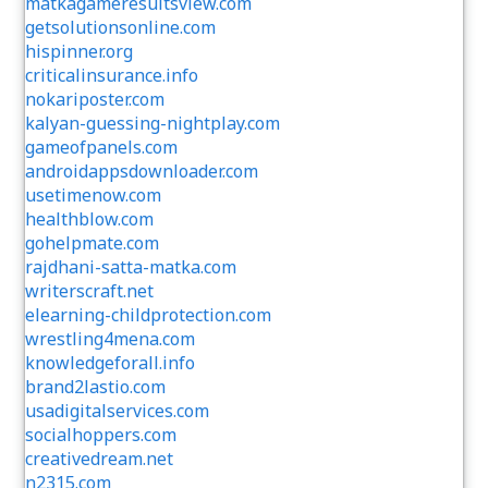
matkagameresultsview.com
getsolutionsonline.com
hispinner.org
criticalinsurance.info
nokariposter.com
kalyan-guessing-nightplay.com
gameofpanels.com
androidappsdownloader.com
usetimenow.com
healthblow.com
gohelpmate.com
rajdhani-satta-matka.com
writerscraft.net
elearning-childprotection.com
wrestling4mena.com
knowledgeforall.info
brand2lastio.com
usadigitalservices.com
socialhoppers.com
creativedream.net
n2315.com