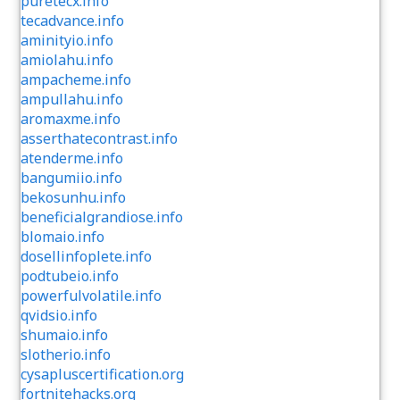
puretecx.info
tecadvance.info
aminityio.info
amiolahu.info
ampacheme.info
ampullahu.info
aromaxme.info
asserthatecontrast.info
atenderme.info
bangumiio.info
bekosunhu.info
beneficialgrandiose.info
blomaio.info
dosellinfoplete.info
podtubeio.info
powerfulvolatile.info
qvidsio.info
shumaio.info
slotherio.info
cysapluscertification.org
fortnitehacks.org