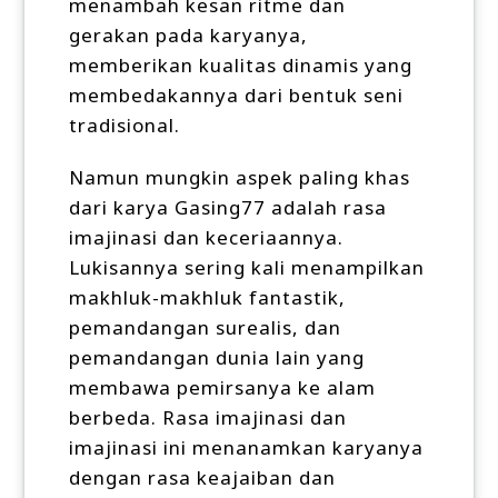
menambah kesan ritme dan
gerakan pada karyanya,
memberikan kualitas dinamis yang
membedakannya dari bentuk seni
tradisional.
Namun mungkin aspek paling khas
dari karya Gasing77 adalah rasa
imajinasi dan keceriaannya.
Lukisannya sering kali menampilkan
makhluk-makhluk fantastik,
pemandangan surealis, dan
pemandangan dunia lain yang
membawa pemirsanya ke alam
berbeda. Rasa imajinasi dan
imajinasi ini menanamkan karyanya
dengan rasa keajaiban dan