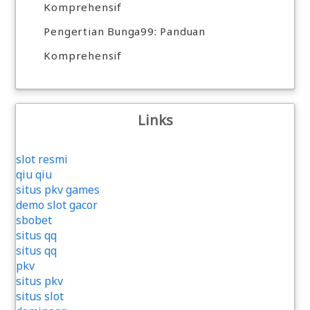
Komprehensif
Pengertian Bunga99: Panduan
Komprehensif
Links
slot resmi
qiu qiu
situs pkv games
demo slot gacor
sbobet
situs qq
situs qq
pkv
situs pkv
situs slot