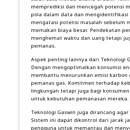
memprediksi dan mencegah potensi ma
pola dalam data dan mengidentifikasi
mengatasi potensi masalah sebelum 
memakan biaya besar. Pendekatan peme
menghemat waktu dan uang tetapi j
pemanas.
Aspek penting lainnya dari Teknologi
Dengan mengoptimalkan konsumsi ene
membantu menurunkan emisi karbon d
pemanas gas. Komitmen terhadap kebe
lingkungan tetapi juga bagi konsumen
untuk kebutuhan pemanasan mereka.
Teknologi Gaswin juga dirancang aga
Sistem ini dapat dikontrol dari jarak
pengguna untuk memantau dan menye