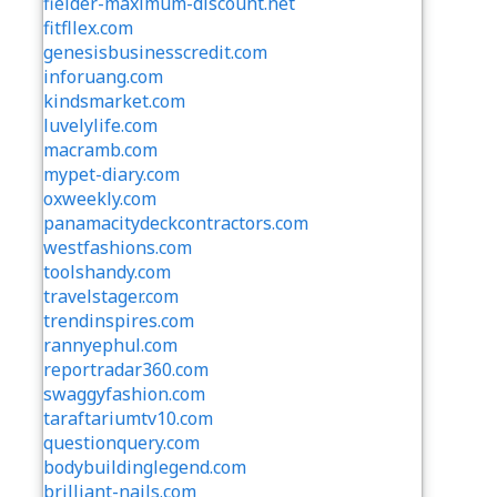
fielder-maximum-discount.net
fitfllex.com
genesisbusinesscredit.com
inforuang.com
kindsmarket.com
luvelylife.com
macramb.com
mypet-diary.com
oxweekly.com
panamacitydeckcontractors.com
westfashions.com
toolshandy.com
travelstager.com
trendinspires.com
rannyephul.com
reportradar360.com
swaggyfashion.com
taraftariumtv10.com
questionquery.com
bodybuildinglegend.com
brilliant-nails.com