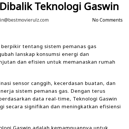
 Dibalik Teknologi Gaswin
in@bestmovierulz.com
No Comments
a berpikir tentang sistem pemanas gas
engubah lanskap konsumsi energi dan
anjutan dan efisien untuk memanaskan rumah
asi sensor canggih, kecerdasan buatan, dan
inerja sistem pemanas gas. Dengan terus
rdasarkan data real-time, Teknologi Gaswin
secara signifikan dan meningkatkan efisiensi
knologi Gaswin adalah kemampuannya untuk