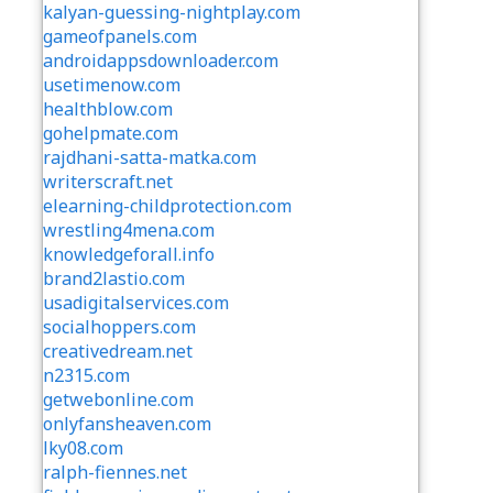
kalyan-guessing-nightplay.com
gameofpanels.com
androidappsdownloader.com
usetimenow.com
healthblow.com
gohelpmate.com
rajdhani-satta-matka.com
writerscraft.net
elearning-childprotection.com
wrestling4mena.com
knowledgeforall.info
brand2lastio.com
usadigitalservices.com
socialhoppers.com
creativedream.net
n2315.com
getwebonline.com
onlyfansheaven.com
lky08.com
ralph-fiennes.net