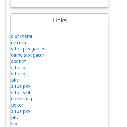
Links
slot resmi
qiu qiu
situs pkv games
demo slot gacor
sbobet
situs qq
situs qq
pkv
situs pkv
situs slot
dominoqq
poker
situs pkv
pkv
slot