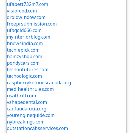
ufabett732m7.com
visiofood.com
droidwindow.com
freeprsubmission.com
ufagold666.com
myinteriorblog.com
bnewsindia.com
techiepick.com
bamzyshop.com
pondycars.com
techonfutures.com
techoologic.com
raspberryketonescanada.org
medihealthrules.com
usathrill.com
vshapedental.com
canfandalucia.org
yourengineguide.com
nybreakings.com
outstationcabsservices.com