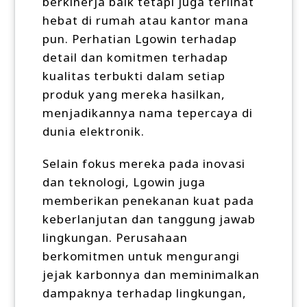
berkinerja baik tetapi juga terlihat
hebat di rumah atau kantor mana
pun. Perhatian Lgowin terhadap
detail dan komitmen terhadap
kualitas terbukti dalam setiap
produk yang mereka hasilkan,
menjadikannya nama tepercaya di
dunia elektronik.
Selain fokus mereka pada inovasi
dan teknologi, Lgowin juga
memberikan penekanan kuat pada
keberlanjutan dan tanggung jawab
lingkungan. Perusahaan
berkomitmen untuk mengurangi
jejak karbonnya dan meminimalkan
dampaknya terhadap lingkungan,