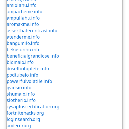
amiolahu.info
ampacheme.info
ampullahu.info
aromaxme.info
asserthatecontrast.info
atenderme.info
bangumiio.info
bekosunhu.info
beneficialgrandiose.info
blomaio.info
dosellinfoplete.info
podtubeio.info
powerfulvolatile.info
qvidsio.info
shumaio.info
slotherio.info
cysapluscertification.org
fortnitehacks.org
loginsearch.org
aodecor.org