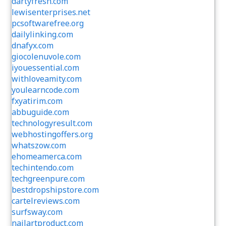
dartyfresh.com
lewisenterprises.net
pcsoftwarefree.org
dailylinking.com
dnafyx.com
giocolenuvole.com
iyouessential.com
withloveamity.com
youlearncode.com
fxyatirim.com
abbuguide.com
technologyresult.com
webhostingoffers.org
whatszow.com
ehomeamerca.com
techintendo.com
techgreenpure.com
bestdropshipstore.com
cartelreviews.com
surfsway.com
nailartproduct.com