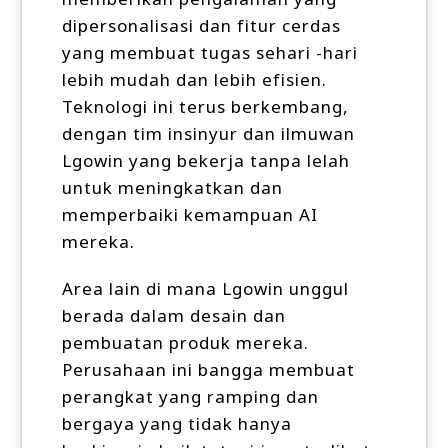
dipersonalisasi dan fitur cerdas
yang membuat tugas sehari -hari
lebih mudah dan lebih efisien.
Teknologi ini terus berkembang,
dengan tim insinyur dan ilmuwan
Lgowin yang bekerja tanpa lelah
untuk meningkatkan dan
memperbaiki kemampuan AI
mereka.
Area lain di mana Lgowin unggul
berada dalam desain dan
pembuatan produk mereka.
Perusahaan ini bangga membuat
perangkat yang ramping dan
bergaya yang tidak hanya