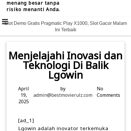
menang besar tanpa
risiko menanti Anda.
Slot Demo Gratis Pragmatic Play X1000, Slot Gacor Malam
Ini Terbaik
Menjelajahi Inovasi dan
Teknologi Di Balik
Lgowin
April
by
No
19,
admin@bestmovierulz.com
Comments
2025
[ad_1]
Lgowin adalah inovator terkemuka