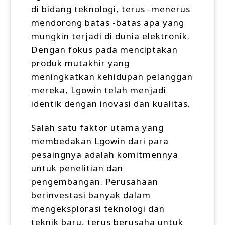
di bidang teknologi, terus -menerus
mendorong batas -batas apa yang
mungkin terjadi di dunia elektronik.
Dengan fokus pada menciptakan
produk mutakhir yang
meningkatkan kehidupan pelanggan
mereka, Lgowin telah menjadi
identik dengan inovasi dan kualitas.
Salah satu faktor utama yang
membedakan Lgowin dari para
pesaingnya adalah komitmennya
untuk penelitian dan
pengembangan. Perusahaan
berinvestasi banyak dalam
mengeksplorasi teknologi dan
teknik baru, terus berusaha untuk