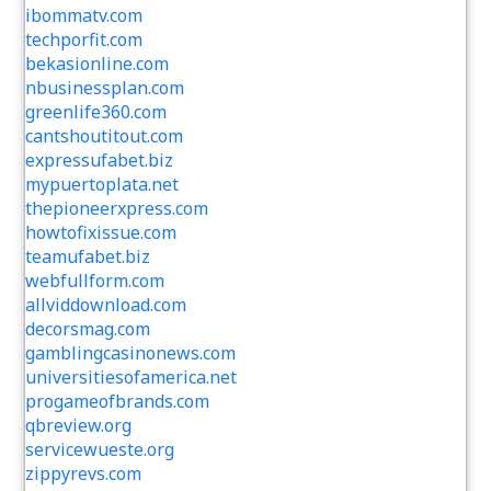
ibommatv.com
techporfit.com
bekasionline.com
nbusinessplan.com
greenlife360.com
cantshoutitout.com
expressufabet.biz
mypuertoplata.net
thepioneerxpress.com
howtofixissue.com
teamufabet.biz
webfullform.com
allviddownload.com
decorsmag.com
gamblingcasinonews.com
universitiesofamerica.net
progameofbrands.com
qbreview.org
servicewueste.org
zippyrevs.com