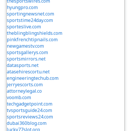
thesportswires.com
hyungpro.com
sportingnewsnet.com
sportstime24day.com
sporteslive.com
theblingblingshields.com
pinkfrenchtipnails.com
newgamestv.com
sportsgallerys.com
sportsmirrors.net
datasports.net
atasehirescortu.net
engineeringtechub.com
jerryescorts.com
attorneylegal.co
voomb.com
techgadgetpoint.com
tvsportsguide24.com
sportsreviews24.com
dubai360blog.com
lucky77slot.org