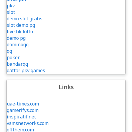
pkv
slot
demo slot gratis
slot demo pg
live hk lotto
demo pg
dominoqq
qq
poker
bandarqq
daftar pkv games
Links
uae-times.com
gamerifys.com
inspiratif.net
vsmsnetworks.com
offthem.com