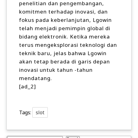
penelitian dan pengembangan,
komitmen terhadap inovasi, dan
fokus pada keberlanjutan, Lgowin
telah menjadi pemimpin global di
bidang elektronik. Ketika mereka
terus mengeksplorasi teknologi dan
teknik baru, jelas bahwa Lgowin
akan tetap berada di garis depan
inovasi untuk tahun -tahun
mendatang.
[ad_2]
Tags:
slot