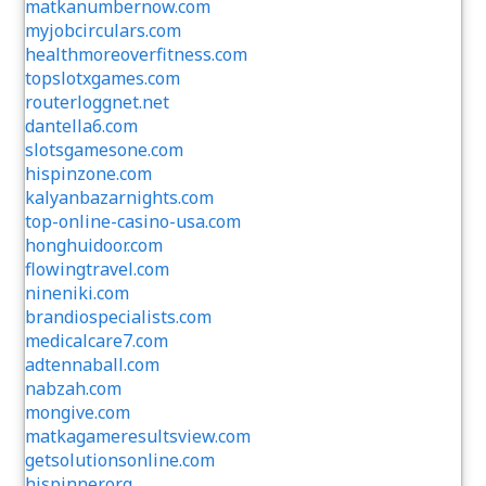
matkanumbernow.com
myjobcirculars.com
healthmoreoverfitness.com
topslotxgames.com
routerloggnet.net
dantella6.com
slotsgamesone.com
hispinzone.com
kalyanbazarnights.com
top-online-casino-usa.com
honghuidoor.com
flowingtravel.com
nineniki.com
brandiospecialists.com
medicalcare7.com
adtennaball.com
nabzah.com
mongive.com
matkagameresultsview.com
getsolutionsonline.com
hispinner.org