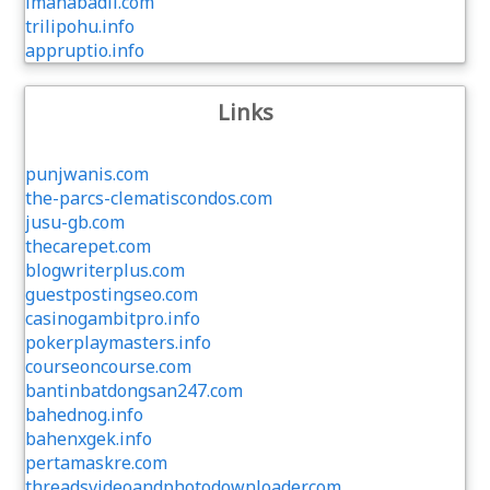
imanabadii.com
trilipohu.info
appruptio.info
Links
punjwanis.com
the-parcs-clematiscondos.com
jusu-gb.com
thecarepet.com
blogwriterplus.com
guestpostingseo.com
casinogambitpro.info
pokerplaymasters.info
courseoncourse.com
bantinbatdongsan247.com
bahednog.info
bahenxgek.info
pertamaskre.com
threadsvideoandphotodownloader.com