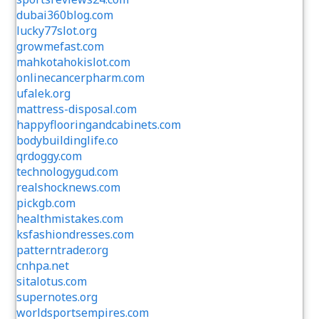
dubai360blog.com
lucky77slot.org
growmefast.com
mahkotahokislot.com
onlinecancerpharm.com
ufalek.org
mattress-disposal.com
happyflooringandcabinets.com
bodybuildinglife.co
qrdoggy.com
technologygud.com
realshocknews.com
pickgb.com
healthmistakes.com
ksfashiondresses.com
patterntrader.org
cnhpa.net
sitalotus.com
supernotes.org
worldsportsempires.com