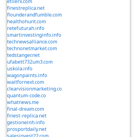
etilerx.com
finestreplica.net
flounderandfumble.com
healthohunt.com
retefuturah.info
smartinvestinginfo.info
technewsalliance.com
technonetmarket.com
tedstanger.net
ufabett732um3.com
uskola.info
wagonpaints.info
waitfornext.com
clearvisionmarketing.co
quantum-code.co
whatnews.me
final-dream.com
finest-replica.net
gestioneinh.info
prosportdaily.net
salesinvest22.com