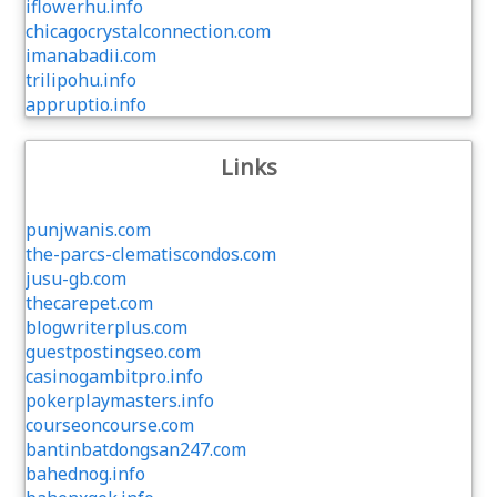
iflowerhu.info
chicagocrystalconnection.com
imanabadii.com
trilipohu.info
appruptio.info
Links
punjwanis.com
the-parcs-clematiscondos.com
jusu-gb.com
thecarepet.com
blogwriterplus.com
guestpostingseo.com
casinogambitpro.info
pokerplaymasters.info
courseoncourse.com
bantinbatdongsan247.com
bahednog.info