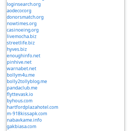
loginsearch.org
aodecor.org
donorsmatch.org
nowtimes.org
casinoeing.org
livemocha.biz
streetlife.biz
hyves.biz
enoughinfo.net
pinhive.net
warnabet.net
bollym4u.me
bolly2tollyblog.me
pandaclub.me
flyttevask.io
byhous.com
hartfordplazahotel.com
m-918kissapk.com
nabavkame.info
gakbiasa.com