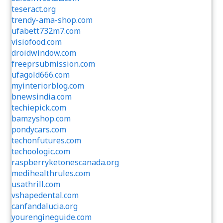
teseract.org
trendy-ama-shop.com
ufabett732m7.com
visiofood.com
droidwindow.com
freeprsubmission.com
ufagold666.com
myinteriorblog.com
bnewsindia.com
techiepick.com
bamzyshop.com
pondycars.com
techonfutures.com
techoologic.com
raspberryketonescanada.org
medihealthrules.com
usathrill.com
vshapedental.com
canfandalucia.org
yourengineguide.com