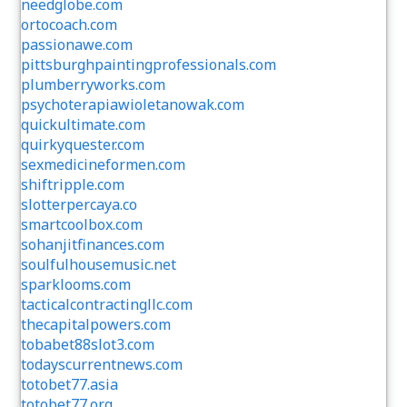
needglobe.com
ortocoach.com
passionawe.com
pittsburghpaintingprofessionals.com
plumberryworks.com
psychoterapiawioletanowak.com
quickultimate.com
quirkyquester.com
sexmedicineformen.com
shiftripple.com
slotterpercaya.co
smartcoolbox.com
sohanjitfinances.com
soulfulhousemusic.net
sparklooms.com
tacticalcontractingllc.com
thecapitalpowers.com
tobabet88slot3.com
todayscurrentnews.com
totobet77.asia
totobet77.org