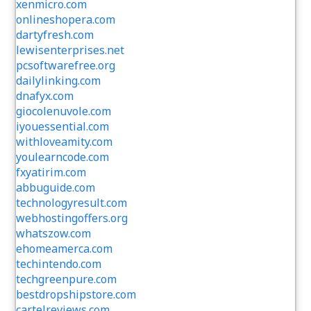
xenmicro.com
onlineshopera.com
dartyfresh.com
lewisenterprises.net
pcsoftwarefree.org
dailylinking.com
dnafyx.com
giocolenuvole.com
iyouessential.com
withloveamity.com
youlearncode.com
fxyatirim.com
abbuguide.com
technologyresult.com
webhostingoffers.org
whatszow.com
ehomeamerca.com
techintendo.com
techgreenpure.com
bestdropshipstore.com
cartelreviews.com