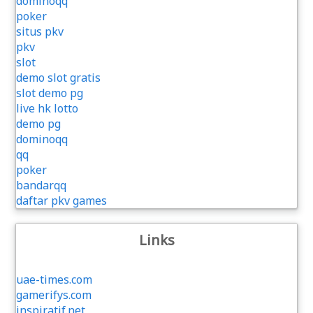
dominoqq
poker
situs pkv
pkv
slot
demo slot gratis
slot demo pg
live hk lotto
demo pg
dominoqq
qq
poker
bandarqq
daftar pkv games
Links
uae-times.com
gamerifys.com
inspiratif.net