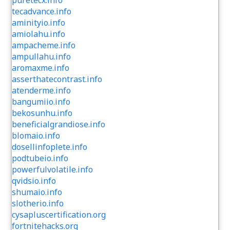
puretecx.info
tecadvance.info
aminityio.info
amiolahu.info
ampacheme.info
ampullahu.info
aromaxme.info
asserthatecontrast.info
atenderme.info
bangumiio.info
bekosunhu.info
beneficialgrandiose.info
blomaio.info
dosellinfoplete.info
podtubeio.info
powerfulvolatile.info
qvidsio.info
shumaio.info
slotherio.info
cysapluscertification.org
fortnitehacks.org