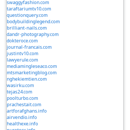
swaggyfashion.com
taraftariumtv10.com
questionquery.com
bodybuildinglegend.com
brilliant-nails.com
dandr-photography.com
dokteroce.com
journal-francais.com
justintv10.com
lawyerule.com
mediamingleseaco.com
mtsmarketingblog.com
nghekiemtien.com
wasirku.com
tejas24.com
poolturbo.com
prachestait.com
artforafghans.info
airvendio.info
healthexe.info