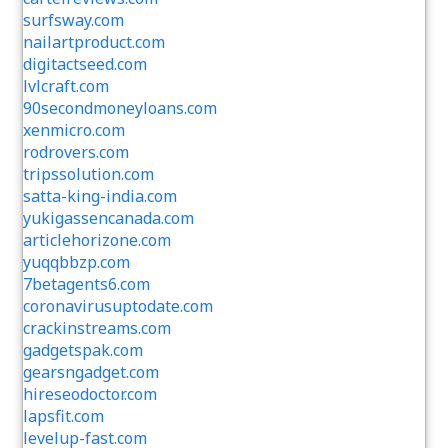
surfsway.com
nailartproduct.com
digitactseed.com
lvlcraft.com
90secondmoneyloans.com
xenmicro.com
rodrovers.com
tripssolution.com
satta-king-india.com
yukigassencanada.com
articlehorizone.com
yuqqbbzp.com
7betagents6.com
coronavirusuptodate.com
crackinstreams.com
gadgetspak.com
gearsngadget.com
hireseodoctor.com
lapsfit.com
levelup-fast.com