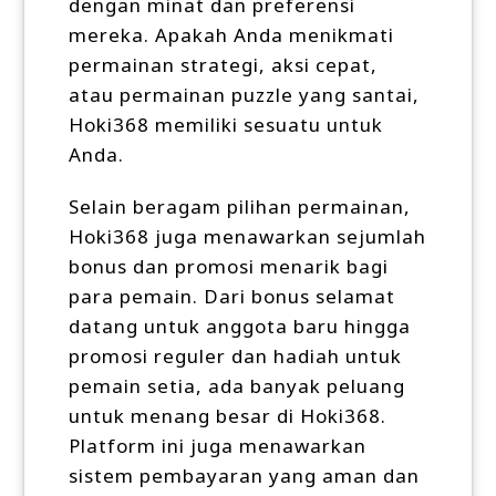
dengan minat dan preferensi
mereka. Apakah Anda menikmati
permainan strategi, aksi cepat,
atau permainan puzzle yang santai,
Hoki368 memiliki sesuatu untuk
Anda.
Selain beragam pilihan permainan,
Hoki368 juga menawarkan sejumlah
bonus dan promosi menarik bagi
para pemain. Dari bonus selamat
datang untuk anggota baru hingga
promosi reguler dan hadiah untuk
pemain setia, ada banyak peluang
untuk menang besar di Hoki368.
Platform ini juga menawarkan
sistem pembayaran yang aman dan