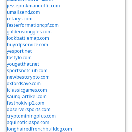
jessepinkmanoutfit.com
umailsend.com
retarys.com
fasterformationcpf.com
goldensnuggles.com
lookbattlemap.com
buyrdpservice.com
yesport.net
tostylo.com
yougetthat.net
sportsnetclub.com
newbestcrypto.com
oxfordsave.com
iclassicgames.com
saung-artikel.com
fasthokivip2.com
observersports.com
cryptominingplus.com
aquinoticiaspe.com
longhairedfrenchbulldog.com