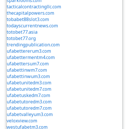
sparklooms.com
tacticalcontractingllc.com
thecapitalpowers.com
tobabet88slot3.com
todayscurrentnews.com
totobet77.asia
totobet77.org
trendingpublication.com
ufabettererum3.com
ufabettermentm4.com
ufabettersum7.com
ufabettinwm7.com
ufabettinwum3.com
ufabetunitedm3.com
ufabetunitedm7.com
ufabetuskedm7.com
ufabetutoredm3.com
ufabetutoredm7.com
ufabetvalleyum3.com
veloxview.com
westufabetm3.com