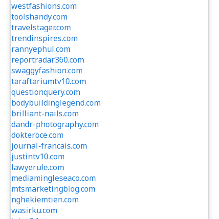
westfashions.com
toolshandy.com
travelstager.com
trendinspires.com
rannyephul.com
reportradar360.com
swaggyfashion.com
taraftariumtv10.com
questionquery.com
bodybuildinglegend.com
brilliant-nails.com
dandr-photography.com
dokteroce.com
journal-francais.com
justintv10.com
lawyerule.com
mediamingleseaco.com
mtsmarketingblog.com
nghekiemtien.com
wasirku.com