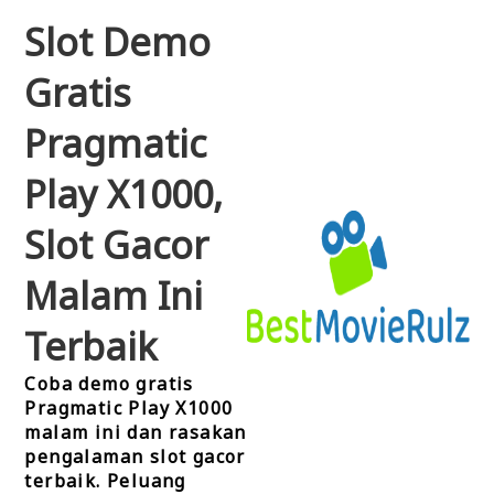
Skip
Slot Demo
to
content
Gratis
Pragmatic
Play X1000,
Slot Gacor
Malam Ini
Terbaik
Coba demo gratis
Pragmatic Play X1000
malam ini dan rasakan
pengalaman slot gacor
terbaik. Peluang