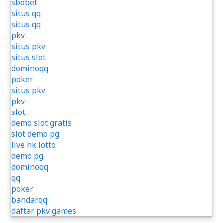
sbobet
situs qq
situs qq
pkv
situs pkv
situs slot
dominoqq
poker
situs pkv
pkv
slot
demo slot gratis
slot demo pg
live hk lotto
demo pg
dominoqq
qq
poker
bandarqq
daftar pkv games