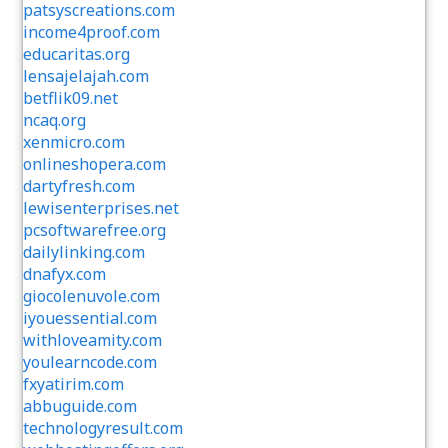
patsyscreations.com
income4proof.com
educaritas.org
lensajelajah.com
betflik09.net
ncaq.org
xenmicro.com
onlineshopera.com
dartyfresh.com
lewisenterprises.net
pcsoftwarefree.org
dailylinking.com
dnafyx.com
giocolenuvole.com
iyouessential.com
withloveamity.com
youlearncode.com
fxyatirim.com
abbuguide.com
technologyresult.com