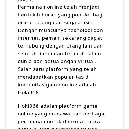
Permainan online telah menjadi
bentuk hiburan yang populer bagi
orang -orang dari segala usia.
Dengan munculnya teknologi dan
internet, pemain sekarang dapat
terhubung dengan orang lain dari
seluruh dunia dan terlibat dalam
dunia dan petualangan virtual.
Salah satu platform yang telah
mendapatkan popularitas di
komunitas game online adalah
Hoki368.
Hoki368 adalah platform game
online yang menawarkan berbagai
permainan untuk dinikmati para