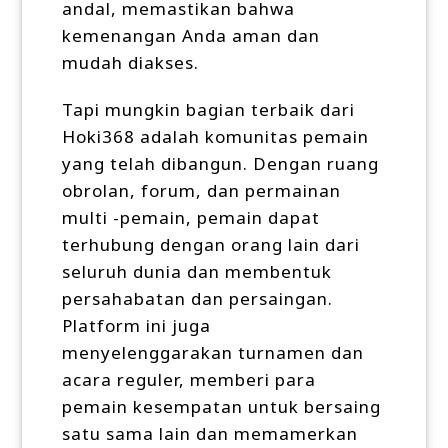
andal, memastikan bahwa
kemenangan Anda aman dan
mudah diakses.
Tapi mungkin bagian terbaik dari
Hoki368 adalah komunitas pemain
yang telah dibangun. Dengan ruang
obrolan, forum, dan permainan
multi -pemain, pemain dapat
terhubung dengan orang lain dari
seluruh dunia dan membentuk
persahabatan dan persaingan.
Platform ini juga
menyelenggarakan turnamen dan
acara reguler, memberi para
pemain kesempatan untuk bersaing
satu sama lain dan memamerkan