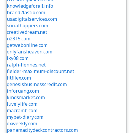
knowledgeforall.info
brand2lastio.com
usadigitalservices.com
socialhoppers.com
creativedream.net
n2315.com
getwebonline.com
onlyfansheaven.com
lky08.com
ralph-fiennes.net
fielder-maximum-discount.net
fitfllex.com
genesisbusinesscredit.com
inforuang.com
kindsmarket.com
luvelylife.com
macramb.com
mypet-diary.com
oxweekly.com
panamacitydeckcontractors.com