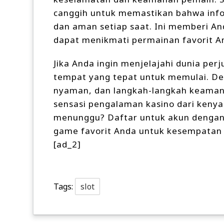
canggih untuk memastikan bahwa info
dan aman setiap saat. Ini memberi A
dapat menikmati permainan favorit A
Jika Anda ingin menjelajahi dunia per
tempat yang tepat untuk memulai. D
nyaman, dan langkah-langkah keama
sensasi pengalaman kasino dari keny
menunggu? Daftar untuk akun dengan 
game favorit Anda untuk kesempatan
[ad_2]
Tags:
slot