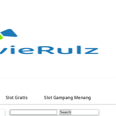
Slot Gratis
Slot Gampang Menang
Search