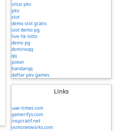
situs pkv
pkv
slot
demo slot gratis
slot demo pg
live hk lotto
demo pg
dominoqq
qq
poker
bandarqq
daftar pkv games
Links
uae-times.com
gamerifys.com
inspiratif.net
vsmsnetworks.com