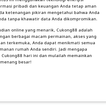
rmasi pribadi dan keuangan Anda tetap aman
nda ketenangan pikiran mengetahui bahwa Anda
nda tanpa khawatir data Anda dikompromikan.
judian online yang menarik, Cukong88 adalah
engan berbagai macam permainan, akses yang
nan terkemuka, Anda dapat menikmati semua
amanan rumah Anda sendiri. Jadi mengapa
Cukong88 hari ini dan mulailah memainkan
 menang besar!