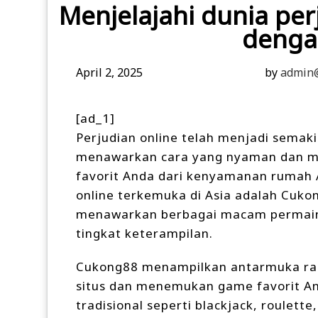
Menjelajahi dunia per
denga
April 2, 2025
by
admin@
[ad_1]
Perjudian online telah menjadi semak
menawarkan cara yang nyaman dan me
favorit Anda dari kenyamanan rumah A
online terkemuka di Asia adalah Cuko
menawarkan berbagai macam permaina
tingkat keterampilan.
Cukong88 menampilkan antarmuka r
situs dan menemukan game favorit A
tradisional seperti blackjack, roulette