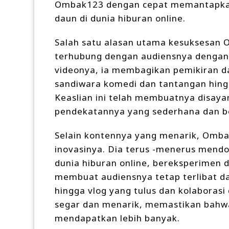
Ombak123 dengan cepat memantapkan 
daun di dunia hiburan online.
Salah satu alasan utama kesuksesa
terhubung dengan audiensnya dengan 
videonya, ia membagikan pemikiran d
sandiwara komedi dan tantangan hingg
Keaslian ini telah membuatnya disay
pendekatannya yang sederhana dan ber
Selain kontennya yang menarik, Ombak
inovasinya. Dia terus -menerus mendo
dunia hiburan online, bereksperimen 
membuat audiensnya tetap terlibat dan
hingga vlog yang tulus dan kolaborasi
segar dan menarik, memastikan bahw
mendapatkan lebih banyak.