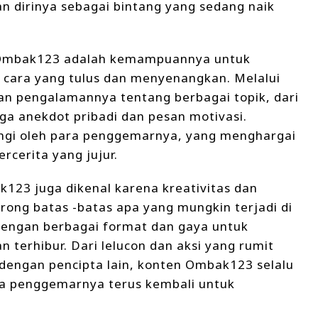
dirinya sebagai bintang yang sedang naik
n Ombak123 adalah kemampuannya untuk
cara yang tulus dan menyenangkan. Melalui
an pengalamannya tentang berbagai topik, dari
a anekdot pribadi dan pesan motivasi.
angi oleh para penggemarnya, yang menghargai
cerita yang jujur.
123 juga dikenal karena kreativitas dan
rong batas -batas apa yang mungkin terjadi di
dengan berbagai format dan gaya untuk
 terhibur. Dari lelucon dan aksi yang rumit
 dengan pencipta lain, konten Ombak123 selalu
a penggemarnya terus kembali untuk