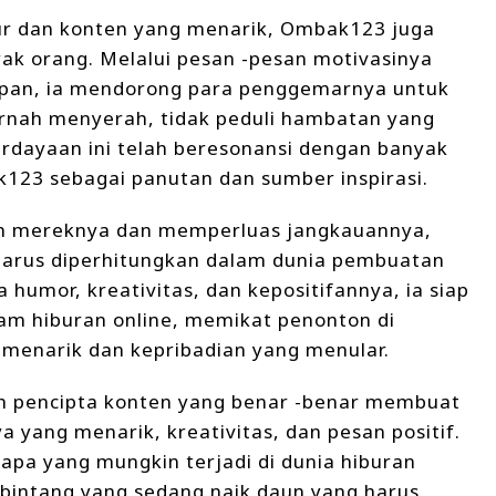
bur dan konten yang menarik, Ombak123 juga
ak orang. Melalui pesan -pesan motivasinya
upan, ia mendorong para penggemarnya untuk
rnah menyerah, tidak peduli hambatan yang
dayaan ini telah beresonansi dengan banyak
23 sebagai panutan dan sumber inspirasi.
 mereknya dan memperluas jangkauannya,
 harus diperhitungkan dalam dunia pembuatan
humor, kreativitas, dan kepositifannya, ia siap
am hiburan online, memikat penonton di
 menarik dan kepribadian yang menular.
h pencipta konten yang benar -benar membuat
a yang menarik, kreativitas, dan pesan positif.
apa yang mungkin terjadi di dunia hiburan
 bintang yang sedang naik daun yang harus