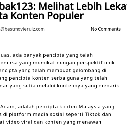
ak123: Melihat Lebih Leka
ta Konten Populer
@bestmovierulz.com
No Comments
uas, ada banyak pencipta yang telah
emirsa yang memikat dengan perspektif unik
 pencipta yang telah membuat gelombang di
ang pencipta konten serba guna yang telah
ar yang setia melalui kontennya yang menarik
Adam, adalah pencipta konten Malaysia yang
di platform media sosial seperti Tiktok dan
t video viral dan konten yang menawan,