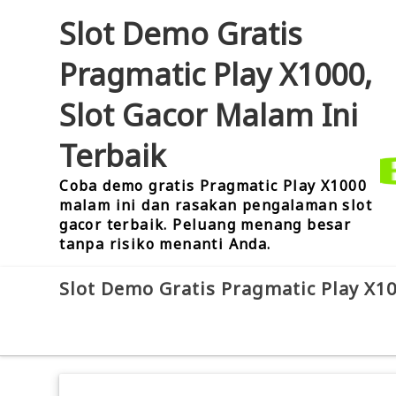
Skip
Slot Demo Gratis
to
content
Pragmatic Play X1000,
Slot Gacor Malam Ini
Terbaik
Coba demo gratis Pragmatic Play X1000
malam ini dan rasakan pengalaman slot
gacor terbaik. Peluang menang besar
tanpa risiko menanti Anda.
Slot Demo Gratis Pragmatic Play X10