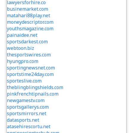
lawyersforhire.co
businemarket.com
matahari88play.net
moneydescriptor.com
youthsmagazine.com
painaidee.net
sportsdarkest.com
webtoon.biz
thesportswires.com
hyungpro.com
sportingnewsnet.com
sportstime24day.com
sporteslive.com
theblingblingshields.com
pinkfrenchtipnails.com
newgamestv.com
sportsgallerys.com
sportsmirrors.net
datasports.net
atasehirescortu.net