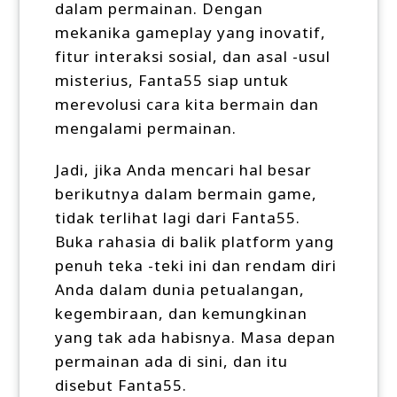
dalam permainan. Dengan
mekanika gameplay yang inovatif,
fitur interaksi sosial, dan asal -usul
misterius, Fanta55 siap untuk
merevolusi cara kita bermain dan
mengalami permainan.
Jadi, jika Anda mencari hal besar
berikutnya dalam bermain game,
tidak terlihat lagi dari Fanta55.
Buka rahasia di balik platform yang
penuh teka -teki ini dan rendam diri
Anda dalam dunia petualangan,
kegembiraan, dan kemungkinan
yang tak ada habisnya. Masa depan
permainan ada di sini, dan itu
disebut Fanta55.