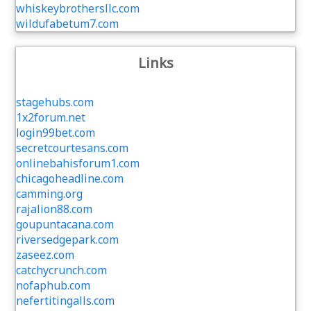
whiskeybrothersllc.com
wildufabetum7.com
Links
stagehubs.com
1x2forum.net
login99bet.com
secretcourtesans.com
onlinebahisforum1.com
chicagoheadline.com
camming.org
rajalion88.com
goupuntacana.com
riversedgepark.com
zaseez.com
catchycrunch.com
nofaphub.com
nefertitingalls.com