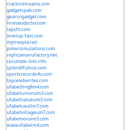
crackinstreams.com
gadgetspak.com
gearsngadget.com
hireseodoctor.com
lapsfit.com
levelup-fast.com
mytreepla.net
pokersimulations.com
replicamanufactory.net
rezultate-loto.info
splendifulous.com
sportsrecords4u.com
topceleberites.com
ufabetting8m4.com
ufabetunionum3.com
ufabetvalueum3.com
ufabetvaultm7.com
ufabetvillageum7.com
ufabetvoicem3.com
waveufabetm4.com