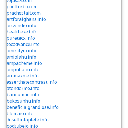
tejas24.com
poolturbo.com
prachestait.com
artforafghans.info
airvendio.info
healthexe.info
puretecx.info
tecadvance.info
aminityio.info
amiolahu.info
ampacheme.info
ampullahu.info
aromaxme.info
asserthatecontrast.info
atenderme.info
bangumiio.info
bekosunhu.info
beneficialgrandiose.info
blomaio.info
dosellinfoplete.info
podtubeio.info