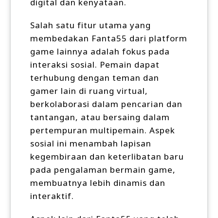
digital dan kenyataan.
Salah satu fitur utama yang
membedakan Fanta55 dari platform
game lainnya adalah fokus pada
interaksi sosial. Pemain dapat
terhubung dengan teman dan
gamer lain di ruang virtual,
berkolaborasi dalam pencarian dan
tantangan, atau bersaing dalam
pertempuran multipemain. Aspek
sosial ini menambah lapisan
kegembiraan dan keterlibatan baru
pada pengalaman bermain game,
membuatnya lebih dinamis dan
interaktif.