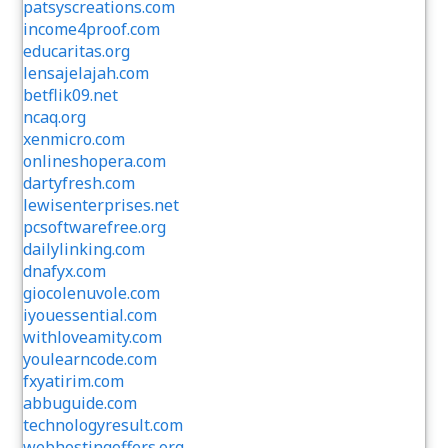
patsyscreations.com
income4proof.com
educaritas.org
lensajelajah.com
betflik09.net
ncaq.org
xenmicro.com
onlineshopera.com
dartyfresh.com
lewisenterprises.net
pcsoftwarefree.org
dailylinking.com
dnafyx.com
giocolenuvole.com
iyouessential.com
withloveamity.com
youlearncode.com
fxyatirim.com
abbuguide.com
technologyresult.com
webhostingoffers.org