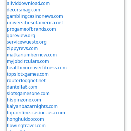
allviddownload.com
decorsmag.com
gamblingcasinonews.com
universitiesofamerica.net
progameofbrands.com
qbreview.org
servicewueste.org
zippyrevs.com
matkanumbernow.com
myjobcirculars.com
healthmoreoverfitness.com
topslotxgames.com
routerloggnet.net
dantella6.com
slotsgamesone.com
hispinzone.com
kalyanbazarnights.com
top-online-casino-usa.com
honghuidoor.com
flowingtravel.com