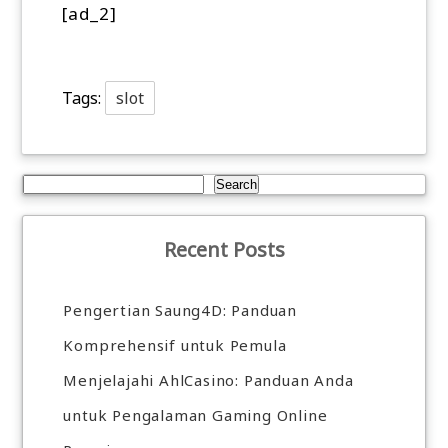
[ad_2]
Tags:
slot
Search
Recent Posts
Pengertian Saung4D: Panduan
Komprehensif untuk Pemula
Menjelajahi AhlCasino: Panduan Anda
untuk Pengalaman Gaming Online