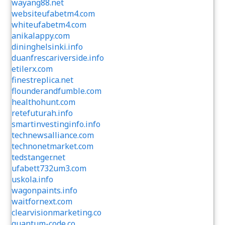
wayang88.net
websiteufabetm4.com
whiteufabetm4.com
anikalappy.com
dininghelsinki.info
duanfrescariverside.info
etilerx.com
finestreplica.net
flounderandfumble.com
healthohunt.com
retefuturah.info
smartinvestinginfo.info
technewsalliance.com
technonetmarket.com
tedstanger.net
ufabett732um3.com
uskola.info
wagonpaints.info
waitfornext.com
clearvisionmarketing.co
quantum-code.co