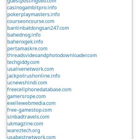
guestpostingseo.com
casinogambitpro.info
pokerplaymasters.info
courseoncourse.com
bantinbatdongsan247.com
bahednog.info
bahenxgek.info
pertamaskre.com
threadsvideoandphotodownloader.com
techgiddy.com
usalivenetwork.com
jackpotrushonline.info
ucnewshindi.com
freecellphonedatabase.com
gamersrope.com
exellewebmedia.com
free-gamestop.com
sinbadtravels.com
ukmagzine.com
wareztech.org
usabestnetwork.com