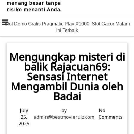
menang besar tanpa
risiko menanti Anda.
Slot Demo Gratis Pragmatic Play X1000, Slot Gacor Malam
Ini Terbaik
Mengungkap misteri di
balik Rajacuan69:
Sensasi Internet
Mengambil Dunia oleh
Badai
July
by
No
25,
admin@bestmovierulz.com
Comments
2025