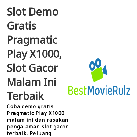
Skip
Slot Demo
to
content
Gratis
Pragmatic
Play X1000,
Slot Gacor
Malam Ini
Terbaik
Coba demo gratis
Pragmatic Play X1000
malam ini dan rasakan
pengalaman slot gacor
terbaik. Peluang