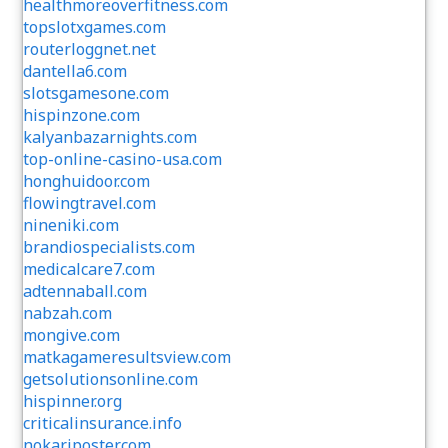
healthmoreoverfitness.com
topslotxgames.com
routerloggnet.net
dantella6.com
slotsgamesone.com
hispinzone.com
kalyanbazarnights.com
top-online-casino-usa.com
honghuidoor.com
flowingtravel.com
nineniki.com
brandiospecialists.com
medicalcare7.com
adtennaball.com
nabzah.com
mongive.com
matkagameresultsview.com
getsolutionsonline.com
hispinner.org
criticalinsurance.info
nokariposter.com