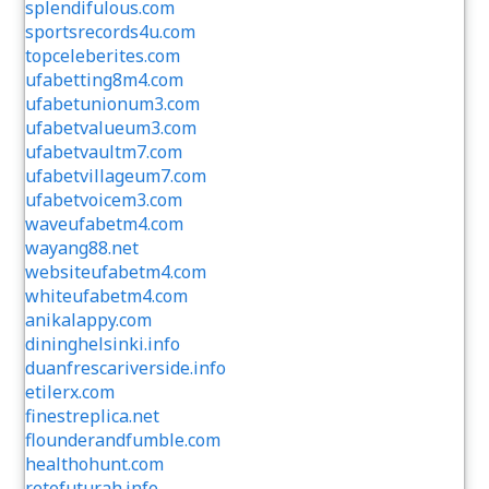
splendifulous.com
sportsrecords4u.com
topceleberites.com
ufabetting8m4.com
ufabetunionum3.com
ufabetvalueum3.com
ufabetvaultm7.com
ufabetvillageum7.com
ufabetvoicem3.com
waveufabetm4.com
wayang88.net
websiteufabetm4.com
whiteufabetm4.com
anikalappy.com
dininghelsinki.info
duanfrescariverside.info
etilerx.com
finestreplica.net
flounderandfumble.com
healthohunt.com
retefuturah.info