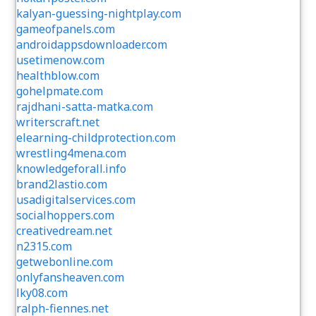
kalyan-guessing-nightplay.com
gameofpanels.com
androidappsdownloader.com
usetimenow.com
healthblow.com
gohelpmate.com
rajdhani-satta-matka.com
writerscraft.net
elearning-childprotection.com
wrestling4mena.com
knowledgeforall.info
brand2lastio.com
usadigitalservices.com
socialhoppers.com
creativedream.net
n2315.com
getwebonline.com
onlyfansheaven.com
lky08.com
ralph-fiennes.net