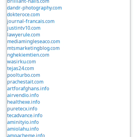
brilliant-nails.com
dandr-photography.com
dokteroce.com
journal-francais.com
justintv10.com
lawyerule.com
mediamingleseaco.com
mtsmarketingblog.com
nghekiemtien.com
wasirku.com
tejas24.com
poolturbo.com
prachestait.com
artforafghans.info
airvendio.info
healthexe.info
puretecx.info
tecadvance.info
aminityio.info
amiolahu.info
ampacheme.info