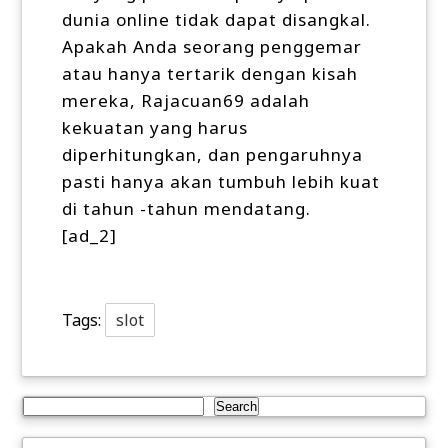
dunia online tidak dapat disangkal.
Apakah Anda seorang penggemar
atau hanya tertarik dengan kisah
mereka, Rajacuan69 adalah
kekuatan yang harus
diperhitungkan, dan pengaruhnya
pasti hanya akan tumbuh lebih kuat
di tahun -tahun mendatang.
[ad_2]
Tags:
slot
Search