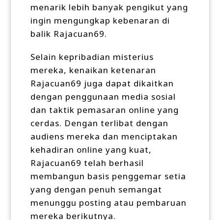
menarik lebih banyak pengikut yang
ingin mengungkap kebenaran di
balik Rajacuan69.
Selain kepribadian misterius
mereka, kenaikan ketenaran
Rajacuan69 juga dapat dikaitkan
dengan penggunaan media sosial
dan taktik pemasaran online yang
cerdas. Dengan terlibat dengan
audiens mereka dan menciptakan
kehadiran online yang kuat,
Rajacuan69 telah berhasil
membangun basis penggemar setia
yang dengan penuh semangat
menunggu posting atau pembaruan
mereka berikutnya.