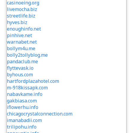
casinoeing.org
livemocha.biz
streetlife.biz
hyves.biz
enoughinfo.net
pinhive.net
warnabet.net
bollym4u.me
bolly2tollyblog.me
pandaclub.me
flyttevask.io
byhous.com
hartfordplazahotel.com
m-918kissapk.com
nabavkame.info
gakbiasa.com
iflowerhu.info
chicagocrystalconnection.com
imanabadii.com
trilipohu.info