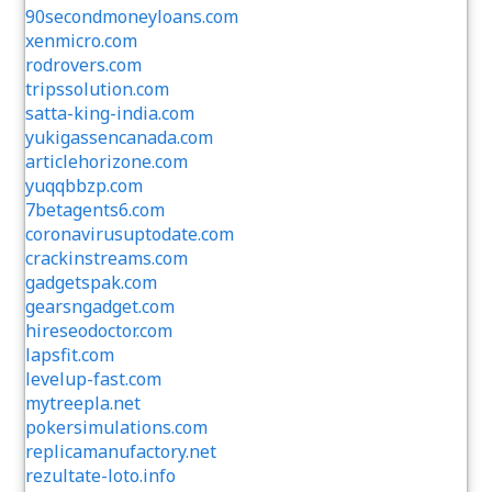
90secondmoneyloans.com
xenmicro.com
rodrovers.com
tripssolution.com
satta-king-india.com
yukigassencanada.com
articlehorizone.com
yuqqbbzp.com
7betagents6.com
coronavirusuptodate.com
crackinstreams.com
gadgetspak.com
gearsngadget.com
hireseodoctor.com
lapsfit.com
levelup-fast.com
mytreepla.net
pokersimulations.com
replicamanufactory.net
rezultate-loto.info