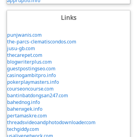
appruptio.info
Links
punjwanis.com
the-parcs-clematiscondos.com
jusu-gb.com
thecarepet.com
blogwriterplus.com
guestpostingseo.com
casinogambitpro.info
pokerplaymasters.info
courseoncourse.com
bantinbatdongsan247.com
bahednog.info
bahenxgek.info
pertamaskre.com
threadsvideoandphotodownloader.com
techgiddy.com
usalivenetwork.com