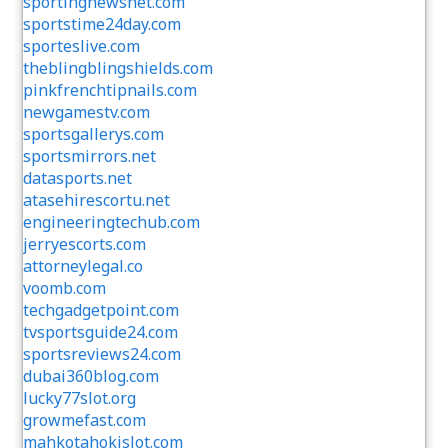
sportingnewsnet.com
sportstime24day.com
sporteslive.com
theblingblingshields.com
pinkfrenchtipnails.com
newgamestv.com
sportsgallerys.com
sportsmirrors.net
datasports.net
atasehirescortu.net
engineeringtechub.com
jerryescorts.com
attorneylegal.co
voomb.com
techgadgetpoint.com
tvsportsguide24.com
sportsreviews24.com
dubai360blog.com
lucky77slot.org
growmefast.com
mahkotahokislot.com