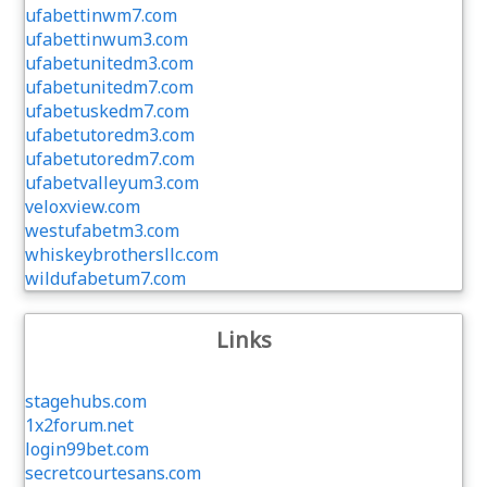
ufabettinwm7.com
ufabettinwum3.com
ufabetunitedm3.com
ufabetunitedm7.com
ufabetuskedm7.com
ufabetutoredm3.com
ufabetutoredm7.com
ufabetvalleyum3.com
veloxview.com
westufabetm3.com
whiskeybrothersllc.com
wildufabetum7.com
Links
stagehubs.com
1x2forum.net
login99bet.com
secretcourtesans.com