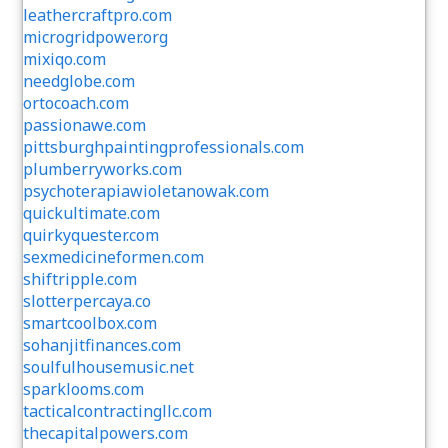
leathercraftpro.com
microgridpower.org
mixiqo.com
needglobe.com
ortocoach.com
passionawe.com
pittsburghpaintingprofessionals.com
plumberryworks.com
psychoterapiawioletanowak.com
quickultimate.com
quirkyquester.com
sexmedicineformen.com
shiftripple.com
slotterpercaya.co
smartcoolbox.com
sohanjitfinances.com
soulfulhousemusic.net
sparklooms.com
tacticalcontractingllc.com
thecapitalpowers.com