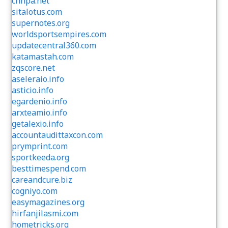
cnhpa.net
sitalotus.com
supernotes.org
worldsportsempires.com
updatecentral360.com
katamastah.com
zqscore.net
aseleraio.info
asticio.info
egardenio.info
arxteamio.info
getalexio.info
accountaudittaxcon.com
prymprint.com
sportkeeda.org
besttimespend.com
careandcure.biz
cogniyo.com
easymagazines.org
hirfanjilasmi.com
hometricks.org