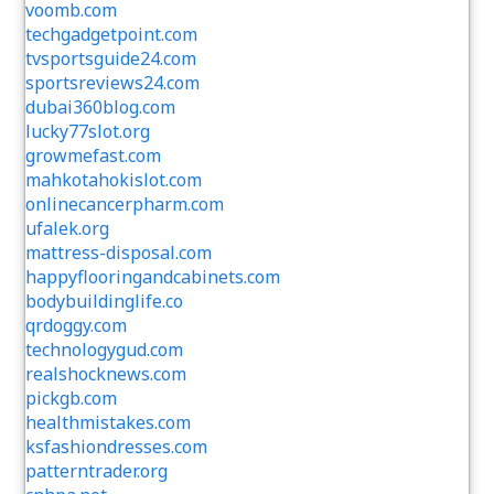
voomb.com
techgadgetpoint.com
tvsportsguide24.com
sportsreviews24.com
dubai360blog.com
lucky77slot.org
growmefast.com
mahkotahokislot.com
onlinecancerpharm.com
ufalek.org
mattress-disposal.com
happyflooringandcabinets.com
bodybuildinglife.co
qrdoggy.com
technologygud.com
realshocknews.com
pickgb.com
healthmistakes.com
ksfashiondresses.com
patterntrader.org