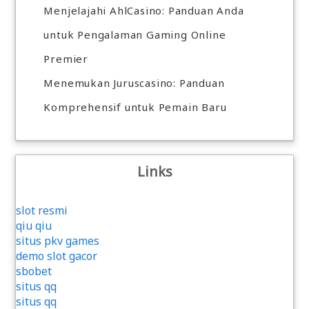
Menjelajahi AhlCasino: Panduan Anda
untuk Pengalaman Gaming Online
Premier
Menemukan Juruscasino: Panduan
Komprehensif untuk Pemain Baru
Links
slot resmi
qiu qiu
situs pkv games
demo slot gacor
sbobet
situs qq
situs qq