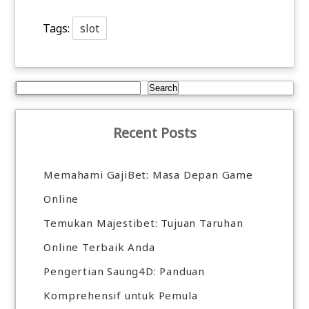
Tags:
slot
Search
Recent Posts
Memahami GajiBet: Masa Depan Game
Online
Temukan Majestibet: Tujuan Taruhan
Online Terbaik Anda
Pengertian Saung4D: Panduan
Komprehensif untuk Pemula