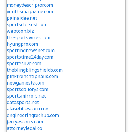
moneydescriptor.com
youthsmagazine.com
painaidee.net
sportsdarkest.com
webtoon.biz
thesportswires.com
hyungpro.com
sportingnewsnet.com
sportstime24day.com
sporteslive.com
theblingblingshields.com
pinkfrenchtipnails.com
newgamestv.com
sportsgallerys.com
sportsmirrors.net
datasports.net
atasehirescortu.net
engineeringtechub.com
jerryescorts.com
attorneylegal.co