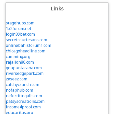
Links
stagehubs.com
1x2forum.net
login99bet.com
secretcourtesans.com
onlinebahisforum1.com
chicagoheadline.com
camming.org
rajalion88.com
goupuntacana.com
riversedgepark.com
zaseez.com
catchycrunch.com
nofaphub.com
nefertitingalls.com
patsyscreations.com
income4proof.com
educaritas.org