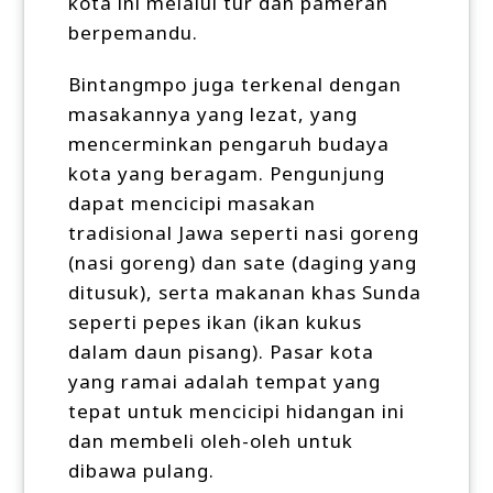
kota ini melalui tur dan pameran
berpemandu.
Bintangmpo juga terkenal dengan
masakannya yang lezat, yang
mencerminkan pengaruh budaya
kota yang beragam. Pengunjung
dapat mencicipi masakan
tradisional Jawa seperti nasi goreng
(nasi goreng) dan sate (daging yang
ditusuk), serta makanan khas Sunda
seperti pepes ikan (ikan kukus
dalam daun pisang). Pasar kota
yang ramai adalah tempat yang
tepat untuk mencicipi hidangan ini
dan membeli oleh-oleh untuk
dibawa pulang.