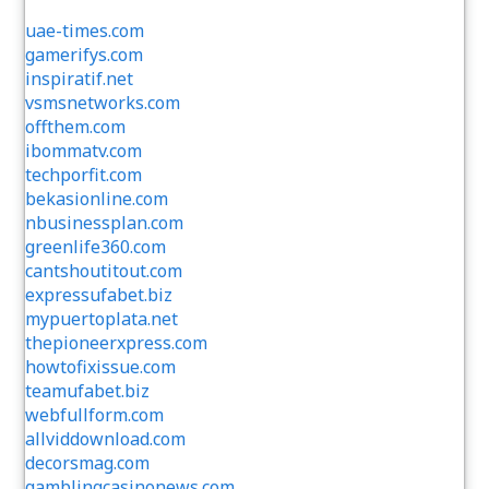
uae-times.com
gamerifys.com
inspiratif.net
vsmsnetworks.com
offthem.com
ibommatv.com
techporfit.com
bekasionline.com
nbusinessplan.com
greenlife360.com
cantshoutitout.com
expressufabet.biz
mypuertoplata.net
thepioneerxpress.com
howtofixissue.com
teamufabet.biz
webfullform.com
allviddownload.com
decorsmag.com
gamblingcasinonews.com