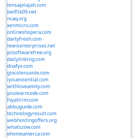
lensajelajah.com
betflik09.net
ncaq.org
xenmicro.com
onlineshopera.com
dartyfresh.com
lewisenterprises.net
pcsoftwarefree.org
dailylinking.com
dnafyx.com
giocolenuvole.com
iyouessential.com
withloveamity.com
youlearncode.com
fxyatirim.com
abbuguide.com
technologyresult.com
webhostingoffers.org
whatszow.com
ehomeamerca.com