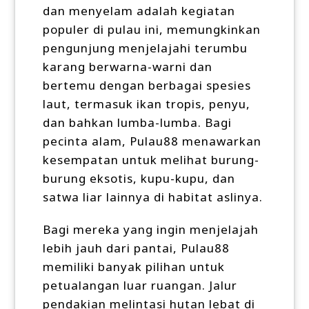
dan menyelam adalah kegiatan
populer di pulau ini, memungkinkan
pengunjung menjelajahi terumbu
karang berwarna-warni dan
bertemu dengan berbagai spesies
laut, termasuk ikan tropis, penyu,
dan bahkan lumba-lumba. Bagi
pecinta alam, Pulau88 menawarkan
kesempatan untuk melihat burung-
burung eksotis, kupu-kupu, dan
satwa liar lainnya di habitat aslinya.
Bagi mereka yang ingin menjelajah
lebih jauh dari pantai, Pulau88
memiliki banyak pilihan untuk
petualangan luar ruangan. Jalur
pendakian melintasi hutan lebat di