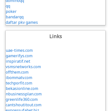
dominoqq
qq
poker
bandarqq
daftar pkv games
Links
uae-times.com
gamerifys.com
inspiratif.net
vsmsnetworks.com
offthem.com
ibommatv.com
techporfit.com
bekasionline.com
nbusinessplan.com
greenlife360.com
cantshoutitout.com
expressufabet.biz