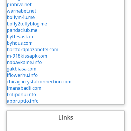
pinhive.net
warnabet.net
bollym4u.me
bolly2tollyblog.me
pandaclub.me
flyttevask.io
byhous.com
hartfordplazahotel.com
m-918kissapk.com
nabavkame.info
gakbiasa.com
iflowerhu.info
chicagocrystalconnection.com
imanabadii.com
trilipohu.info
appruptio.info
Links