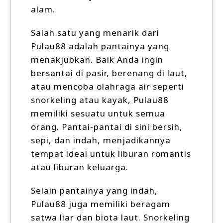
alam.
Salah satu yang menarik dari
Pulau88 adalah pantainya yang
menakjubkan. Baik Anda ingin
bersantai di pasir, berenang di laut,
atau mencoba olahraga air seperti
snorkeling atau kayak, Pulau88
memiliki sesuatu untuk semua
orang. Pantai-pantai di sini bersih,
sepi, dan indah, menjadikannya
tempat ideal untuk liburan romantis
atau liburan keluarga.
Selain pantainya yang indah,
Pulau88 juga memiliki beragam
satwa liar dan biota laut. Snorkeling