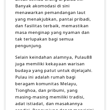
Banyak akomodasi di sini
menawarkan pemandangan laut
yang menakjubkan, pantai pribadi,
dan fasilitas terbaik, memastikan
masa menginap yang nyaman dan
tak terlupakan bagi semua
pengunjung.
Selain keindahan alamnya, Pulau88
juga memiliki kekayaan warisan
budaya yang patut untuk dijelajahi.
Pulau ini adalah rumah bagi
beragam komunitas Melayu,
Tionghoa, dan pribumi, yang
masing-masing memiliki tradisi,
adat istiadat, dan masakannya