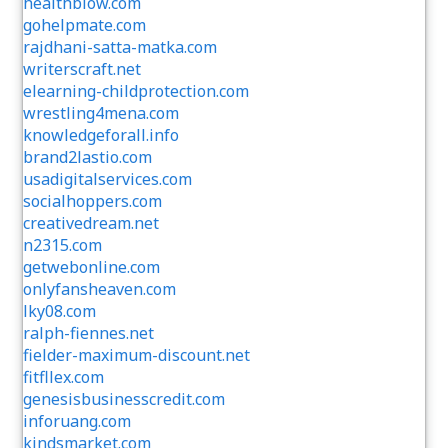
healthblow.com
gohelpmate.com
rajdhani-satta-matka.com
writerscraft.net
elearning-childprotection.com
wrestling4mena.com
knowledgeforall.info
brand2lastio.com
usadigitalservices.com
socialhoppers.com
creativedream.net
n2315.com
getwebonline.com
onlyfansheaven.com
lky08.com
ralph-fiennes.net
fielder-maximum-discount.net
fitfllex.com
genesisbusinesscredit.com
inforuang.com
kindsmarket.com