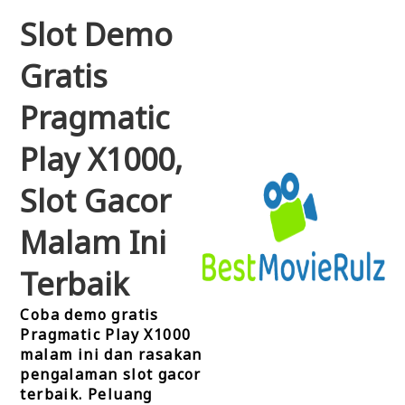
Skip
Slot Demo
to
content
Gratis
Pragmatic
Play X1000,
Slot Gacor
Malam Ini
Terbaik
Coba demo gratis
Pragmatic Play X1000
malam ini dan rasakan
pengalaman slot gacor
terbaik. Peluang