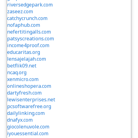
riversedgepark.com
zaseez.com
catchycrunch.com
nofaphub.com
nefertitingalls.com
patsyscreations.com
income4proof.com
educaritas.org
lensajelajah.com
betflik09.net
ncaq.org
xenmicro.com
onlineshopera.com
dartyfresh.com
lewisenterprises.net
pcsoftwarefree.org
dailylinking.com
dnafyx.com
giocolenuvole.com
iyouessential.com