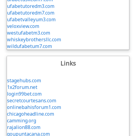
ufabetutoredm3.com
ufabetutoredm7.com
ufabetvalleyum3.com
veloxview.com
westufabetm3.com
whiskeybrothersllc.com
wildufabetum7.com
Links
stagehubs.com
1x2forum.net
login99bet.com
secretcourtesans.com
onlinebahisforum1.com
chicagoheadline.com
camming.org
rajalion88.com
goupuntacana.com