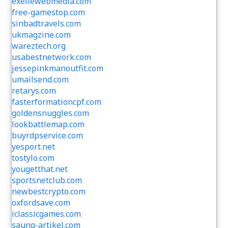
exellewebmedia.com
free-gamestop.com
sinbadtravels.com
ukmagzine.com
wareztech.org
usabestnetwork.com
jessepinkmanoutfit.com
umailsend.com
retarys.com
fasterformationcpf.com
goldensnuggles.com
lookbattlemap.com
buyrdpservice.com
yesport.net
tostylo.com
yougetthat.net
sportsnetclub.com
newbestcrypto.com
oxfordsave.com
iclassicgames.com
saung-artikel.com