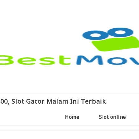
00, Slot Gacor Malam Ini Terbaik
Home
Slot online