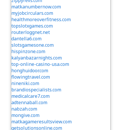
zippyrevs.com
matkanumbernow.com
myjobcirculars.com
healthmoreoverfitness.com
topslotxgames.com
routerloggnet.net
dantella6.com
slotsgamesone.com
hispinzone.com
kalyanbazarnights.com
top-online-casino-usa.com
honghuidoor.com
flowingtravel.com
nineniki.com
brandiospecialists.com
medicalcare7.com
adtennaball.com
nabzah.com
mongive.com
matkagameresultsview.com
getsolutionsonline.com