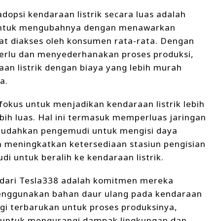
opsi kendaraan listrik secara luas adalah
n untuk mengubahnya dengan menawarkan
pat diakses oleh konsumen rata-rata. Dengan
erlu dan menyederhanakan proses produksi,
 listrik dengan biaya yang lebih murah
a.
fokus untuk menjadikan kendaraan listrik lebih
ih luas. Hal ini termasuk memperluas jaringan
mudahkan pengemudi untuk mengisi daya
 meningkatkan ketersediaan stasiun pengisian
 untuk beralih ke kendaraan listrik.
 dari Tesla338 adalah komitmen mereka
menggunakan bahan daur ulang pada kendaraan
gi terbarukan untuk proses produksinya,
 untuk mengurangi dampak lingkungan dan