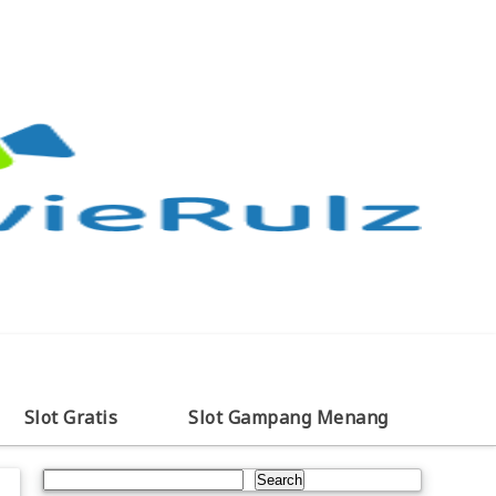
Slot Gratis
Slot Gampang Menang
Search