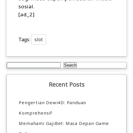
sosial.
[ad_2]
Tags:
slot
Search
Recent Posts
Pengertian Dewi4D: Panduan
Komprehensif
Memahami GajiBet: Masa Depan Game