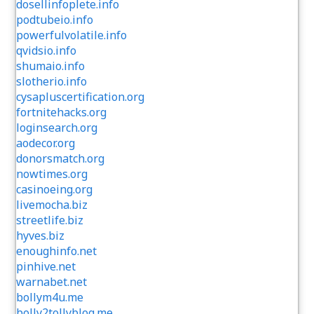
dosellinfoplete.info
podtubeio.info
powerfulvolatile.info
qvidsio.info
shumaio.info
slotherio.info
cysapluscertification.org
fortnitehacks.org
loginsearch.org
aodecor.org
donorsmatch.org
nowtimes.org
casinoeing.org
livemocha.biz
streetlife.biz
hyves.biz
enoughinfo.net
pinhive.net
warnabet.net
bollym4u.me
bolly2tollyblog.me