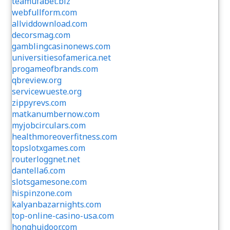
teamufabet.biz
webfullform.com
allviddownload.com
decorsmag.com
gamblingcasinonews.com
universitiesofamerica.net
progameofbrands.com
qbreview.org
servicewueste.org
zippyrevs.com
matkanumbernow.com
myjobcirculars.com
healthmoreoverfitness.com
topslotxgames.com
routerloggnet.net
dantella6.com
slotsgamesone.com
hispinzone.com
kalyanbazarnights.com
top-online-casino-usa.com
honghuidoor.com