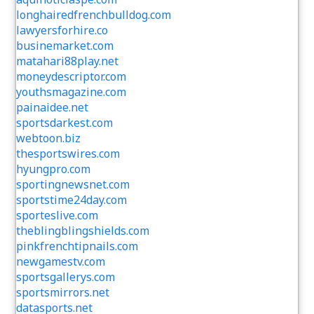
longhairedfrenchbulldog.com
lawyersforhire.co
businemarket.com
matahari88play.net
moneydescriptor.com
youthsmagazine.com
painaidee.net
sportsdarkest.com
webtoon.biz
thesportswires.com
hyungpro.com
sportingnewsnet.com
sportstime24day.com
sporteslive.com
theblingblingshields.com
pinkfrenchtipnails.com
newgamestv.com
sportsgallerys.com
sportsmirrors.net
datasports.net