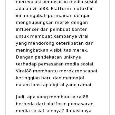
merevolusi pemasaran media sosial
adalah viral88. Platform mutakhir
ini mengubah permainan dengan
menghubungkan merek dengan
influencer dan pembuat konten
untuk membuat kampanye viral
yang mendorong keterlibatan dan
meningkatkan visibilitas merek.
Dengan pendekatan uniknya
terhadap pemasaran media sosial,
Viral88 membantu merek mencapai
ketinggian baru dan menonjol
dalam lanskap digital yang ramai.
Jadi, apa yang membuat Viral88
berbeda dari platform pemasaran
media sosial lainnya? Rahasianya