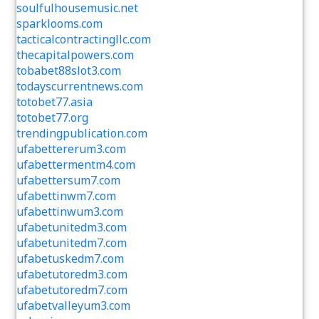
soulfulhousemusic.net
sparklooms.com
tacticalcontractingllc.com
thecapitalpowers.com
tobabet88slot3.com
todayscurrentnews.com
totobet77.asia
totobet77.org
trendingpublication.com
ufabettererum3.com
ufabettermentm4.com
ufabettersum7.com
ufabettinwm7.com
ufabettinwum3.com
ufabetunitedm3.com
ufabetunitedm7.com
ufabetuskedm7.com
ufabetutoredm3.com
ufabetutoredm7.com
ufabetvalleyum3.com