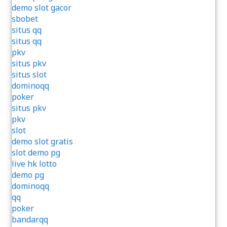
demo slot gacor
sbobet
situs qq
situs qq
pkv
situs pkv
situs slot
dominoqq
poker
situs pkv
pkv
slot
demo slot gratis
slot demo pg
live hk lotto
demo pg
dominoqq
qq
poker
bandarqq