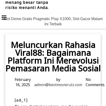
menang besar tanpa
risiko menanti Anda.
Slot Demo Gratis Pragmatic Play X1000, Slot Gacor Malam
Ini Terbaik
Meluncurkan Rahasia
Viral88: Bagaimana
Platform Ini Merevolusi
Pemasaran Media Sosial
February
by
No
16, 2025
admin@bestmovierulz.com
Comments
[ad_1]