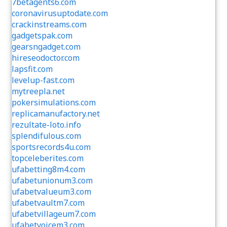
7betagents6.com
coronavirusuptodate.com
crackinstreams.com
gadgetspak.com
gearsngadget.com
hireseodoctor.com
lapsfit.com
levelup-fast.com
mytreepla.net
pokersimulations.com
replicamanufactory.net
rezultate-loto.info
splendifulous.com
sportsrecords4u.com
topceleberites.com
ufabetting8m4.com
ufabetunionum3.com
ufabetvalueum3.com
ufabetvaultm7.com
ufabetvillageum7.com
ufabetvoicem3.com