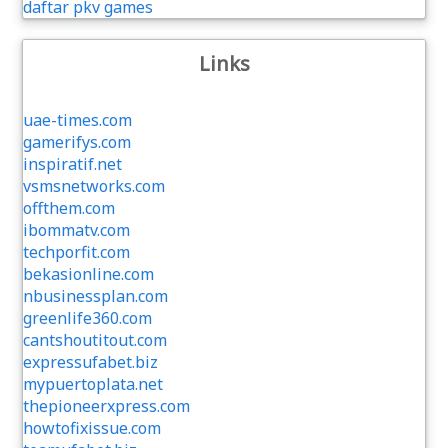
daftar pkv games
Links
uae-times.com
gamerifys.com
inspiratif.net
vsmsnetworks.com
offthem.com
ibommatv.com
techporfit.com
bekasionline.com
nbusinessplan.com
greenlife360.com
cantshoutitout.com
expressufabet.biz
mypuertoplata.net
thepioneerxpress.com
howtofixissue.com