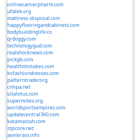
onlinecancerpharm.com
ufalek.org
mattress-disposal.com
happyflooringandcabinets.com
bodybuildinglife.co
qrdoggy.com
technologygud.com
realshocknews.com
pickgb.com
healthmistakes.com
ksfashiondresses.com
patterntrader.org
cnhpa.net
sitalotus.com
supernotes.org
worldsportsempires.com
updatecentral360.com
katamastah.com
zqscore.net
aseleraio.info