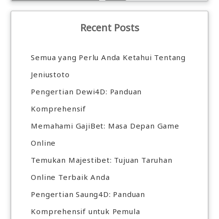
Recent Posts
Semua yang Perlu Anda Ketahui Tentang
Jeniustoto
Pengertian Dewi4D: Panduan
Komprehensif
Memahami GajiBet: Masa Depan Game
Online
Temukan Majestibet: Tujuan Taruhan
Online Terbaik Anda
Pengertian Saung4D: Panduan
Komprehensif untuk Pemula