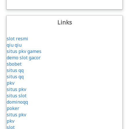
Links
slot resmi
qiu qiu
situs pkv games
demo slot gacor
sbobet
situs qq
situs qq
pkv
situs pkv
situs slot
dominoqq
poker
situs pkv
pkv
slot