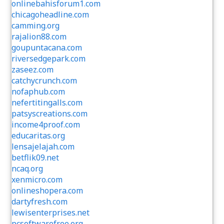
onlinebahisforum1.com
chicagoheadline.com
camming.org
rajalion88.com
goupuntacana.com
riversedgepark.com
zaseez.com
catchycrunch.com
nofaphub.com
nefertitingalls.com
patsyscreations.com
income4proof.com
educaritas.org
lensajelajah.com
betflik09.net
ncaq.org
xenmicro.com
onlineshopera.com
dartyfresh.com
lewisenterprises.net
pcsoftwarefree.org