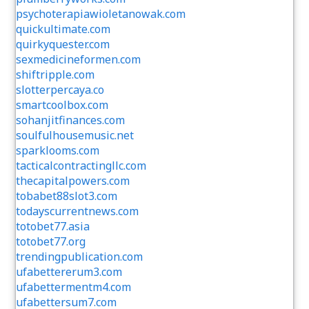
psychoterapiawioletanowak.com
quickultimate.com
quirkyquester.com
sexmedicineformen.com
shiftripple.com
slotterpercaya.co
smartcoolbox.com
sohanjitfinances.com
soulfulhousemusic.net
sparklooms.com
tacticalcontractingllc.com
thecapitalpowers.com
tobabet88slot3.com
todayscurrentnews.com
totobet77.asia
totobet77.org
trendingpublication.com
ufabettererum3.com
ufabettermentm4.com
ufabettersum7.com