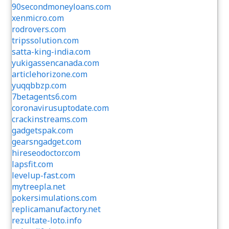
90secondmoneyloans.com
xenmicro.com
rodrovers.com
tripssolution.com
satta-king-india.com
yukigassencanada.com
articlehorizone.com
yuqqbbzp.com
7betagents6.com
coronavirusuptodate.com
crackinstreams.com
gadgetspak.com
gearsngadget.com
hireseodoctor.com
lapsfit.com
levelup-fast.com
mytreepla.net
pokersimulations.com
replicamanufactory.net
rezultate-loto.info