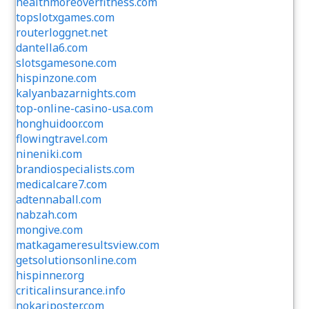
healthmoreoverfitness.com
topslotxgames.com
routerloggnet.net
dantella6.com
slotsgamesone.com
hispinzone.com
kalyanbazarnights.com
top-online-casino-usa.com
honghuidoor.com
flowingtravel.com
nineniki.com
brandiospecialists.com
medicalcare7.com
adtennaball.com
nabzah.com
mongive.com
matkagameresultsview.com
getsolutionsonline.com
hispinner.org
criticalinsurance.info
nokariposter.com