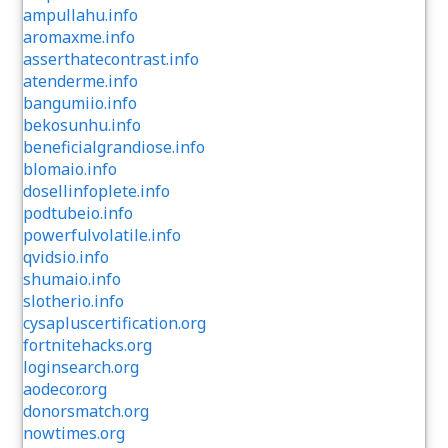
ampullahu.info
aromaxme.info
asserthatecontrast.info
atenderme.info
bangumiio.info
bekosunhu.info
beneficialgrandiose.info
blomaio.info
dosellinfoplete.info
podtubeio.info
powerfulvolatile.info
qvidsio.info
shumaio.info
slotherio.info
cysapluscertification.org
fortnitehacks.org
loginsearch.org
aodecor.org
donorsmatch.org
nowtimes.org