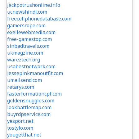
jackpotrushonline.info
ucnewshindi.com
freecellphonedatabase.com
gamersrope.com
exellewebmedia.com
free-gamestop.com
sinbadtravels.com
ukmagzine.com
wareztech.org
usabestnetwork.com
jessepinkmanoutfit.com
umailsend.com
retarys.com
fasterformationcpf.com
goldensnuggles.com
lookbattlemap.com
buyrdpservice.com
yesport.net
tostylo.com
yougetthat.net