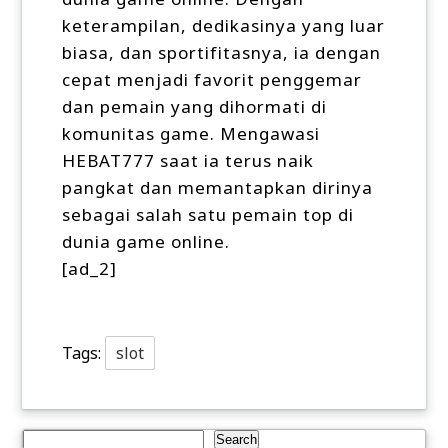
keterampilan, dedikasinya yang luar
biasa, dan sportifitasnya, ia dengan
cepat menjadi favorit penggemar
dan pemain yang dihormati di
komunitas game. Mengawasi
HEBAT777 saat ia terus naik
pangkat dan memantapkan dirinya
sebagai salah satu pemain top di
dunia game online.
[ad_2]
Tags:
slot
Search