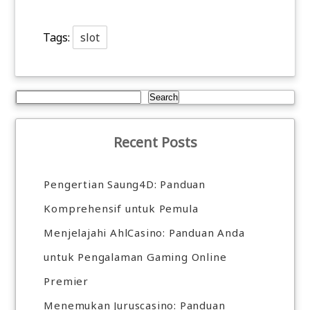
Tags:
slot
Search
Recent Posts
Pengertian Saung4D: Panduan
Komprehensif untuk Pemula
Menjelajahi AhlCasino: Panduan Anda
untuk Pengalaman Gaming Online
Premier
Menemukan Juruscasino: Panduan