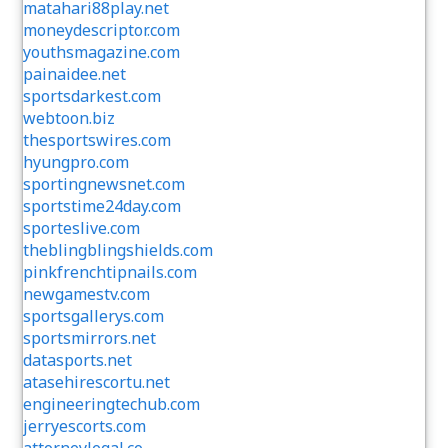
matahari88play.net
moneydescriptor.com
youthsmagazine.com
painaidee.net
sportsdarkest.com
webtoon.biz
thesportswires.com
hyungpro.com
sportingnewsnet.com
sportstime24day.com
sporteslive.com
theblingblingshields.com
pinkfrenchtipnails.com
newgamestv.com
sportsgallerys.com
sportsmirrors.net
datasports.net
atasehirescortu.net
engineeringtechub.com
jerryescorts.com