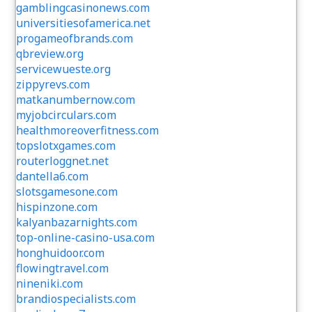
gamblingcasinonews.com
universitiesofamerica.net
progameofbrands.com
qbreview.org
servicewueste.org
zippyrevs.com
matkanumbernow.com
myjobcirculars.com
healthmoreoverfitness.com
topslotxgames.com
routerloggnet.net
dantella6.com
slotsgamesone.com
hispinzone.com
kalyanbazarnights.com
top-online-casino-usa.com
honghuidoor.com
flowingtravel.com
nineniki.com
brandiospecialists.com