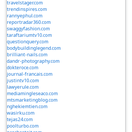
travelstager.com
trendinspires.com
rannyephul.com
reportradar360.com
swaggyfashion.com
taraftariumtv10.com
questionquery.com
bodybuildinglegend.com
brilliant-nails.com
dandr-photography.com
dokteroce.com
journal-francais.com
justintv10.com
lawyerule.com
mediamingleseaco.com
mtsmarketingblog.com
nghekiemtien.com
wasirku.com
tejas24.com
poolturbo.com