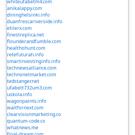
whiteufabetm4.com
anikalappy.com
dininghelsinki.info
duanfrescariverside.info
etilerx.com
finestreplica.net
flounderandfumble.com
healthohunt.com
retefuturah.info
smartinvestinginfo.info
technewsalliance.com
technonetmarket.com
tedstanger.net
ufabett732um3.com
uskola.info
wagonpaints.info
waitfornext.com
clearvisionmarketing.co
quantum-code.co
whatnews.me
final-dream.com