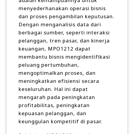
adalah kemampuannya untuk
menyederhanakan operasi bisnis
dan proses pengambilan keputusan.
Dengan menganalisis data dari
berbagai sumber, seperti interaksi
pelanggan, tren pasar, dan kinerja
keuangan, MPO1212 dapat
membantu bisnis mengidentifikasi
peluang pertumbuhan,
mengoptimalkan proses, dan
meningkatkan efisiensi secara
keseluruhan. Hal ini dapat
mengarah pada peningkatan
profitabilitas, peningkatan
kepuasan pelanggan, dan
keunggulan kompetitif di pasar.