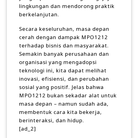
lingkungan dan mendorong praktik
berkelanjutan.
Secara keseluruhan, masa depan
cerah dengan dampak MPO1212
terhadap bisnis dan masyarakat.
Semakin banyak perusahaan dan
organisasi yang mengadopsi
teknologi ini, kita dapat melihat
inovasi, efisiensi, dan perubahan
sosial yang positif. Jelas bahwa
MPO1212 bukan sekadar alat untuk
masa depan – namun sudah ada,
membentuk cara kita bekerja,
berinteraksi, dan hidup.
[ad_2]