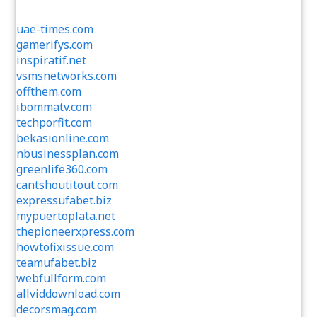
uae-times.com
gamerifys.com
inspiratif.net
vsmsnetworks.com
offthem.com
ibommatv.com
techporfit.com
bekasionline.com
nbusinessplan.com
greenlife360.com
cantshoutitout.com
expressufabet.biz
mypuertoplata.net
thepioneerxpress.com
howtofixissue.com
teamufabet.biz
webfullform.com
allviddownload.com
decorsmag.com