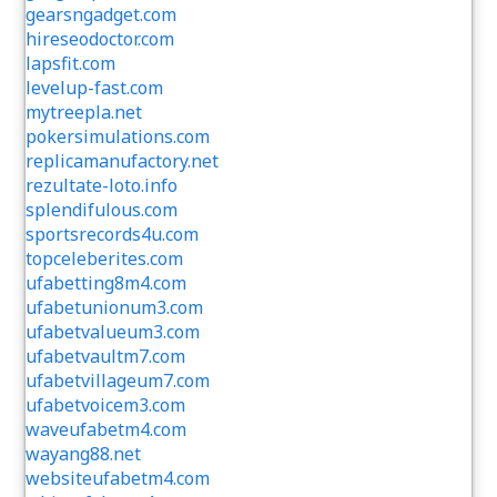
gearsngadget.com
hireseodoctor.com
lapsfit.com
levelup-fast.com
mytreepla.net
pokersimulations.com
replicamanufactory.net
rezultate-loto.info
splendifulous.com
sportsrecords4u.com
topceleberites.com
ufabetting8m4.com
ufabetunionum3.com
ufabetvalueum3.com
ufabetvaultm7.com
ufabetvillageum7.com
ufabetvoicem3.com
waveufabetm4.com
wayang88.net
websiteufabetm4.com