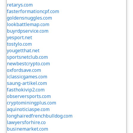
retarys.com
fasterformationcpf.com
goldensnuggles.com
lookbattlemap.com
buyrdpservice.com
yesport.net
tostylo.com
yougetthat.net
sportsnetclub.com
newbestcrypto.com
oxfordsave.com
iclassicgames.com
saung-artikel.com
fasthokivip2.com
observersports.com
cryptominingplus.com
aquinoticiaspe.com
longhairedfrenchbulldog.com
lawyersforhire.co
businemarket.com