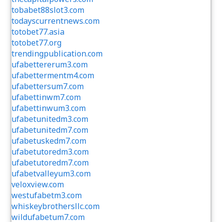
tobabet88slot3.com
todayscurrentnews.com
totobet77.asia
totobet77.org
trendingpublication.com
ufabettererum3.com
ufabettermentm4.com
ufabettersum7.com
ufabettinwm7.com
ufabettinwum3.com
ufabetunitedm3.com
ufabetunitedm7.com
ufabetuskedm7.com
ufabetutoredm3.com
ufabetutoredm7.com
ufabetvalleyum3.com
veloxview.com
westufabetm3.com
whiskeybrothersllc.com
wildufabetum7.com