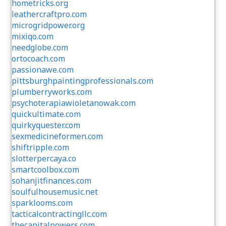
hometricks.org
leathercraftpro.com
microgridpower.org
mixiqo.com
needglobe.com
ortocoach.com
passionawe.com
pittsburghpaintingprofessionals.com
plumberryworks.com
psychoterapiawioletanowak.com
quickultimate.com
quirkyquester.com
sexmedicineformen.com
shiftripple.com
slotterpercaya.co
smartcoolbox.com
sohanjitfinances.com
soulfulhousemusic.net
sparklooms.com
tacticalcontractingllc.com
thecapitalpowers.com