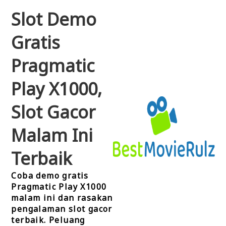
Skip
Slot Demo
to
content
Gratis
Pragmatic
Play X1000,
Slot Gacor
Malam Ini
Terbaik
Coba demo gratis
Pragmatic Play X1000
malam ini dan rasakan
pengalaman slot gacor
terbaik. Peluang