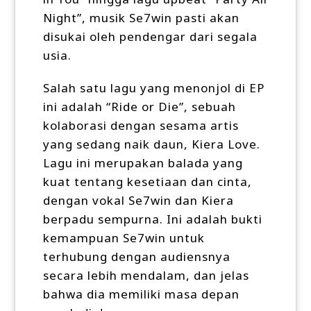
Night”, musik Se7win pasti akan
disukai oleh pendengar dari segala
usia.
Salah satu lagu yang menonjol di EP
ini adalah “Ride or Die”, sebuah
kolaborasi dengan sesama artis
yang sedang naik daun, Kiera Love.
Lagu ini merupakan balada yang
kuat tentang kesetiaan dan cinta,
dengan vokal Se7win dan Kiera
berpadu sempurna. Ini adalah bukti
kemampuan Se7win untuk
terhubung dengan audiensnya
secara lebih mendalam, dan jelas
bahwa dia memiliki masa depan