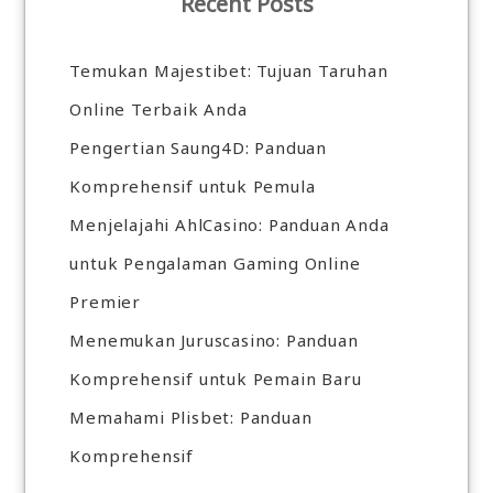
Recent Posts
Temukan Majestibet: Tujuan Taruhan
Online Terbaik Anda
Pengertian Saung4D: Panduan
Komprehensif untuk Pemula
Menjelajahi AhlCasino: Panduan Anda
untuk Pengalaman Gaming Online
Premier
Menemukan Juruscasino: Panduan
Komprehensif untuk Pemain Baru
Memahami Plisbet: Panduan
Komprehensif