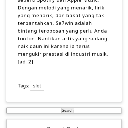
Dengan melodi yang menarik, lirik
yang menarik, dan bakat yang tak
terbantahkan, Se7win adalah
bintang terobosan yang perlu Anda
tonton. Nantikan artis yang sedang
naik daun ini karena ia terus
mengukir prestasi di industri musik.
[ad_2]
Tags:
slot
Search