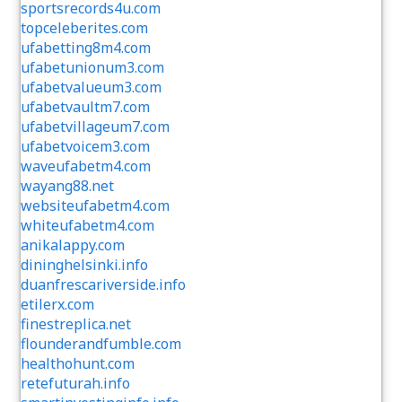
sportsrecords4u.com
topceleberites.com
ufabetting8m4.com
ufabetunionum3.com
ufabetvalueum3.com
ufabetvaultm7.com
ufabetvillageum7.com
ufabetvoicem3.com
waveufabetm4.com
wayang88.net
websiteufabetm4.com
whiteufabetm4.com
anikalappy.com
dininghelsinki.info
duanfrescariverside.info
etilerx.com
finestreplica.net
flounderandfumble.com
healthohunt.com
retefuturah.info