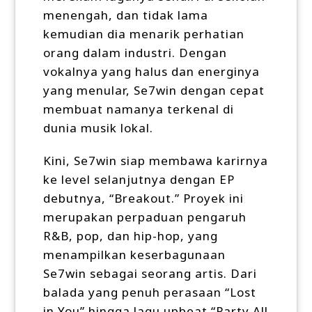
menengah, dan tidak lama
kemudian dia menarik perhatian
orang dalam industri. Dengan
vokalnya yang halus dan energinya
yang menular, Se7win dengan cepat
membuat namanya terkenal di
dunia musik lokal.
Kini, Se7win siap membawa karirnya
ke level selanjutnya dengan EP
debutnya, “Breakout.” Proyek ini
merupakan perpaduan pengaruh
R&B, pop, dan hip-hop, yang
menampilkan keserbagunaan
Se7win sebagai seorang artis. Dari
balada yang penuh perasaan “Lost
in You” hingga lagu upbeat “Party All