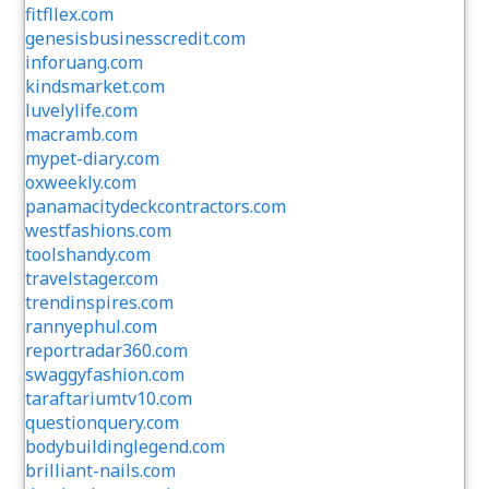
fitfllex.com
genesisbusinesscredit.com
inforuang.com
kindsmarket.com
luvelylife.com
macramb.com
mypet-diary.com
oxweekly.com
panamacitydeckcontractors.com
westfashions.com
toolshandy.com
travelstager.com
trendinspires.com
rannyephul.com
reportradar360.com
swaggyfashion.com
taraftariumtv10.com
questionquery.com
bodybuildinglegend.com
brilliant-nails.com