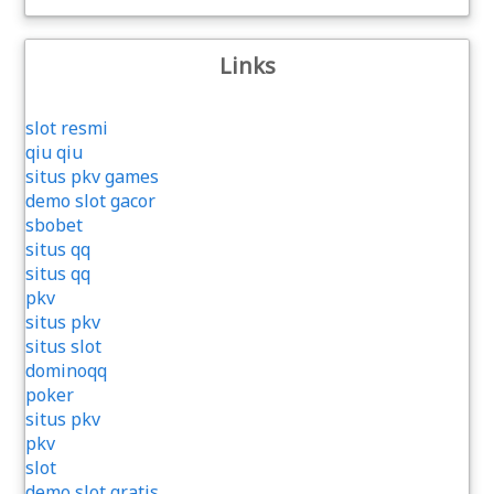
Links
slot resmi
qiu qiu
situs pkv games
demo slot gacor
sbobet
situs qq
situs qq
pkv
situs pkv
situs slot
dominoqq
poker
situs pkv
pkv
slot
demo slot gratis