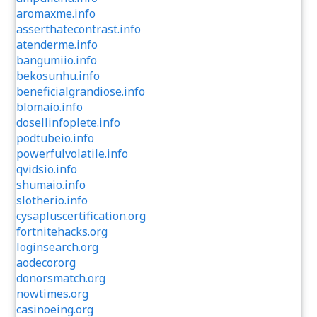
aromaxme.info
asserthatecontrast.info
atenderme.info
bangumiio.info
bekosunhu.info
beneficialgrandiose.info
blomaio.info
dosellinfoplete.info
podtubeio.info
powerfulvolatile.info
qvidsio.info
shumaio.info
slotherio.info
cysapluscertification.org
fortnitehacks.org
loginsearch.org
aodecor.org
donorsmatch.org
nowtimes.org
casinoeing.org