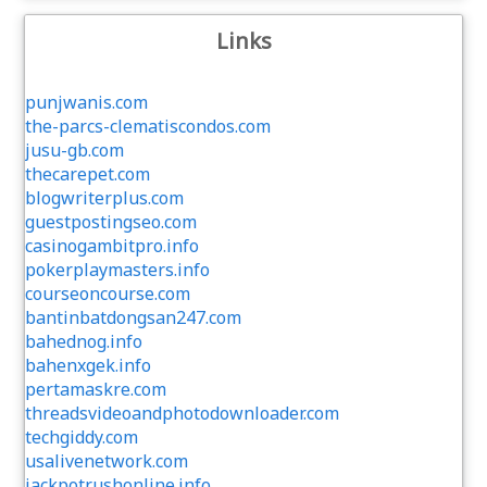
Links
punjwanis.com
the-parcs-clematiscondos.com
jusu-gb.com
thecarepet.com
blogwriterplus.com
guestpostingseo.com
casinogambitpro.info
pokerplaymasters.info
courseoncourse.com
bantinbatdongsan247.com
bahednog.info
bahenxgek.info
pertamaskre.com
threadsvideoandphotodownloader.com
techgiddy.com
usalivenetwork.com
jackpotrushonline.info