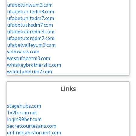
ufabettinwum3.com
ufabetunitedm3.com
ufabetunitedm7.com
ufabetuskedm7.com
ufabetutoredm3.com
ufabetutoredm7.com
ufabetvalleyum3.com
veloxview.com
westufabetm3.com
whiskeybrothersllc.com
wildufabetum7.com
Links
stagehubs.com
1x2forum.net
login99bet.com
secretcourtesans.com
onlinebahisforum1.com