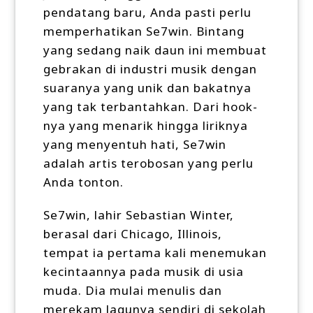
pendatang baru, Anda pasti perlu
memperhatikan Se7win. Bintang
yang sedang naik daun ini membuat
gebrakan di industri musik dengan
suaranya yang unik dan bakatnya
yang tak terbantahkan. Dari hook-
nya yang menarik hingga liriknya
yang menyentuh hati, Se7win
adalah artis terobosan yang perlu
Anda tonton.
Se7win, lahir Sebastian Winter,
berasal dari Chicago, Illinois,
tempat ia pertama kali menemukan
kecintaannya pada musik di usia
muda. Dia mulai menulis dan
merekam lagunya sendiri di sekolah