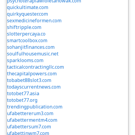
psychoterapiawioletanowak.com
quickultimate.com
quirkyquester.com
sexmedicineformen.com
shiftripple.com
slotterpercaya.co
smartcoolbox.com
sohanjitfinances.com
soulfulhousemusic.net
sparklooms.com
tacticalcontractingllc.com
thecapitalpowers.com
tobabet88slot3.com
todayscurrentnews.com
totobet77.asia
totobet77.org
trendingpublication.com
ufabettererum3.com
ufabettermentm4.com
ufabettersum7.com
ufabettinwm7.com