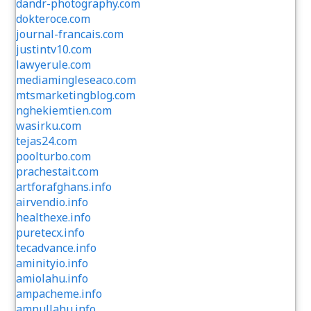
dandr-photography.com
dokteroce.com
journal-francais.com
justintv10.com
lawyerule.com
mediamingleseaco.com
mtsmarketingblog.com
nghekiemtien.com
wasirku.com
tejas24.com
poolturbo.com
prachestait.com
artforafghans.info
airvendio.info
healthexe.info
puretecx.info
tecadvance.info
aminityio.info
amiolahu.info
ampacheme.info
ampullahu.info