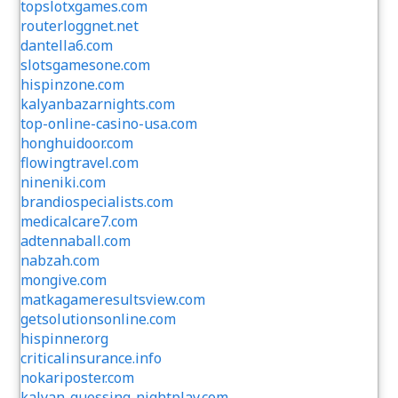
topslotxgames.com
routerloggnet.net
dantella6.com
slotsgamesone.com
hispinzone.com
kalyanbazarnights.com
top-online-casino-usa.com
honghuidoor.com
flowingtravel.com
nineniki.com
brandiospecialists.com
medicalcare7.com
adtennaball.com
nabzah.com
mongive.com
matkagameresultsview.com
getsolutionsonline.com
hispinner.org
criticalinsurance.info
nokariposter.com
kalyan-guessing-nightplay.com