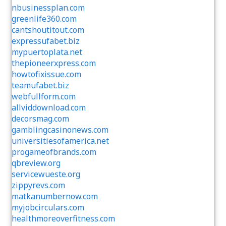
nbusinessplan.com
greenlife360.com
cantshoutitout.com
expressufabet.biz
mypuertoplata.net
thepioneerxpress.com
howtofixissue.com
teamufabet.biz
webfullform.com
allviddownload.com
decorsmag.com
gamblingcasinonews.com
universitiesofamerica.net
progameofbrands.com
qbreview.org
servicewueste.org
zippyrevs.com
matkanumbernow.com
myjobcirculars.com
healthmoreoverfitness.com