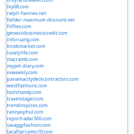
onlyfansheaven.com
lky08.com
ralph-fiennes.net
fielder-maximum-discount.net
fitfllex.com
genesisbusinesscredit.com
inforuang.com
kindsmarket.com
luvelylife.com
macramb.com
mypet-diary.com
oxweekly.com
panamacitydeckcontractors.com
westfashions.com
toolshandy.com
travelstager.com
trendinspires.com
rannyephul.com
reportradar360.com
swaggyfashion.com
taraftariumtv10.com