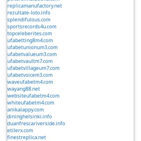
replicamanufactory.net
rezultate-loto.info
splendifulous.com
sportsrecords4u.com
topceleberites.com
ufabetting8m4.com
ufabetunionum3.com
ufabetvalueum3.com
ufabetvaultm7.com
ufabetvillageum7.com
ufabetvoicem3.com
waveufabetm4.com
wayang88.net
websiteufabetm4.com
whiteufabetm4.com
anikalappy.com
dininghelsinki.info
duanfrescariverside.info
etilerx.com
finestreplica.net