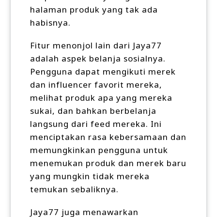
halaman produk yang tak ada
habisnya.
Fitur menonjol lain dari Jaya77
adalah aspek belanja sosialnya.
Pengguna dapat mengikuti merek
dan influencer favorit mereka,
melihat produk apa yang mereka
sukai, dan bahkan berbelanja
langsung dari feed mereka. Ini
menciptakan rasa kebersamaan dan
memungkinkan pengguna untuk
menemukan produk dan merek baru
yang mungkin tidak mereka
temukan sebaliknya.
Jaya77 juga menawarkan