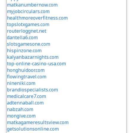
matkanumbernow.com
myjobcirculars.com
healthmoreoverfitness.com
topslotxgames.com
routerloggnet.net
dantella6.com
slotsgamesone.com
hispinzone.com
kalyanbazarnights.com
top-online-casino-usa.com
honghuidoor.com
flowingtravel.com
nineniki.com
brandiospecialists.com
medicalcare7.com
adtennaball.com
nabzah.com
mongive.com
matkagameresultsview.com
getsolutionsonline.com