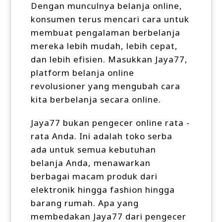
Dengan munculnya belanja online,
konsumen terus mencari cara untuk
membuat pengalaman berbelanja
mereka lebih mudah, lebih cepat,
dan lebih efisien. Masukkan Jaya77,
platform belanja online
revolusioner yang mengubah cara
kita berbelanja secara online.
Jaya77 bukan pengecer online rata -
rata Anda. Ini adalah toko serba
ada untuk semua kebutuhan
belanja Anda, menawarkan
berbagai macam produk dari
elektronik hingga fashion hingga
barang rumah. Apa yang
membedakan Jaya77 dari pengecer