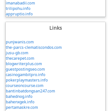
imanabadii.com
trilipohu.info
appruptio.info
Links
punjwanis.com
the-parcs-clematiscondos.com
jusu-gb.com
thecarepet.com
blogwriterplus.com
guestpostingseo.com
casinogambitpro.info
pokerplaymasters.info
courseoncourse.com
bantinbatdongsan247.com
bahednog.info
bahenxgek.info
pertamaskre.com