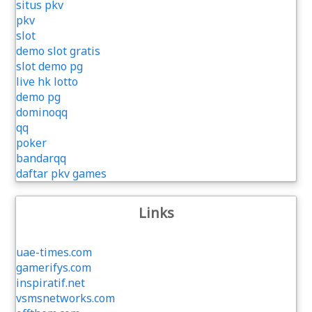
situs pkv
pkv
slot
demo slot gratis
slot demo pg
live hk lotto
demo pg
dominoqq
qq
poker
bandarqq
daftar pkv games
Links
uae-times.com
gamerifys.com
inspiratif.net
vsmsnetworks.com