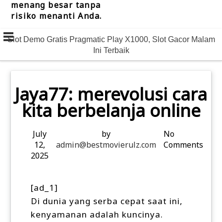
menang besar tanpa
risiko menanti Anda.
Slot Demo Gratis Pragmatic Play X1000, Slot Gacor Malam
Ini Terbaik
Jaya77: merevolusi cara
kita berbelanja online
July
by
No
12,
admin@bestmovierulz.com
Comments
2025
[ad_1]
Di dunia yang serba cepat saat ini,
kenyamanan adalah kuncinya.