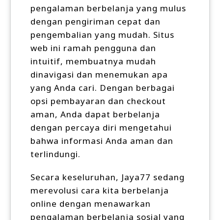
pengalaman berbelanja yang mulus
dengan pengiriman cepat dan
pengembalian yang mudah. Situs
web ini ramah pengguna dan
intuitif, membuatnya mudah
dinavigasi dan menemukan apa
yang Anda cari. Dengan berbagai
opsi pembayaran dan checkout
aman, Anda dapat berbelanja
dengan percaya diri mengetahui
bahwa informasi Anda aman dan
terlindungi.
Secara keseluruhan, Jaya77 sedang
merevolusi cara kita berbelanja
online dengan menawarkan
pengalaman berbelanja sosial yang