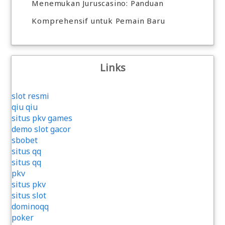
Menemukan Juruscasino: Panduan
Komprehensif untuk Pemain Baru
Links
slot resmi
qiu qiu
situs pkv games
demo slot gacor
sbobet
situs qq
situs qq
pkv
situs pkv
situs slot
dominoqq
poker