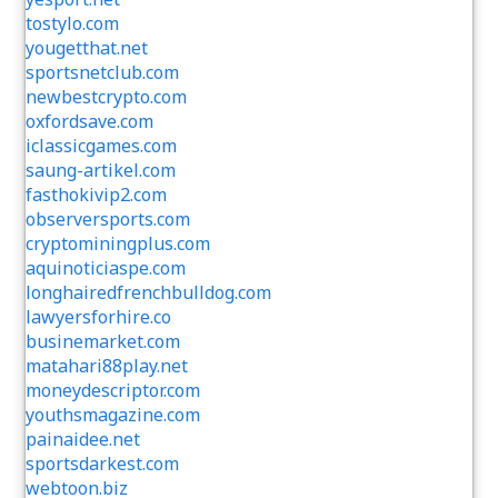
tostylo.com
yougetthat.net
sportsnetclub.com
newbestcrypto.com
oxfordsave.com
iclassicgames.com
saung-artikel.com
fasthokivip2.com
observersports.com
cryptominingplus.com
aquinoticiaspe.com
longhairedfrenchbulldog.com
lawyersforhire.co
businemarket.com
matahari88play.net
moneydescriptor.com
youthsmagazine.com
painaidee.net
sportsdarkest.com
webtoon.biz