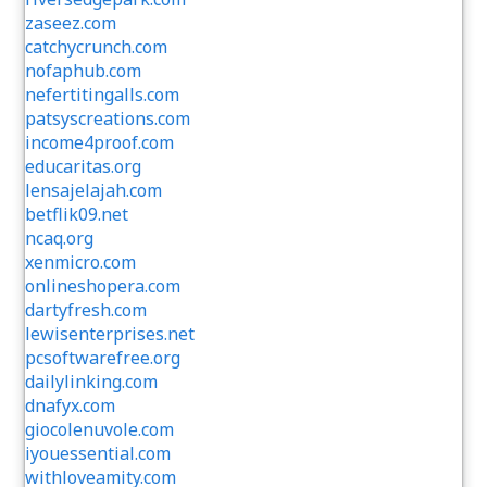
zaseez.com
catchycrunch.com
nofaphub.com
nefertitingalls.com
patsyscreations.com
income4proof.com
educaritas.org
lensajelajah.com
betflik09.net
ncaq.org
xenmicro.com
onlineshopera.com
dartyfresh.com
lewisenterprises.net
pcsoftwarefree.org
dailylinking.com
dnafyx.com
giocolenuvole.com
iyouessential.com
withloveamity.com