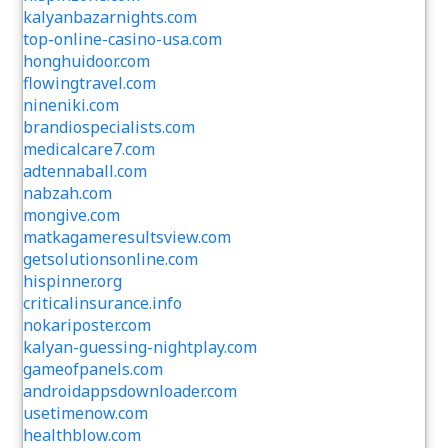
kalyanbazarnights.com
top-online-casino-usa.com
honghuidoor.com
flowingtravel.com
nineniki.com
brandiospecialists.com
medicalcare7.com
adtennaball.com
nabzah.com
mongive.com
matkagameresultsview.com
getsolutionsonline.com
hispinner.org
criticalinsurance.info
nokariposter.com
kalyan-guessing-nightplay.com
gameofpanels.com
androidappsdownloader.com
usetimenow.com
healthblow.com