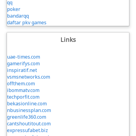
qq
poker
bandarqq
daftar pkv games
Links
uae-times.com
gamerifys.com
inspiratif.net
vsmsnetworks.com
offthem.com
ibommatv.com
techporfit.com
bekasionline.com
nbusinessplan.com
greenlife360.com
cantshoutitout.com
expressufabet.biz