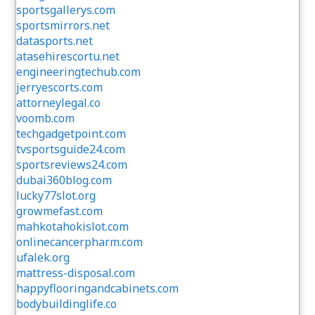
sportsgallerys.com
sportsmirrors.net
datasports.net
atasehirescortu.net
engineeringtechub.com
jerryescorts.com
attorneylegal.co
voomb.com
techgadgetpoint.com
tvsportsguide24.com
sportsreviews24.com
dubai360blog.com
lucky77slot.org
growmefast.com
mahkotahokislot.com
onlinecancerpharm.com
ufalek.org
mattress-disposal.com
happyflooringandcabinets.com
bodybuildinglife.co