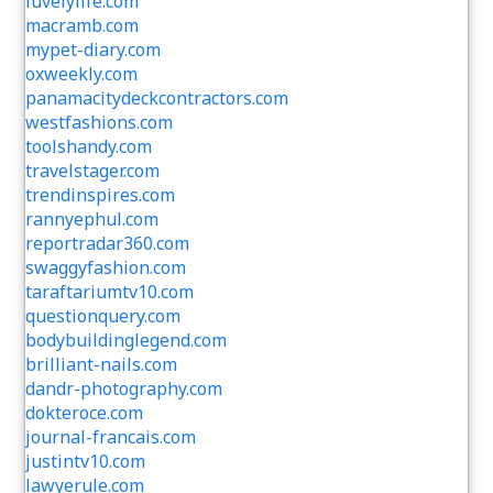
luvelylife.com
macramb.com
mypet-diary.com
oxweekly.com
panamacitydeckcontractors.com
westfashions.com
toolshandy.com
travelstager.com
trendinspires.com
rannyephul.com
reportradar360.com
swaggyfashion.com
taraftariumtv10.com
questionquery.com
bodybuildinglegend.com
brilliant-nails.com
dandr-photography.com
dokteroce.com
journal-francais.com
justintv10.com
lawyerule.com