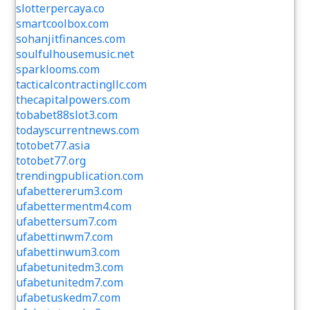
slotterpercaya.co
smartcoolbox.com
sohanjitfinances.com
soulfulhousemusic.net
sparklooms.com
tacticalcontractingllc.com
thecapitalpowers.com
tobabet88slot3.com
todayscurrentnews.com
totobet77.asia
totobet77.org
trendingpublication.com
ufabettererum3.com
ufabettermentm4.com
ufabettersum7.com
ufabettinwm7.com
ufabettinwum3.com
ufabetunitedm3.com
ufabetunitedm7.com
ufabetuskedm7.com