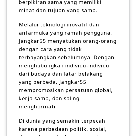
berpikiran sama yang memiliki
minat dan tujuan yang sama.
Melalui teknologi inovatif dan
antarmuka yang ramah pengguna,
Jangkar55 menyatukan orang-orang
dengan cara yang tidak
terbayangkan sebelumnya. Dengan
menghubungkan individu-individu
dari budaya dan latar belakang
yang berbeda, Jangkar55
mempromosikan persatuan global,
kerja sama, dan saling
menghormati.
Di dunia yang semakin terpecah
karena perbedaan politik, sosial,