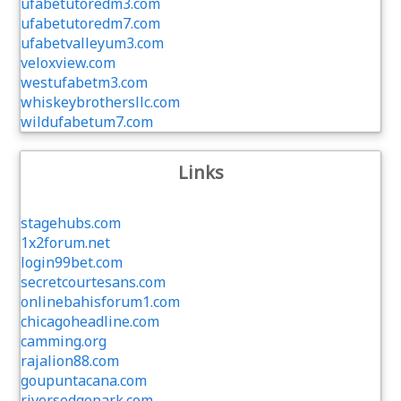
ufabetutoredm3.com
ufabetutoredm7.com
ufabetvalleyum3.com
veloxview.com
westufabetm3.com
whiskeybrothersllc.com
wildufabetum7.com
Links
stagehubs.com
1x2forum.net
login99bet.com
secretcourtesans.com
onlinebahisforum1.com
chicagoheadline.com
camming.org
rajalion88.com
goupuntacana.com
riversedgepark.com