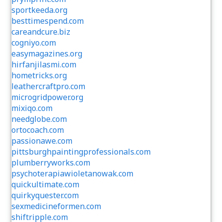
sportkeeda.org
besttimespend.com
careandcure.biz
cogniyo.com
easymagazines.org
hirfanjilasmi.com
hometricks.org
leathercraftpro.com
microgridpower.org
mixiqo.com
needglobe.com
ortocoach.com
passionawe.com
pittsburghpaintingprofessionals.com
plumberryworks.com
psychoterapiawioletanowak.com
quickultimate.com
quirkyquester.com
sexmedicineformen.com
shiftripple.com