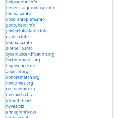
bekosunhu.info
beneficialgrandiose.info
blomaio.info
dosellinfoplete.info
podtubeio.info
powerfulvolatile.info
qvidsio.info
shumaio.info
slotherio.info
cysapluscertification.org
fortnitehacks.org
loginsearch.org
aodecor.org
donorsmatch.org
nowtimes.org
casinoeing.org
livemocha.biz
streetlife.biz
hyves.biz
enoughinfo.net
pinhive.net