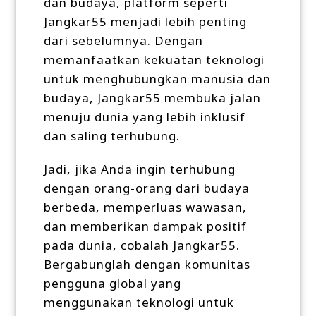
dan budaya, platform seperti
Jangkar55 menjadi lebih penting
dari sebelumnya. Dengan
memanfaatkan kekuatan teknologi
untuk menghubungkan manusia dan
budaya, Jangkar55 membuka jalan
menuju dunia yang lebih inklusif
dan saling terhubung.
Jadi, jika Anda ingin terhubung
dengan orang-orang dari budaya
berbeda, memperluas wawasan,
dan memberikan dampak positif
pada dunia, cobalah Jangkar55.
Bergabunglah dengan komunitas
pengguna global yang
menggunakan teknologi untuk