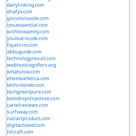
dailylinking.com
dnafyx.com
giocolenuvole.com
iyouessential.com
withloveamity.com
youlearncode.com
fxyatirim.com
abbuguide.com
technologyresult.com
webhostingoffers.org
whatszow.com
ehomeamerca.com
techintendo.com
techgreenpure.com
bestdropshipstore.com
cartelreviews.com
surfsway.com
nailartproduct.com
digitactseed.com
lvlcraft.com