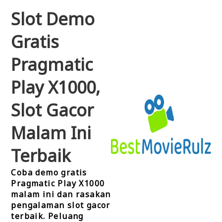
Skip
Slot Demo
to
content
Gratis
Pragmatic
Play X1000,
Slot Gacor
Malam Ini
Terbaik
Coba demo gratis
Pragmatic Play X1000
malam ini dan rasakan
pengalaman slot gacor
terbaik. Peluang