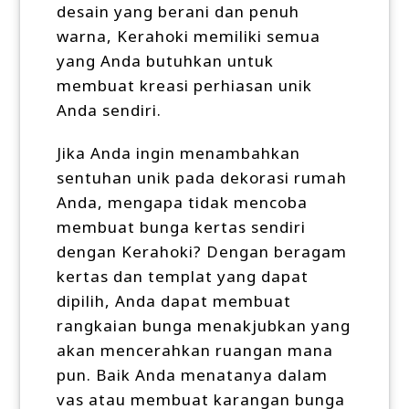
desain yang berani dan penuh
warna, Kerahoki memiliki semua
yang Anda butuhkan untuk
membuat kreasi perhiasan unik
Anda sendiri.
Jika Anda ingin menambahkan
sentuhan unik pada dekorasi rumah
Anda, mengapa tidak mencoba
membuat bunga kertas sendiri
dengan Kerahoki? Dengan beragam
kertas dan templat yang dapat
dipilih, Anda dapat membuat
rangkaian bunga menakjubkan yang
akan mencerahkan ruangan mana
pun. Baik Anda menatanya dalam
vas atau membuat karangan bunga