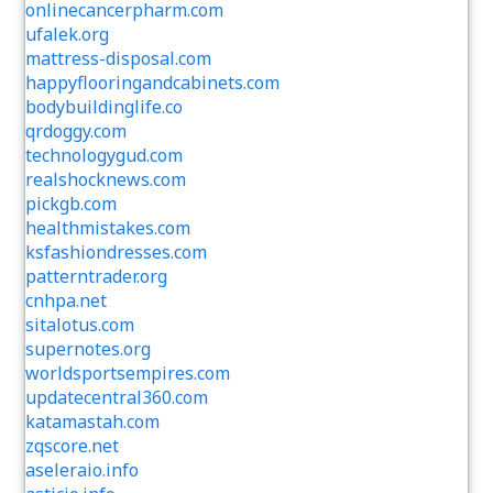
onlinecancerpharm.com
ufalek.org
mattress-disposal.com
happyflooringandcabinets.com
bodybuildinglife.co
qrdoggy.com
technologygud.com
realshocknews.com
pickgb.com
healthmistakes.com
ksfashiondresses.com
patterntrader.org
cnhpa.net
sitalotus.com
supernotes.org
worldsportsempires.com
updatecentral360.com
katamastah.com
zqscore.net
aseleraio.info