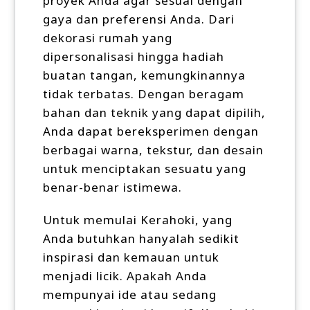
proyek Anda agar sesuai dengan
gaya dan preferensi Anda. Dari
dekorasi rumah yang
dipersonalisasi hingga hadiah
buatan tangan, kemungkinannya
tidak terbatas. Dengan beragam
bahan dan teknik yang dapat dipilih,
Anda dapat bereksperimen dengan
berbagai warna, tekstur, dan desain
untuk menciptakan sesuatu yang
benar-benar istimewa.
Untuk memulai Kerahoki, yang
Anda butuhkan hanyalah sedikit
inspirasi dan kemauan untuk
menjadi licik. Apakah Anda
mempunyai ide atau sedang