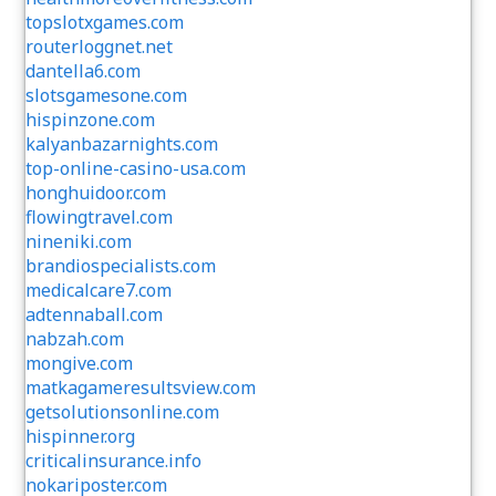
topslotxgames.com
routerloggnet.net
dantella6.com
slotsgamesone.com
hispinzone.com
kalyanbazarnights.com
top-online-casino-usa.com
honghuidoor.com
flowingtravel.com
nineniki.com
brandiospecialists.com
medicalcare7.com
adtennaball.com
nabzah.com
mongive.com
matkagameresultsview.com
getsolutionsonline.com
hispinner.org
criticalinsurance.info
nokariposter.com