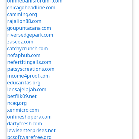
onlinebahisforum1.com
chicagoheadline.com
camming.org
rajalion88.com
goupuntacana.com
riversedgepark.com
zaseez.com
catchycrunch.com
nofaphub.com
nefertitingalls.com
patsyscreations.com
income4proof.com
educaritas.org
lensajelajah.com
betflik09.net
ncaq.org
xenmicro.com
onlineshopera.com
dartyfresh.com
lewisenterprises.net
pcsoftwarefree.org