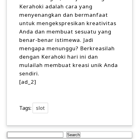
Kerahoki adalah cara yang
menyenangkan dan bermanfaat
untuk mengekspresikan kreativitas
Anda dan membuat sesuatu yang
benar-benar istimewa. Jadi
mengapa menunggu? Berkreasilah
dengan Kerahoki hari ini dan
mulailah membuat kreasi unik Anda
sendiri.
[ad_2]
Tags:
slot
Search