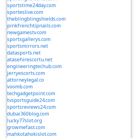
sportstime24day.com
sporteslive.com
theblingblingshields.com
pinkfrenchtipnails.com
newgamestv.com
sportsgallerys.com
sportsmirrors.net
datasports.net
atasehirescortu.net
engineeringtechub.com
jerryescorts.com
attorneylegal.co
voomb.com
techgadgetpoint.com
tvsportsguide24.com
sportsreviews24.com
dubai360blog.com
lucky77slot.org
growmefast.com
mahkotahokislot.com