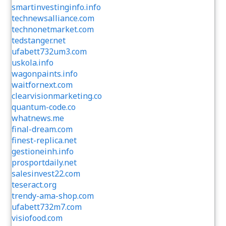
smartinvestinginfo.info
technewsalliance.com
technonetmarket.com
tedstanger.net
ufabett732um3.com
uskola.info
wagonpaints.info
waitfornext.com
clearvisionmarketing.co
quantum-code.co
whatnews.me
final-dream.com
finest-replica.net
gestioneinh.info
prosportdaily.net
salesinvest22.com
teseract.org
trendy-ama-shop.com
ufabett732m7.com
visiofood.com