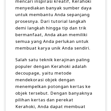
mencari inspirasi kreatif, Kerahoki
menyediakan banyak sumber daya
untuk membantu Anda sepanjang
prosesnya. Dari tutorial langkah
demi langkah hingga tip dan trik
bermanfaat, Anda akan memiliki
semua yang Anda perlukan untuk
membuat karya unik Anda sendiri.
Salah satu teknik kerajinan paling
populer dengan Kerahoki adalah
decoupage, yaitu metode
mendekorasi objek dengan
menempelkan potongan kertas ke
objek tersebut. Dengan banyaknya
pilihan kertas dan perekat
Kerahoki, Anda dapat membuat