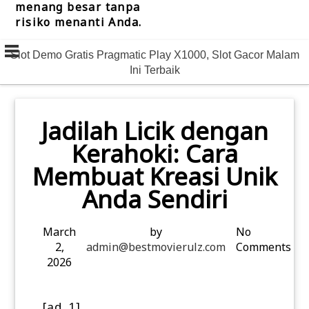
menang besar tanpa
risiko menanti Anda.
Slot Demo Gratis Pragmatic Play X1000, Slot Gacor Malam
Ini Terbaik
Jadilah Licik dengan
Kerahoki: Cara
Membuat Kreasi Unik
Anda Sendiri
March
by
No
2,
admin@bestmovierulz.com
Comments
2026
[ad_1]