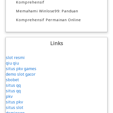
Komprehensif
Memahami Winlose99: Panduan
Komprehensif Permainan Online
Links
slot resmi
qiu qiu
situs pkv games
demo slot gacor
sbobet
situs qq
situs qq
pkv
situs pkv
situs slot