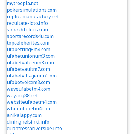
mytreepla.net
pokersimulations.com
replicamanufactory.net
rezultate-loto.info
splendifulous.com
sportsrecords4u.com
topceleberites.com
ufabetting8m4.com
ufabetunionum3.com
ufabetvalueum3.com
ufabetvaultm7.com
ufabetvillageum7.com
ufabetvoicem3.com
waveufabetm4.com
wayang88.net
websiteufabetm4.com
whiteufabetm4.com
anikalappy.com
dininghelsinki.info
duanfrescariverside.info