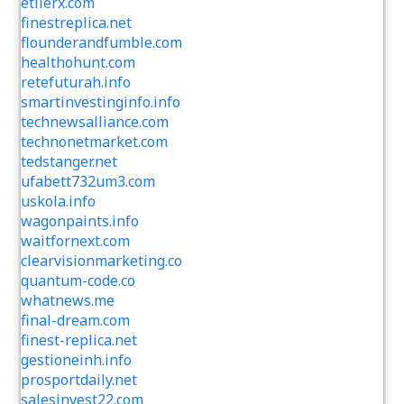
etilerx.com
finestreplica.net
flounderandfumble.com
healthohunt.com
retefuturah.info
smartinvestinginfo.info
technewsalliance.com
technonetmarket.com
tedstanger.net
ufabett732um3.com
uskola.info
wagonpaints.info
waitfornext.com
clearvisionmarketing.co
quantum-code.co
whatnews.me
final-dream.com
finest-replica.net
gestioneinh.info
prosportdaily.net
salesinvest22.com