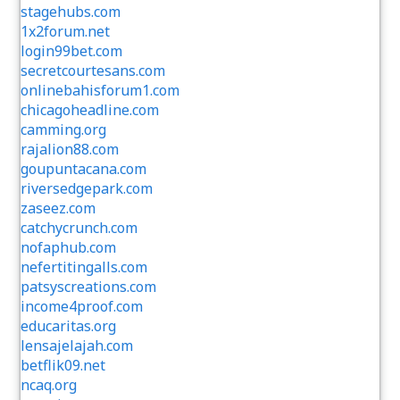
stagehubs.com
1x2forum.net
login99bet.com
secretcourtesans.com
onlinebahisforum1.com
chicagoheadline.com
camming.org
rajalion88.com
goupuntacana.com
riversedgepark.com
zaseez.com
catchycrunch.com
nofaphub.com
nefertitingalls.com
patsyscreations.com
income4proof.com
educaritas.org
lensajelajah.com
betflik09.net
ncaq.org