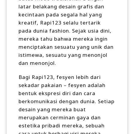
latar belakang desain grafis dan
kecintaan pada segala hal yang
kreatif, Rapi123 selalu tertarik
pada dunia fashion. Sejak usia dini,
mereka tahu bahwa mereka ingin
menciptakan sesuatu yang unik dan
istimewa, sesuatu yang menonjol
dan menonjol.
Bagi Rapi123, fesyen lebih dari
sekadar pakaian – fesyen adalah
bentuk ekspresi diri dan cara
berkomunikasi dengan dunia. Setiap
desain yang mereka buat
merupakan cerminan gaya dan
estetika pribadi mereka, sebuah
cara untuk berbagi visi mereka