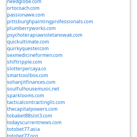
needglobe.com
ortocoach.com
passionawe.com
pittsburghpaintingprofessionals.com
plumberryworks.com
psychoterapiawioletanowak.com
quickultimate.com
quirkyquester.com
sexmedicineformen.com
shiftripple.com
slotterpercaya.co
smartcoolbox.com
sohanjitfinances.com
soulfulhousemusic.net
sparklooms.com
tacticalcontractingllc.com
thecapitalpowers.com
tobabet88slot3.com
todayscurrentnews.com
totobet77.asia
totobet77.org