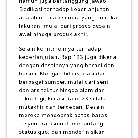
namun juga bertanggung jawab.
Dedikasi terhadap keberlanjutan
adalah inti dari semua yang mereka
lakukan, mulai dari proses desain
awal hingga produk akhir.
Selain komitmennya terhadap
keberlanjutan, Rapi123 juga dikenal
dengan desainnya yang berani dan
berani. Mengambil inspirasi dari
berbagai sumber, mulai dari seni
dan arsitektur hingga alam dan
teknologi, kreasi Rapi123 selalu
mutakhir dan terdepan. Desain
mereka mendobrak batas-batas
fesyen tradisional, menantang
status quo, dan mendefinisikan