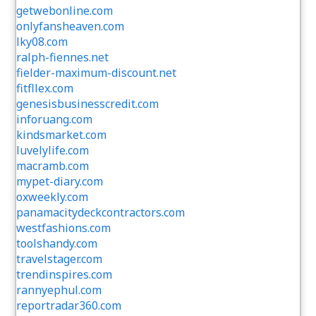
getwebonline.com
onlyfansheaven.com
lky08.com
ralph-fiennes.net
fielder-maximum-discount.net
fitfllex.com
genesisbusinesscredit.com
inforuang.com
kindsmarket.com
luvelylife.com
macramb.com
mypet-diary.com
oxweekly.com
panamacitydeckcontractors.com
westfashions.com
toolshandy.com
travelstager.com
trendinspires.com
rannyephul.com
reportradar360.com