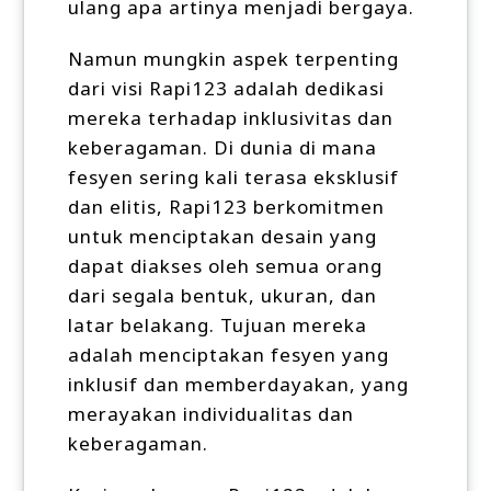
ulang apa artinya menjadi bergaya.
Namun mungkin aspek terpenting
dari visi Rapi123 adalah dedikasi
mereka terhadap inklusivitas dan
keberagaman. Di dunia di mana
fesyen sering kali terasa eksklusif
dan elitis, Rapi123 berkomitmen
untuk menciptakan desain yang
dapat diakses oleh semua orang
dari segala bentuk, ukuran, dan
latar belakang. Tujuan mereka
adalah menciptakan fesyen yang
inklusif dan memberdayakan, yang
merayakan individualitas dan
keberagaman.