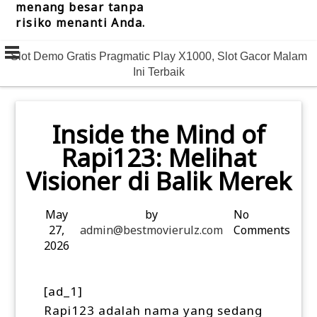
menang besar tanpa
risiko menanti Anda.
Slot Demo Gratis Pragmatic Play X1000, Slot Gacor Malam
Ini Terbaik
Inside the Mind of
Rapi123: Melihat
Visioner di Balik Merek
May
by
No
27,
admin@bestmovierulz.com
Comments
2026
[ad_1]
Rapi123 adalah nama yang sedang