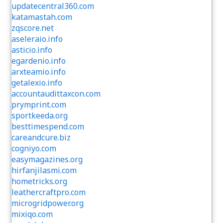
updatecentral360.com
katamastah.com
zqscore.net
aseleraio.info
asticio.info
egardenio.info
arxteamio.info
getalexio.info
accountaudittaxcon.com
prymprint.com
sportkeeda.org
besttimespend.com
careandcure.biz
cogniyo.com
easymagazines.org
hirfanjilasmi.com
hometricks.org
leathercraftpro.com
microgridpower.org
mixiqo.com