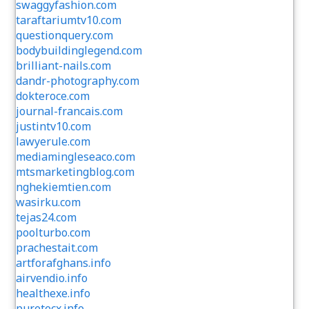
swaggyfashion.com
taraftariumtv10.com
questionquery.com
bodybuildinglegend.com
brilliant-nails.com
dandr-photography.com
dokteroce.com
journal-francais.com
justintv10.com
lawyerule.com
mediamingleseaco.com
mtsmarketingblog.com
nghekiemtien.com
wasirku.com
tejas24.com
poolturbo.com
prachestait.com
artforafghans.info
airvendio.info
healthexe.info
puretecx.info