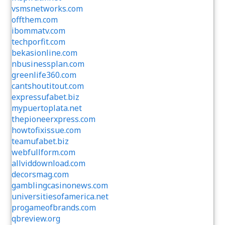
vsmsnetworks.com
offthem.com
ibommatv.com
techporfit.com
bekasionline.com
nbusinessplan.com
greenlife360.com
cantshoutitout.com
expressufabet.biz
mypuertoplata.net
thepioneerxpress.com
howtofixissue.com
teamufabet.biz
webfullform.com
allviddownload.com
decorsmag.com
gamblingcasinonews.com
universitiesofamerica.net
progameofbrands.com
qbreview.org