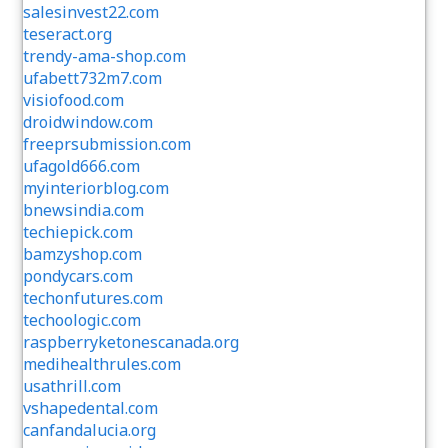
salesinvest22.com
teseract.org
trendy-ama-shop.com
ufabett732m7.com
visiofood.com
droidwindow.com
freeprsubmission.com
ufagold666.com
myinteriorblog.com
bnewsindia.com
techiepick.com
bamzyshop.com
pondycars.com
techonfutures.com
techoologic.com
raspberryketonescanada.org
medihealthrules.com
usathrill.com
vshapedental.com
canfandalucia.org