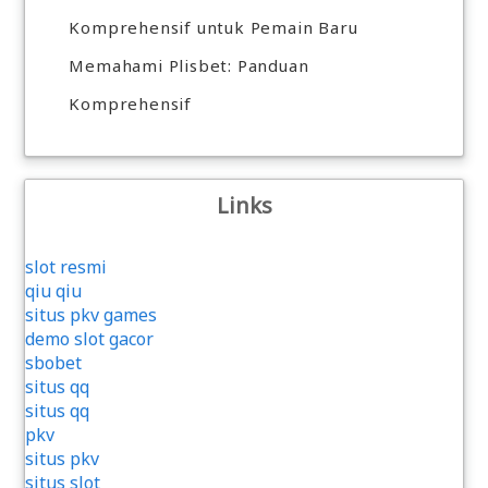
Komprehensif untuk Pemain Baru
Memahami Plisbet: Panduan
Komprehensif
Links
slot resmi
qiu qiu
situs pkv games
demo slot gacor
sbobet
situs qq
situs qq
pkv
situs pkv
situs slot