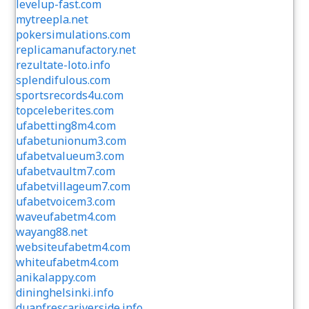
levelup-fast.com
mytreepla.net
pokersimulations.com
replicamanufactory.net
rezultate-loto.info
splendifulous.com
sportsrecords4u.com
topceleberites.com
ufabetting8m4.com
ufabetunionum3.com
ufabetvalueum3.com
ufabetvaultm7.com
ufabetvillageum7.com
ufabetvoicem3.com
waveufabetm4.com
wayang88.net
websiteufabetm4.com
whiteufabetm4.com
anikalappy.com
dininghelsinki.info
duanfrescariverside.info