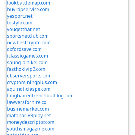
lookbattlemap.com
buyrdpservice.com
yesport.net
tostylo.com
yougetthat.net
sportsnetclub.com
newbestcrypto.com
oxfordsave.com
iclassicgames.com
saung-artikel.com
fasthokivip2.com
observersports.com
cryptominingplus.com
aquinoticiaspe.com
longhairedfrenchbulldog.com
lawyersforhire.co
businemarket.com
matahari88play.net
moneydescriptor.com
youthsmagazine.com