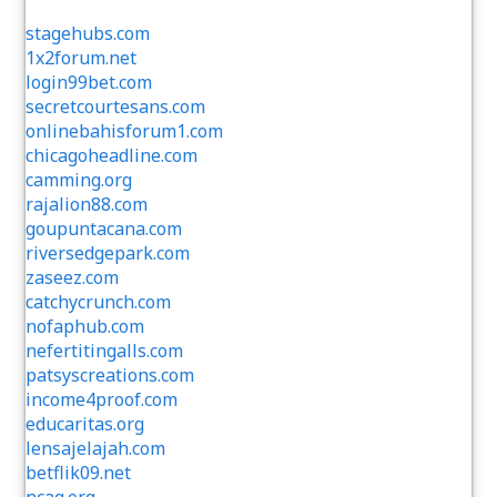
stagehubs.com
1x2forum.net
login99bet.com
secretcourtesans.com
onlinebahisforum1.com
chicagoheadline.com
camming.org
rajalion88.com
goupuntacana.com
riversedgepark.com
zaseez.com
catchycrunch.com
nofaphub.com
nefertitingalls.com
patsyscreations.com
income4proof.com
educaritas.org
lensajelajah.com
betflik09.net