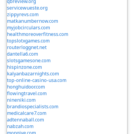
qbreview.org
servicewueste.org
zippyrevs.com
matkanumbernow.com
myjobcirculars.com
healthmoreoverfitness.com
topslotxgames.com
routerloggnet.net
dantella6.com
slotsgamesone.com
hispinzone.com
kalyanbazarnights.com
top-online-casino-usa.com
honghuidoor.com
flowingtravel.com
nineniki.com
brandiospecialists.com
medicalcare7.com
adtennaball.com
nabzah.com
mongive.com