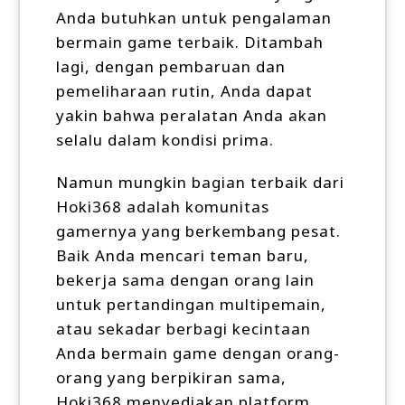
Anda butuhkan untuk pengalaman
bermain game terbaik. Ditambah
lagi, dengan pembaruan dan
pemeliharaan rutin, Anda dapat
yakin bahwa peralatan Anda akan
selalu dalam kondisi prima.
Namun mungkin bagian terbaik dari
Hoki368 adalah komunitas
gamernya yang berkembang pesat.
Baik Anda mencari teman baru,
bekerja sama dengan orang lain
untuk pertandingan multipemain,
atau sekadar berbagi kecintaan
Anda bermain game dengan orang-
orang yang berpikiran sama,
Hoki368 menyediakan platform