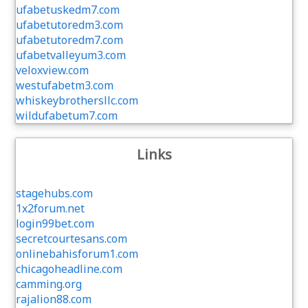
ufabetuskedm7.com
ufabetutoredm3.com
ufabetutoredm7.com
ufabetvalleyum3.com
veloxview.com
westufabetm3.com
whiskeybrothersllc.com
wildufabetum7.com
Links
stagehubs.com
1x2forum.net
login99bet.com
secretcourtesans.com
onlinebahisforum1.com
chicagoheadline.com
camming.org
rajalion88.com