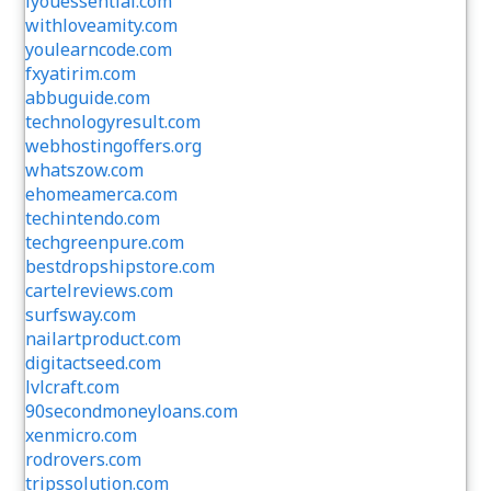
iyouessential.com
withloveamity.com
youlearncode.com
fxyatirim.com
abbuguide.com
technologyresult.com
webhostingoffers.org
whatszow.com
ehomeamerca.com
techintendo.com
techgreenpure.com
bestdropshipstore.com
cartelreviews.com
surfsway.com
nailartproduct.com
digitactseed.com
lvlcraft.com
90secondmoneyloans.com
xenmicro.com
rodrovers.com
tripssolution.com