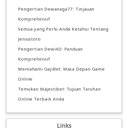
Pengertian Dewanaga77: Tinjauan
Komprehensif
Semua yang Perlu Anda Ketahui Tentang
Jeniustoto
Pengertian Dewi4D: Panduan
Komprehensif
Memahami GajiBet: Masa Depan Game
Online
Temukan Majestibet: Tujuan Taruhan
Online Terbaik Anda
Links