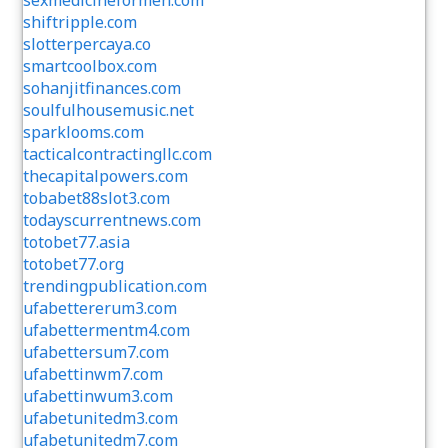
sexmedicineformen.com
shiftripple.com
slotterpercaya.co
smartcoolbox.com
sohanjitfinances.com
soulfulhousemusic.net
sparklooms.com
tacticalcontractingllc.com
thecapitalpowers.com
tobabet88slot3.com
todayscurrentnews.com
totobet77.asia
totobet77.org
trendingpublication.com
ufabettererum3.com
ufabettermentm4.com
ufabettersum7.com
ufabettinwm7.com
ufabettinwum3.com
ufabetunitedm3.com
ufabetunitedm7.com