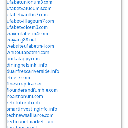
ufabetunionum3.com
ufabetvalueum3.com
ufabetvaultm7.com
ufabetvillageum7.com
ufabetvoicem3.com
waveufabetm4.com
wayang88.net
websiteufabetm4.com
whiteufabetm4.com
anikalappy.com
dininghelsinki.info
duanfrescariverside.info
etilerx.com
finestreplica.net
flounderandfumble.com
healthohunt.com
retefuturah.info
smartinvestinginfo.info
technewsalliance.com
technonetmarket.com
tedstanger.net