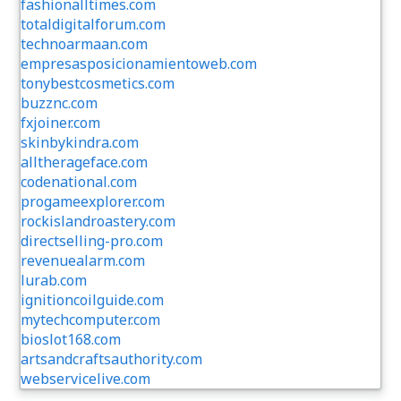
fashionalltimes.com
totaldigitalforum.com
technoarmaan.com
empresasposicionamientoweb.com
tonybestcosmetics.com
buzznc.com
fxjoiner.com
skinbykindra.com
alltherageface.com
codenational.com
progameexplorer.com
rockislandroastery.com
directselling-pro.com
revenuealarm.com
lurab.com
ignitioncoilguide.com
mytechcomputer.com
bioslot168.com
artsandcraftsauthority.com
webservicelive.com