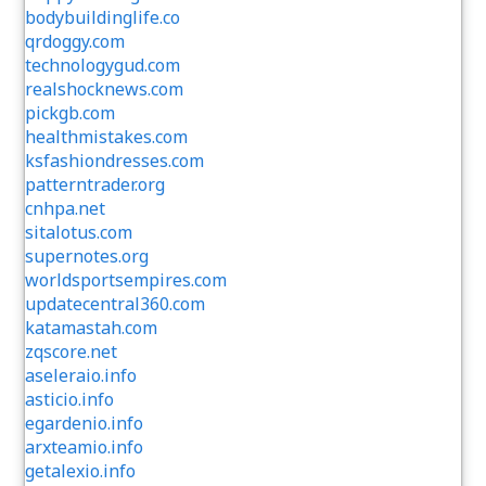
bodybuildinglife.co
qrdoggy.com
technologygud.com
realshocknews.com
pickgb.com
healthmistakes.com
ksfashiondresses.com
patterntrader.org
cnhpa.net
sitalotus.com
supernotes.org
worldsportsempires.com
updatecentral360.com
katamastah.com
zqscore.net
aseleraio.info
asticio.info
egardenio.info
arxteamio.info
getalexio.info