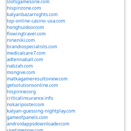
slotsgamesone.com
hispinzone.com
kalyanbazarnights.com
top-online-casino-usa.com
honghuidoor.com
flowingtravel.com
nineniki.com
brandiospecialists.com
medicalcare7.com
adtennaball.com
nabzah.com
mongive.com
matkagameresultsview.com
getsolutionsonline.com
hispinner.org
criticalinsurance.info
nokariposter.com
kalyan-guessing-nightplay.com
gameofpanels.com
androidappsdownloader.com
usetimenow.com