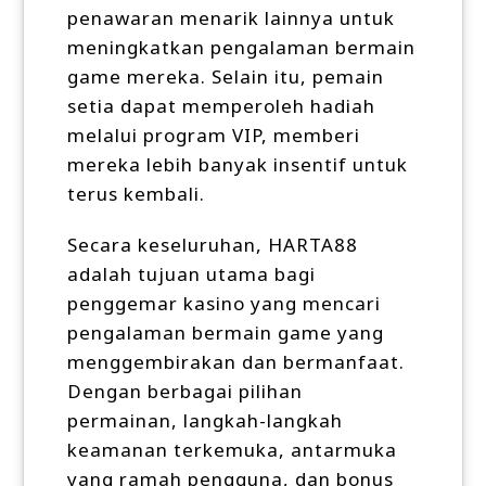
penawaran menarik lainnya untuk
meningkatkan pengalaman bermain
game mereka. Selain itu, pemain
setia dapat memperoleh hadiah
melalui program VIP, memberi
mereka lebih banyak insentif untuk
terus kembali.
Secara keseluruhan, HARTA88
adalah tujuan utama bagi
penggemar kasino yang mencari
pengalaman bermain game yang
menggembirakan dan bermanfaat.
Dengan berbagai pilihan
permainan, langkah-langkah
keamanan terkemuka, antarmuka
yang ramah pengguna, dan bonus