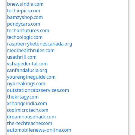
bnewsindia.com
techiepick.com
bamzyshop.com
pondycars.com
techonfutures.com
techoologic.com
raspberryketonescanada.org
medihealthrules.com
usathrill.com
vshapedental.com
canfandalucia.org
yourengineguide.com
nybreakings.com
outstationcabsservices.com
thekrtagy.com
xchangeindia.com
coolmicrotech.com
dreamhousehack.com
the-techteacher.com
automobilenews-online.com