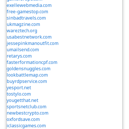
exellewebmedia.com
free-gamestop.com
sinbadtravels.com
ukmagzine.com
wareztech.org
usabestnetwork.com
jessepinkmanoutfit.com
umailsend.com
retarys.com
fasterformationcpf.com
goldensnuggles.com
lookbattlemap.com
buyrdpservice.com
yesport.net
tostylo.com
yougetthat.net
sportsnetclub.com
newbestcrypto.com
oxfordsave.com
iclassicgames.com