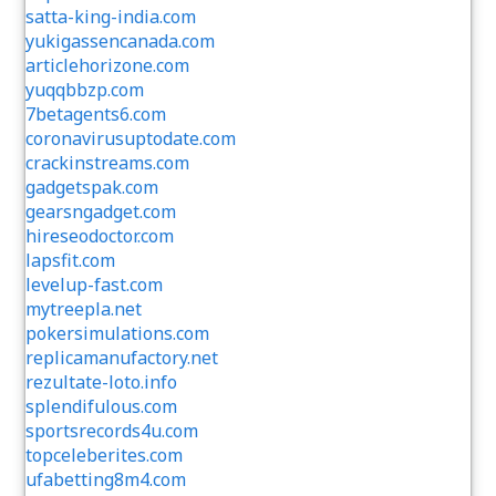
satta-king-india.com
yukigassencanada.com
articlehorizone.com
yuqqbbzp.com
7betagents6.com
coronavirusuptodate.com
crackinstreams.com
gadgetspak.com
gearsngadget.com
hireseodoctor.com
lapsfit.com
levelup-fast.com
mytreepla.net
pokersimulations.com
replicamanufactory.net
rezultate-loto.info
splendifulous.com
sportsrecords4u.com
topceleberites.com
ufabetting8m4.com