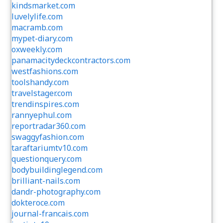
kindsmarket.com
luvelylife.com
macramb.com
mypet-diary.com
oxweekly.com
panamacitydeckcontractors.com
westfashions.com
toolshandy.com
travelstager.com
trendinspires.com
rannyephul.com
reportradar360.com
swaggyfashion.com
taraftariumtv10.com
questionquery.com
bodybuildinglegend.com
brilliant-nails.com
dandr-photography.com
dokteroce.com
journal-francais.com