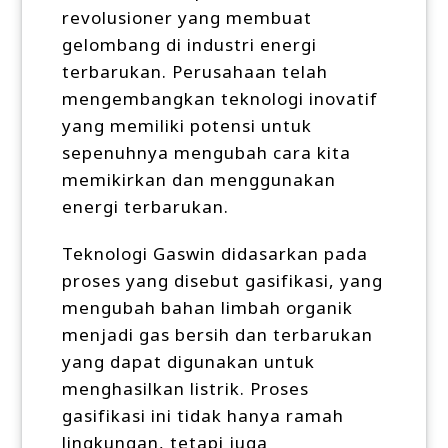
revolusioner yang membuat
gelombang di industri energi
terbarukan. Perusahaan telah
mengembangkan teknologi inovatif
yang memiliki potensi untuk
sepenuhnya mengubah cara kita
memikirkan dan menggunakan
energi terbarukan.
Teknologi Gaswin didasarkan pada
proses yang disebut gasifikasi, yang
mengubah bahan limbah organik
menjadi gas bersih dan terbarukan
yang dapat digunakan untuk
menghasilkan listrik. Proses
gasifikasi ini tidak hanya ramah
lingkungan, tetapi juga