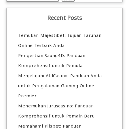
Recent Posts
Temukan Majestibet: Tujuan Taruhan
Online Terbaik Anda
Pengertian Saung4D: Panduan
Komprehensif untuk Pemula
Menjelajahi AhlCasino: Panduan Anda
untuk Pengalaman Gaming Online
Premier
Menemukan Juruscasino: Panduan
Komprehensif untuk Pemain Baru
Memahami Plisbet: Panduan