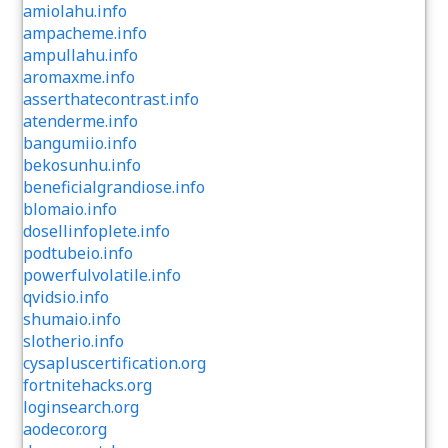
amiolahu.info
ampacheme.info
ampullahu.info
aromaxme.info
asserthatecontrast.info
atenderme.info
bangumiio.info
bekosunhu.info
beneficialgrandiose.info
blomaio.info
dosellinfoplete.info
podtubeio.info
powerfulvolatile.info
qvidsio.info
shumaio.info
slotherio.info
cysapluscertification.org
fortnitehacks.org
loginsearch.org
aodecor.org