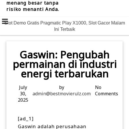
menang besar tanpa
risiko menanti Anda.
Slot Demo Gratis Pragmatic Play X1000, Slot Gacor Malam
Ini Terbaik
Gaswin: Pengubah
permainan di industri
energi terbarukan
July
by
No
30,
admin@bestmovierulz.com
Comments
2025
[ad_1]
Gaswin adalah perusahaan