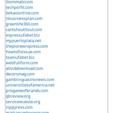
ibommatv.com
techporfit.com
bekasionline.com
nbusinessplan.com
greenlife360.com
cantshoutitout.com
expressufabet.biz
mypuertoplata.net
thepioneerxpress.com
howtofixissue.com
teamufabet.biz
webfullform.com
allviddownload.com
decorsmag.com
gamblingcasinonews.com
universitiesofamerica.net
progameofbrands.com
qbreview.org
servicewueste.org
zippyrevs.com
matkanumbernow.com