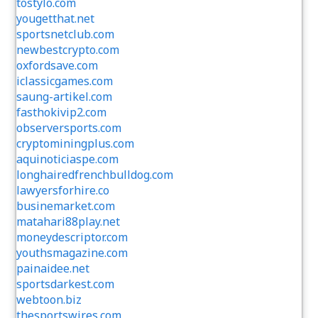
tostylo.com
yougetthat.net
sportsnetclub.com
newbestcrypto.com
oxfordsave.com
iclassicgames.com
saung-artikel.com
fasthokivip2.com
observersports.com
cryptominingplus.com
aquinoticiaspe.com
longhairedfrenchbulldog.com
lawyersforhire.co
businemarket.com
matahari88play.net
moneydescriptor.com
youthsmagazine.com
painaidee.net
sportsdarkest.com
webtoon.biz
thesportswires.com