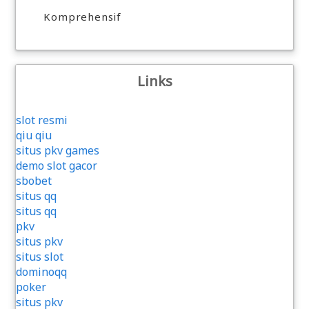
Komprehensif
Links
slot resmi
qiu qiu
situs pkv games
demo slot gacor
sbobet
situs qq
situs qq
pkv
situs pkv
situs slot
dominoqq
poker
situs pkv