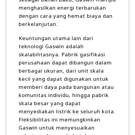
menghasilkan energi terbarukan
dengan cara yang hemat biaya dan
berkelanjutan.
Keuntungan utama lain dari
teknologi Gaswin adalah
skalabilitasnya. Pabrik gasifikasi
perusahaan dapat dibangun dalam
berbagai ukuran, dari unit skala
kecil yang dapat digunakan untuk
memberi daya pada bangunan atau
komunitas individu, hingga pabrik
skala besar yang dapat
menyediakan listrik ke seluruh kota.
Fleksibilitas ini memungkinkan
Gaswin untuk menyesuaikan