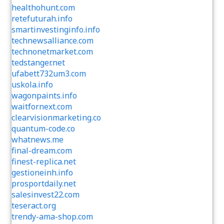
healthohunt.com
retefuturah.info
smartinvestinginfo.info
technewsalliance.com
technonetmarket.com
tedstanger.net
ufabett732um3.com
uskola.info
wagonpaints.info
waitfornext.com
clearvisionmarketing.co
quantum-code.co
whatnews.me
final-dream.com
finest-replica.net
gestioneinh.info
prosportdaily.net
salesinvest22.com
teseract.org
trendy-ama-shop.com