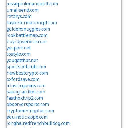
jessepinkmanoutfit.com
umailsend.com
retarys.com
fasterformationcpf.com
goldensnuggles.com
lookbattlemap.com
buyrdpservice.com
yesport.net
tostylo.com
yougetthat.net
sportsnetclub.com
newbestcrypto.com
oxfordsave.com
iclassicgames.com
saung-artikel.com
fasthokivip2.com
observersports.com
cryptominingplus.com
aquinoticiaspe.com
longhairedfrenchbulldog.com