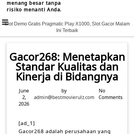
menang besar tanpa
risiko menanti Anda.
Slot Demo Gratis Pragmatic Play X1000, Slot Gacor Malam
Ini Terbaik
Gacor268: Menetapkan
Standar Kualitas dan
Kinerja di Bidangnya
June
by
No
2,
admin@bestmovierulz.com
Comments
2026
[ad_1]
Gacor268 adalah perusahaan yang