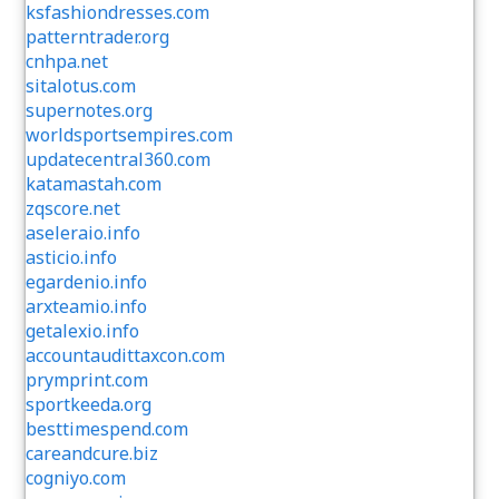
ksfashiondresses.com
patterntrader.org
cnhpa.net
sitalotus.com
supernotes.org
worldsportsempires.com
updatecentral360.com
katamastah.com
zqscore.net
aseleraio.info
asticio.info
egardenio.info
arxteamio.info
getalexio.info
accountaudittaxcon.com
prymprint.com
sportkeeda.org
besttimespend.com
careandcure.biz
cogniyo.com