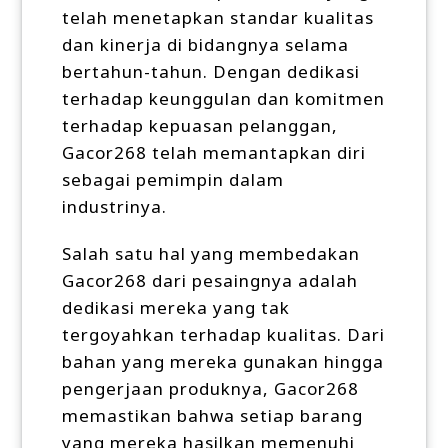
telah menetapkan standar kualitas
dan kinerja di bidangnya selama
bertahun-tahun. Dengan dedikasi
terhadap keunggulan dan komitmen
terhadap kepuasan pelanggan,
Gacor268 telah memantapkan diri
sebagai pemimpin dalam
industrinya.
Salah satu hal yang membedakan
Gacor268 dari pesaingnya adalah
dedikasi mereka yang tak
tergoyahkan terhadap kualitas. Dari
bahan yang mereka gunakan hingga
pengerjaan produknya, Gacor268
memastikan bahwa setiap barang
yang mereka hasilkan memenuhi