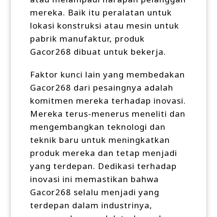
mereka. Baik itu peralatan untuk
lokasi konstruksi atau mesin untuk
pabrik manufaktur, produk
Gacor268 dibuat untuk bekerja.
Faktor kunci lain yang membedakan
Gacor268 dari pesaingnya adalah
komitmen mereka terhadap inovasi.
Mereka terus-menerus meneliti dan
mengembangkan teknologi dan
teknik baru untuk meningkatkan
produk mereka dan tetap menjadi
yang terdepan. Dedikasi terhadap
inovasi ini memastikan bahwa
Gacor268 selalu menjadi yang
terdepan dalam industrinya,