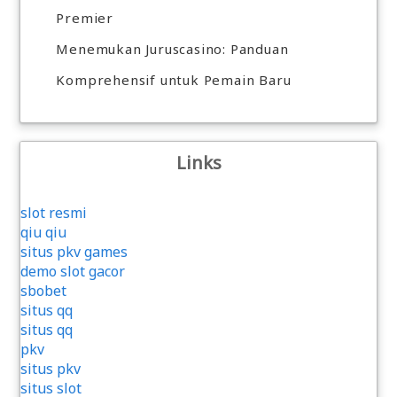
Premier
Menemukan Juruscasino: Panduan
Komprehensif untuk Pemain Baru
Links
slot resmi
qiu qiu
situs pkv games
demo slot gacor
sbobet
situs qq
situs qq
pkv
situs pkv
situs slot