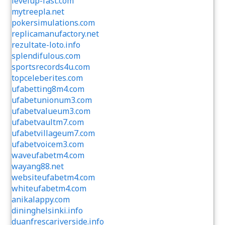
levelup-fast.com
mytreepla.net
pokersimulations.com
replicamanufactory.net
rezultate-loto.info
splendifulous.com
sportsrecords4u.com
topceleberites.com
ufabetting8m4.com
ufabetunionum3.com
ufabetvalueum3.com
ufabetvaultm7.com
ufabetvillageum7.com
ufabetvoicem3.com
waveufabetm4.com
wayang88.net
websiteufabetm4.com
whiteufabetm4.com
anikalappy.com
dininghelsinki.info
duanfrescariverside.info