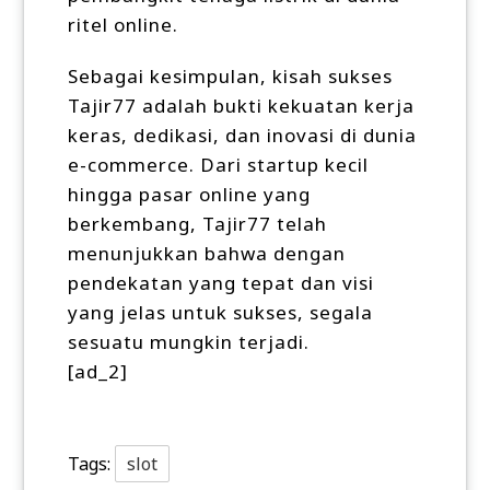
ritel online.
Sebagai kesimpulan, kisah sukses
Tajir77 adalah bukti kekuatan kerja
keras, dedikasi, dan inovasi di dunia
e-commerce. Dari startup kecil
hingga pasar online yang
berkembang, Tajir77 telah
menunjukkan bahwa dengan
pendekatan yang tepat dan visi
yang jelas untuk sukses, segala
sesuatu mungkin terjadi.
[ad_2]
Tags:
slot