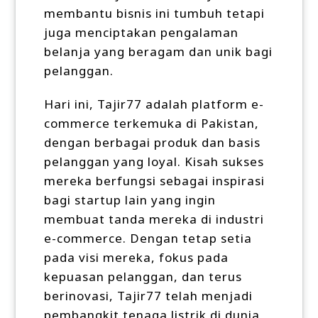
membantu bisnis ini tumbuh tetapi
juga menciptakan pengalaman
belanja yang beragam dan unik bagi
pelanggan.
Hari ini, Tajir77 adalah platform e-
commerce terkemuka di Pakistan,
dengan berbagai produk dan basis
pelanggan yang loyal. Kisah sukses
mereka berfungsi sebagai inspirasi
bagi startup lain yang ingin
membuat tanda mereka di industri
e-commerce. Dengan tetap setia
pada visi mereka, fokus pada
kepuasan pelanggan, dan terus
berinovasi, Tajir77 telah menjadi
pembangkit tenaga listrik di dunia