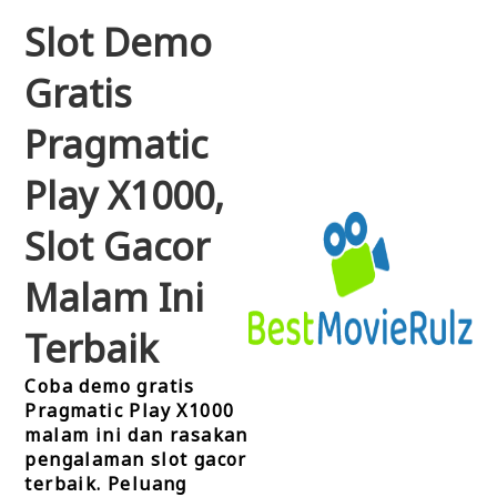
Skip
Slot Demo
to
content
Gratis
Pragmatic
Play X1000,
Slot Gacor
Malam Ini
Terbaik
Coba demo gratis
Pragmatic Play X1000
malam ini dan rasakan
pengalaman slot gacor
terbaik. Peluang