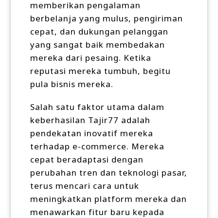
memberikan pengalaman
berbelanja yang mulus, pengiriman
cepat, dan dukungan pelanggan
yang sangat baik membedakan
mereka dari pesaing. Ketika
reputasi mereka tumbuh, begitu
pula bisnis mereka.
Salah satu faktor utama dalam
keberhasilan Tajir77 adalah
pendekatan inovatif mereka
terhadap e-commerce. Mereka
cepat beradaptasi dengan
perubahan tren dan teknologi pasar,
terus mencari cara untuk
meningkatkan platform mereka dan
menawarkan fitur baru kepada