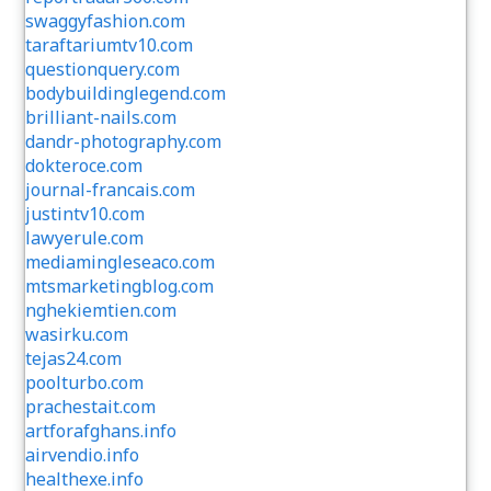
swaggyfashion.com
taraftariumtv10.com
questionquery.com
bodybuildinglegend.com
brilliant-nails.com
dandr-photography.com
dokteroce.com
journal-francais.com
justintv10.com
lawyerule.com
mediamingleseaco.com
mtsmarketingblog.com
nghekiemtien.com
wasirku.com
tejas24.com
poolturbo.com
prachestait.com
artforafghans.info
airvendio.info
healthexe.info