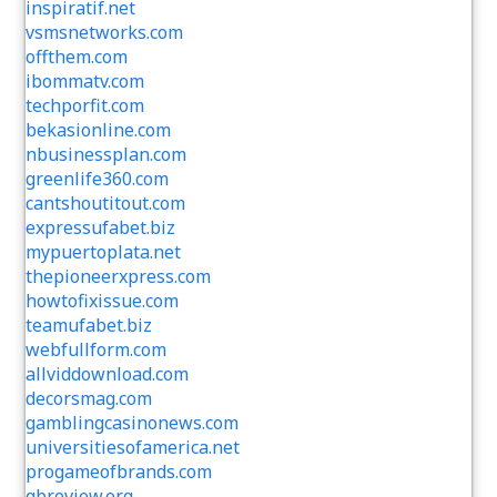
inspiratif.net
vsmsnetworks.com
offthem.com
ibommatv.com
techporfit.com
bekasionline.com
nbusinessplan.com
greenlife360.com
cantshoutitout.com
expressufabet.biz
mypuertoplata.net
thepioneerxpress.com
howtofixissue.com
teamufabet.biz
webfullform.com
allviddownload.com
decorsmag.com
gamblingcasinonews.com
universitiesofamerica.net
progameofbrands.com
qbreview.org