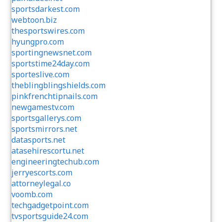
sportsdarkest.com
webtoon.biz
thesportswires.com
hyungpro.com
sportingnewsnet.com
sportstime24day.com
sporteslive.com
theblingblingshields.com
pinkfrenchtipnails.com
newgamestv.com
sportsgallerys.com
sportsmirrors.net
datasports.net
atasehirescortu.net
engineeringtechub.com
jerryescorts.com
attorneylegal.co
voomb.com
techgadgetpoint.com
tvsportsguide24.com