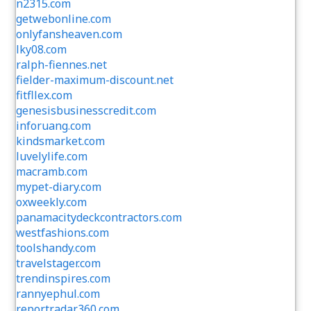
n2315.com
getwebonline.com
onlyfansheaven.com
lky08.com
ralph-fiennes.net
fielder-maximum-discount.net
fitfllex.com
genesisbusinesscredit.com
inforuang.com
kindsmarket.com
luvelylife.com
macramb.com
mypet-diary.com
oxweekly.com
panamacitydeckcontractors.com
westfashions.com
toolshandy.com
travelstager.com
trendinspires.com
rannyephul.com
reportradar360.com