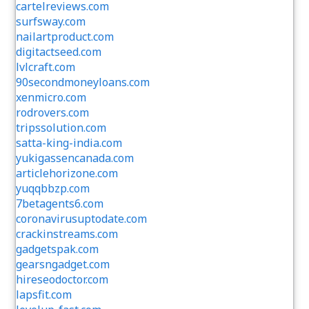
cartelreviews.com
surfsway.com
nailartproduct.com
digitactseed.com
lvlcraft.com
90secondmoneyloans.com
xenmicro.com
rodrovers.com
tripssolution.com
satta-king-india.com
yukigassencanada.com
articlehorizone.com
yuqqbbzp.com
7betagents6.com
coronavirusuptodate.com
crackinstreams.com
gadgetspak.com
gearsngadget.com
hireseodoctor.com
lapsfit.com