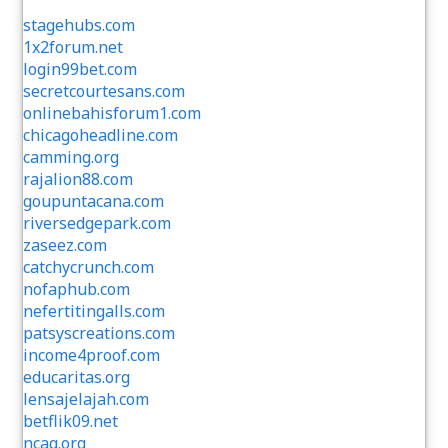
stagehubs.com
1x2forum.net
login99bet.com
secretcourtesans.com
onlinebahisforum1.com
chicagoheadline.com
camming.org
rajalion88.com
goupuntacana.com
riversedgepark.com
zaseez.com
catchycrunch.com
nofaphub.com
nefertitingalls.com
patsyscreations.com
income4proof.com
educaritas.org
lensajelajah.com
betflik09.net
ncaq.org