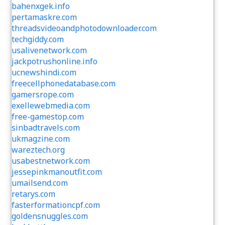
bahenxgek.info
pertamaskre.com
threadsvideoandphotodownloader.com
techgiddy.com
usalivenetwork.com
jackpotrushonline.info
ucnewshindi.com
freecellphonedatabase.com
gamersrope.com
exellewebmedia.com
free-gamestop.com
sinbadtravels.com
ukmagzine.com
wareztech.org
usabestnetwork.com
jessepinkmanoutfit.com
umailsend.com
retarys.com
fasterformationcpf.com
goldensnuggles.com