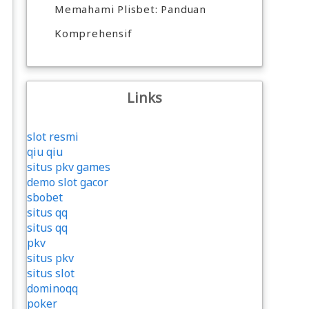
Memahami Plisbet: Panduan
Komprehensif
Links
slot resmi
qiu qiu
situs pkv games
demo slot gacor
sbobet
situs qq
situs qq
pkv
situs pkv
situs slot
dominoqq
poker