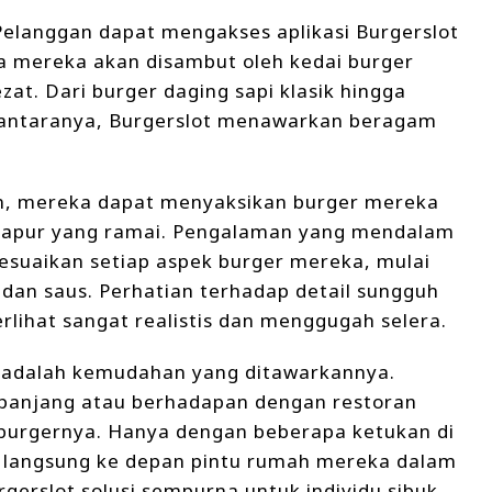
Pelanggan dapat mengakses aplikasi Burgerslot
a mereka akan disambut oleh kedai burger
zat. Dari burger daging sapi klasik hingga
di antaranya, Burgerslot menawarkan beragam
an, mereka dapat menyaksikan burger mereka
di dapur yang ramai. Pengalaman yang mendalam
uaikan setiap aspek burger mereka, mulai
g dan saus. Perhatian terhadap detail sungguh
lihat sangat realistis dan menggugah selera.
t adalah kemudahan yang ditawarkannya.
i panjang atau berhadapan dengan restoran
burgernya. Hanya dengan beberapa ketukan di
r langsung ke depan pintu rumah mereka dalam
rgerslot solusi sempurna untuk individu sibuk,