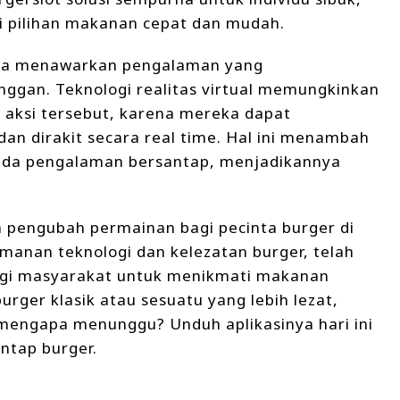
i pilihan makanan cepat dan mudah.
uga menawarkan pengalaman yang
ggan. Teknologi realitas virtual memungkinkan
 aksi tersebut, karena mereka dapat
n dirakit secara real time. Hal ini menambah
pada pengalaman bersantap, menjadikannya
h pengubah permainan bagi pecinta burger di
nan teknologi dan kelezatan burger, telah
bagi masyarakat untuk menikmati makanan
rger klasik atau sesuatu yang lebih lezat,
 mengapa menunggu? Unduh aplikasinya hari ini
ntap burger.