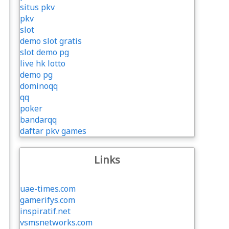
situs pkv
pkv
slot
demo slot gratis
slot demo pg
live hk lotto
demo pg
dominoqq
qq
poker
bandarqq
daftar pkv games
Links
uae-times.com
gamerifys.com
inspiratif.net
vsmsnetworks.com