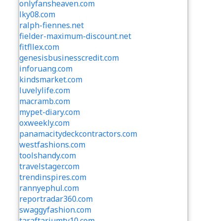
onlyfansheaven.com
lky08.com
ralph-fiennes.net
fielder-maximum-discount.net
fitfllex.com
genesisbusinesscredit.com
inforuang.com
kindsmarket.com
luvelylife.com
macramb.com
mypet-diary.com
oxweekly.com
panamacitydeckcontractors.com
westfashions.com
toolshandy.com
travelstager.com
trendinspires.com
rannyephul.com
reportradar360.com
swaggyfashion.com
taraftariumtv10.com