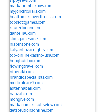
zippyrevs.com
matkanumbernow.com
myjobcirculars.com
healthmoreoverfitness.com
topslotxgames.com
routerloggnet.net
dantella6.com
slotsgamesone.com
hispinzone.com
kalyanbazarnights.com
top-online-casino-usa.com
honghuidoor.com
flowingtravel.com
nineniki.com
brandiospecialists.com
medicalcare7.com
adtennaball.com
nabzah.com
mongive.com
matkagameresultsview.com
getsolutionsonline.com