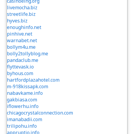
casinoeing.org
livemocha.biz
streetlife.biz
hyves.biz
enoughinfo.net
pinhive.net
warnabet.net
bollym4u.me
bolly2tollyblog.me
pandaclub.me
flyttevask.io
byhous.com
hartfordplazahotel.com
m-918kissapk.com
nabavkame.info
gakbiasa.com
iflowerhu.info
chicagocrystalconnection.com
imanabadii.com
trilipohu.info
appruptio.info