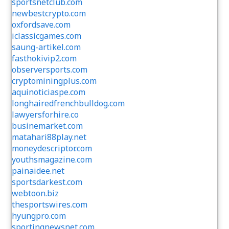
sportsnetclub.com
newbestcrypto.com
oxfordsave.com
iclassicgames.com
saung-artikel.com
fasthokivip2.com
observersports.com
cryptominingplus.com
aquinoticiaspe.com
longhairedfrenchbulldog.com
lawyersforhire.co
businemarket.com
matahari88play.net
moneydescriptor.com
youthsmagazine.com
painaidee.net
sportsdarkest.com
webtoon.biz
thesportswires.com
hyungpro.com
sportingnewsnet.com