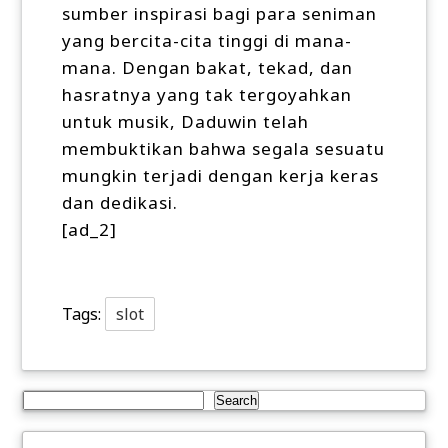
sumber inspirasi bagi para seniman
yang bercita-cita tinggi di mana-
mana. Dengan bakat, tekad, dan
hasratnya yang tak tergoyahkan
untuk musik, Daduwin telah
membuktikan bahwa segala sesuatu
mungkin terjadi dengan kerja keras
dan dedikasi.
[ad_2]
Tags:
slot
Search