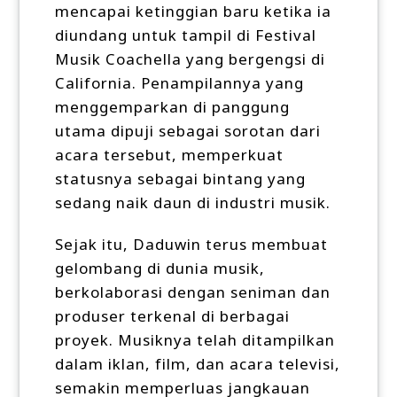
mencapai ketinggian baru ketika ia
diundang untuk tampil di Festival
Musik Coachella yang bergengsi di
California. Penampilannya yang
menggemparkan di panggung
utama dipuji sebagai sorotan dari
acara tersebut, memperkuat
statusnya sebagai bintang yang
sedang naik daun di industri musik.
Sejak itu, Daduwin terus membuat
gelombang di dunia musik,
berkolaborasi dengan seniman dan
produser terkenal di berbagai
proyek. Musiknya telah ditampilkan
dalam iklan, film, dan acara televisi,
semakin memperluas jangkauan