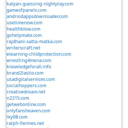
kalyan-guessing-nightplay.com
gameofpanels.com
androidappsdownloader.com
usetimenow.com
healthblow.com
gohelpmate.com
rajdhani-satta-matka.com
writerscraft.net
elearning-childprotection.com
wrestling4mena.com
knowledgeforall.info
brand2lastio.com
usadigitalservices.com
socialhoppers.com
creativedream.net
n2315.com
getwebonline.com
onlyfansheaven.com
lky08.com
ralph-fiennes.net