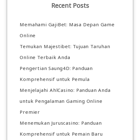
Recent Posts
Memahami GajiBet: Masa Depan Game
Online
Temukan Majestibet: Tujuan Taruhan
Online Terbaik Anda
Pengertian Saung4D: Panduan
Komprehensif untuk Pemula
Menjelajahi AhlCasino: Panduan Anda
untuk Pengalaman Gaming Online
Premier
Menemukan Juruscasino: Panduan
Komprehensif untuk Pemain Baru