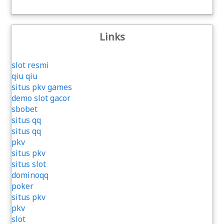
Links
slot resmi
qiu qiu
situs pkv games
demo slot gacor
sbobet
situs qq
situs qq
pkv
situs pkv
situs slot
dominoqq
poker
situs pkv
pkv
slot